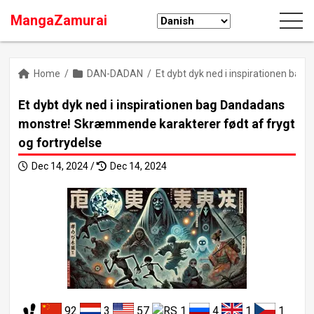
MangaZamurai
Home
/
DAN-DADAN
/
Et dybt dyk ned i inspirationen ba
Et dybt dyk ned i inspirationen bag Dandadans
monstre! Skræmmende karakterer født af frygt
og fortrydelse
Dec 14, 2024 /
Dec 14, 2024
92
3
57
1
4
1
1