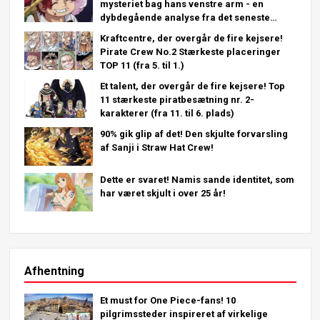
mysteriet bag hans venstre arm - en
dybdegående analyse fra det seneste
kapitel!
Kraftcentre, der overgår de fire kejsere!
Pirate Crew No.2 Stærkeste placeringer
TOP 11 (fra 5. til 1.)
Et talent, der overgår de fire kejsere! Top
11 stærkeste piratbesætning nr. 2-
karakterer (fra 11. til 6. plads)
90% gik glip af det! Den skjulte forvarsling
af Sanji i Straw Hat Crew!
Dette er svaret! Namis sande identitet, som
har været skjult i over 25 år!
Afhentning
Et must for One Piece-fans! 10
pilgrimssteder inspireret af virkelige