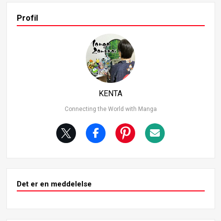
dvolde. Dens kræfter omfatter at forvandle sin kontrahe
nt til en zombie og få ethvert menneske, der bliver bidt a
Profil
f en zombie, til også at blive det. Denne djævel er vigtig, f
ordi den repræsenterer den første djævel, som Denji bes
ejrer, hvilket markerer et afgørende vendepunkt i fortælli
ngen. Motorsavs-djævelen Dette er Denjis forvandlingsf
orm, som aktiveres ved at trække i et startreb, der stikke
r ud fra hans bryst.
KENTA
Connecting the World with Manga
Det er en meddelelse