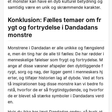
et monster kan have en dyb kulturel betydning og
samtidig være en unik og skræmmende karakter.
Konklusion: Fælles temaer om fr
ygt og fortrydelse i Dandadans
monstre
Monstrene i Dandadan er alle unikke og fængslend
e, men én ting har de alle til fælles: De har rødder i
menneskelige følelser som frygt og fortrydelse. M
ange af disse væsner afspejler den dybtliggende f
rygt, sorg og nag, der ligger gemt i menneskers hj
erter, og tilføjer historien lag af dybde. Ved at fors
tå inspirationen bag disse monstre kan vi bedre fo
rstå, hvorfor de er så frygtindgydende, og hvorfor
de er blevet så stærke symboler i Dandadans verd
en.
Hvis du ikke har læst Dandadan endnu, så husk at