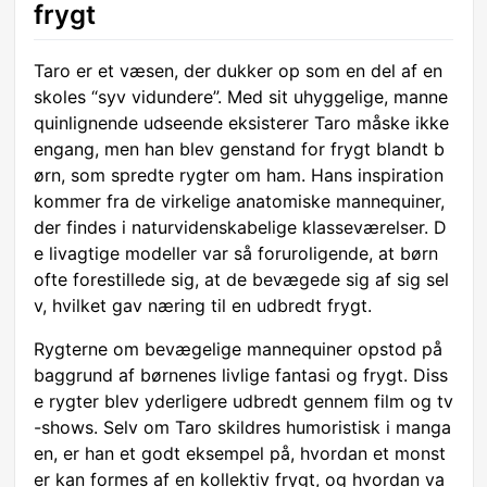
frygt
Taro er et væsen, der dukker op som en del af en
skoles “syv vidundere”. Med sit uhyggelige, manne
quinlignende udseende eksisterer Taro måske ikke
engang, men han blev genstand for frygt blandt b
ørn, som spredte rygter om ham. Hans inspiration
kommer fra de virkelige anatomiske mannequiner,
der findes i naturvidenskabelige klasseværelser. D
e livagtige modeller var så foruroligende, at børn
ofte forestillede sig, at de bevægede sig af sig sel
v, hvilket gav næring til en udbredt frygt.
Rygterne om bevægelige mannequiner opstod på
baggrund af børnenes livlige fantasi og frygt. Diss
e rygter blev yderligere udbredt gennem film og tv
-shows. Selv om Taro skildres humoristisk i manga
en, er han et godt eksempel på, hvordan et monst
er kan formes af en kollektiv frygt, og hvordan va