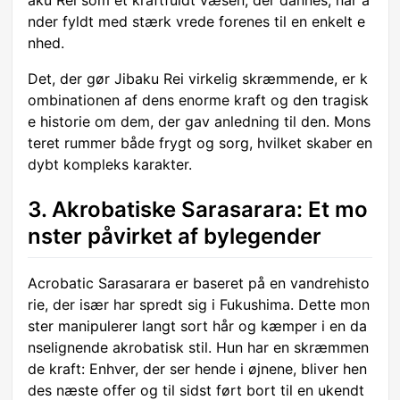
aku Rei som et kraftfuldt væsen, der dannes, når å
nder fyldt med stærk vrede forenes til en enkelt e
nhed.
Det, der gør Jibaku Rei virkelig skræmmende, er k
ombinationen af dens enorme kraft og den tragisk
e historie om dem, der gav anledning til den. Mons
teret rummer både frygt og sorg, hvilket skaber en
dybt kompleks karakter.
3. Akrobatiske Sarasarara: Et mo
nster påvirket af bylegender
Acrobatic Sarasarara er baseret på en vandrehisto
rie, der især har spredt sig i Fukushima. Dette mon
ster manipulerer langt sort hår og kæmper i en da
nselignende akrobatisk stil. Hun har en skræmmen
de kraft: Enhver, der ser hende i øjnene, bliver hen
des næste offer og til sidst ført bort til en ukendt