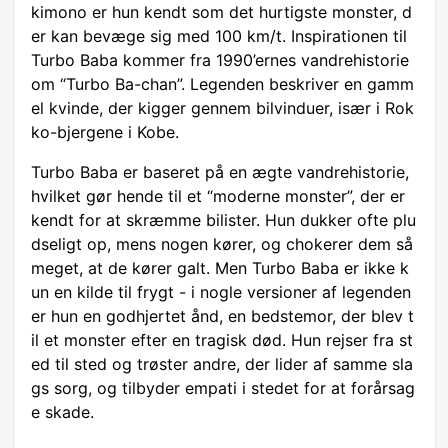
kimono er hun kendt som det hurtigste monster, d
er kan bevæge sig med 100 km/t. Inspirationen til
Turbo Baba kommer fra 1990’ernes vandrehistorie
om “Turbo Ba-chan”. Legenden beskriver en gamm
el kvinde, der kigger gennem bilvinduer, især i Rok
ko-bjergene i Kobe.
Turbo Baba er baseret på en ægte vandrehistorie,
hvilket gør hende til et “moderne monster”, der er
kendt for at skræmme bilister. Hun dukker ofte plu
dseligt op, mens nogen kører, og chokerer dem så
meget, at de kører galt. Men Turbo Baba er ikke k
un en kilde til frygt - i nogle versioner af legenden
er hun en godhjertet ånd, en bedstemor, der blev t
il et monster efter en tragisk død. Hun rejser fra st
ed til sted og trøster andre, der lider af samme sla
gs sorg, og tilbyder empati i stedet for at forårsag
e skade.