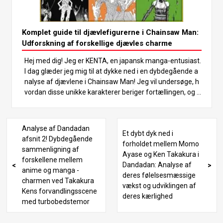
te ende af, hvordan de bruger deres evner i kamp. #10 -
Taro (model af menneskekrop) Taro er en yokai med en
krop, der ligner en massiv menneskeformet model lavet
Komplet guide til djævlefigurerne i Chainsaw Man:
af sten. Hans største egenskab er hans utrolige fysiske s
Udforskning af forskellige djævles charme
tyrke. Han kan springe over 5 meter i højden og løbe med
Hej med dig! Jeg er KENTA, en japansk manga-entusiast.
en hastighed på 100 kilometer i timen, hvilket gør det næ
I dag glæder jeg mig til at dykke ned i en dybdegående a
sten umuligt at flygte. Derudover har Taro evnen til at de
nalyse af djævlene i Chainsaw Man! Jeg vil undersøge, h
konstruere og rekonstruere sin krop, så han kan modstå
vordan disse unikke karakterer beriger fortællingen, og h
kraftige angreb.
vad der gør dem så spændende. Hvis du forstår deres ev
ner og baggrunde, vil du forstå værket bedre. Så lad os t
age på denne rejse ind i djævlenes verden sammen! To
Analyse af Dandadan
Et dybt dyk ned i
matdjævelen Tomatdjævelen dukker op i begyndelsen a
afsnit 2! Dybdegående
forholdet mellem Momo
f det første kapitel og har en bizar form med mange øjn
sammenligning af
Ayase og Ken Takakura i
e og hænder, der stikker ud af en gigantisk tomat. Denne
forskellene mellem
Dandadan: Analyse af
djævel har evnen til at genopstå fra sine frø, som skal eli
anime og manga -
deres følelsesmæssige
mineres. Ved at forvandle en hverdagsgenstand som en
charmen ved Takakura
vækst og udviklingen af
tomat til et symbol på frygt, viser den mangfoldigheden
Kens forvandlingsscene
deres kærlighed
af djævle i historien. Zombie-djævelen Zombiedjævelen,
med turbobedstemor
der tilkaldes af den yakuza, som Denji indgår kontrakt m
ed, har et mannequinlignende udseende med blottede in