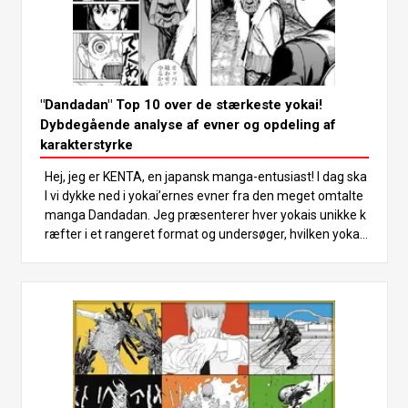
"Dandadan" Top 10 over de stærkeste yokai!
Dybdegående analyse af evner og opdeling af
karakterstyrke
Hej, jeg er KENTA, en japansk manga-entusiast! I dag ska
l vi dykke ned i yokai’ernes evner fra den meget omtalte
manga Dandadan. Jeg præsenterer hver yokais unikke k
ræfter i et rangeret format og undersøger, hvilken yokai
der er den stærkeste. Tjek, hvor din yndlings-yokai ligger!
Lad os blive begejstrede og udforske Dandadans fascine
rende yokai-verden sammen! Introduktion til de 10 stærk
este yokai Yokai i Dandadan har alle særlige personlighe
der og evner, der adskiller dem fra hinanden. De har hver
især en unik kraft, og det er ikke let at sammenligne de
m. I denne artikel fokuserer vi på deres evner for at rang
ordne dem. Selv om alle disse yokai har kræfter, der er la
ngt større end menneskers, afhænger deres styrke i sids