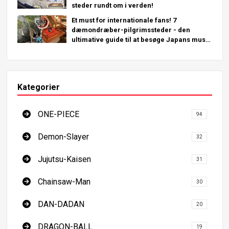
steder rundt om i verden!
Et must for internationale fans! 7
dæmondræber-pilgrimssteder - den
ultimative guide til at besøge Japans must-
see steder
Kategorier
ONE-PIECE
94
Demon-Slayer
32
Jujutsu-Kaisen
31
Chainsaw-Man
30
DAN-DADAN
20
DRAGON-BALL
19