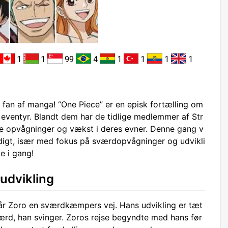
1
1
99
4
1
1
1
1
 fan af manga! “One Piece” er en episk fortælling om
 eventyr. Blandt dem har de tidlige medlemmer af Str
e opvågninger og vækst i deres evner. Denne gang v
ndigt, især med fokus på sværdopvågninger og udvikli
e i gang!
udvikling
r Zoro en sværdkæmpers vej. Hans udvikling er tæt
ærd, han svinger. Zoros rejse begyndte med hans før