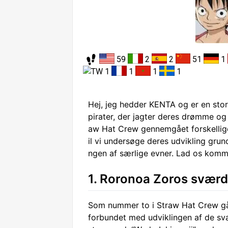
59
2
2
51
1
1
1
1
1
Hej, jeg hedder KENTA og er en stor
pirater, der jagter deres drømme og
aw Hat Crew gennemgået forskellig
il vi undersøge deres udvikling gru
ngen af særlige evner. Lad os komm
1. Roronoa Zoros sværd
Som nummer to i Straw Hat Crew gå
forbundet med udviklingen af de sv