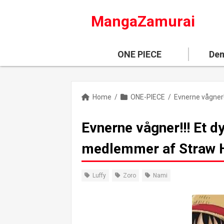
MangaZamurai
ONE PIECE
Dem
Home
/
ONE-PIECE
/
Evnerne vågner!!! Et dy
medlemmer af Straw H
Luffy
Zoro
Nami