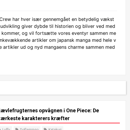
 Crew har hver især gennemgået en betydelig vækst
dvikling giver dybde til historien og bliver ved med
 der kommer, og vil fortsætte vores eventyr sammen me
ankevækkende artikler om japansk manga med hele v
dre artikler ud og nyd mangaens charme sammen med
jævlefrugternes opvågnen i One Piece: De
tærkeste karakterers kræfter
Luffy
Doflamingo
Katakuri