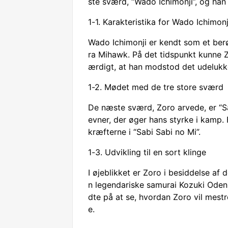
ste sværd, “Wado Ichimonji”, og ha
1-1. Karakteristika for Wado Ichimonj
Wado Ichimonji er kendt som et ber
ra Mihawk. På det tidspunkt kunne 
ærdigt, at han modstod det udeluk
1-2. Mødet med de tre store sværd
De næste sværd, Zoro arvede, er “Sa
evner, der øger hans styrke i kamp.
kræfterne i “Sabi Sabi no Mi”.
1-3. Udvikling til en sort klinge
I øjeblikket er Zoro i besiddelse af
n legendariske samurai Kozuki Oden,
dte på at se, hvordan Zoro vil mestr
e.