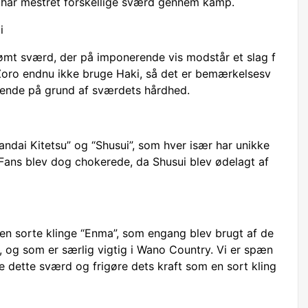
n har mestret forskellige sværd gennem kamp.
i
ømt sværd, der på imponerende vis modstår et slag f
Zoro endnu ikke bruge Haki, så det er bemærkelsesv
kende på grund af sværdets hårdhed.
ndai Kitetsu” og “Shusui”, som hver især har unikke
 Fans blev dog chokerede, da Shusui blev ødelagt af
 den sorte klinge “Enma”, som engang blev brugt af de
 og som er særlig vigtig i Wano Country. Vi er spæn
e dette sværd og frigøre dets kraft som en sort kling