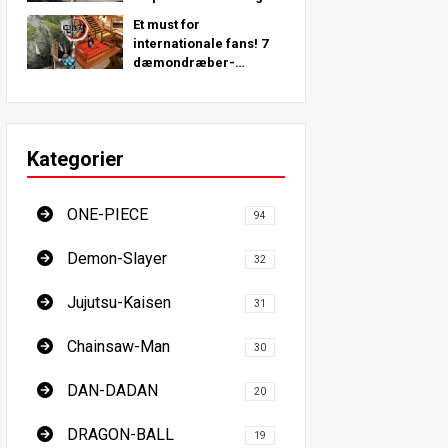
steder rundt om i
Et must for
verden!
internationale fans! 7
dæmondræber-
pilgrimssteder - den
ultimative guide til at
besøge Japans must-
see steder
Kategorier
ONE-PIECE
94
Demon-Slayer
32
Jujutsu-Kaisen
31
Chainsaw-Man
30
DAN-DADAN
20
DRAGON-BALL
19