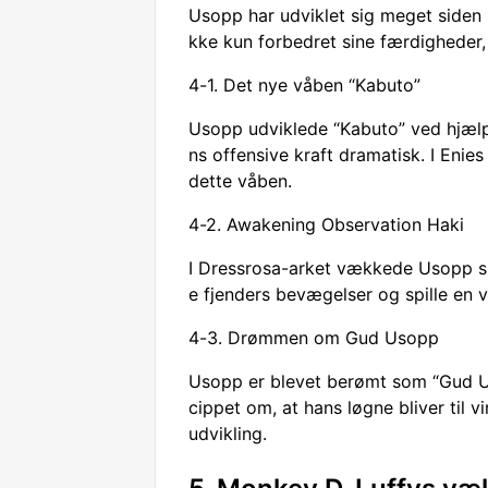
Usopp har udviklet sig meget siden
kke kun forbedret sine færdigheder
4-1. Det nye våben “Kabuto”
Usopp udviklede “Kabuto” ved hjælp 
ns offensive kraft dramatisk. I Eni
dette våben.
4-2. Awakening Observation Haki
I Dressrosa-arket vækkede Usopp si
e fjenders bevægelser og spille en v
4-3. Drømmen om Gud Usopp
Usopp er blevet berømt som “Gud Uso
cippet om, at hans løgne bliver til v
udvikling.