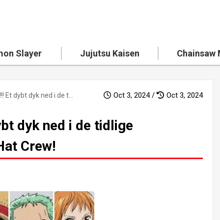
on Slayer
Jujutsu Kaisen
Chainsaw
Oct 3, 2024 /
Oct 3, 2024
Evnerne vågner!!! Et dybt dyk ned i de tidlige medlemmer af Straw Hat Crew!
bt dyk ned i de tidlige
at Crew!