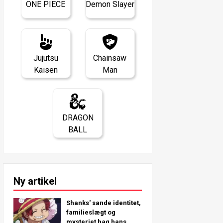
ONE PIECE
Demon Slayer
Jujutsu
Chainsaw
Kaisen
Man
DRAGON
BALL
Ny artikel
Shanks' sande identitet,
familieslægt og
mysteriet bag hans