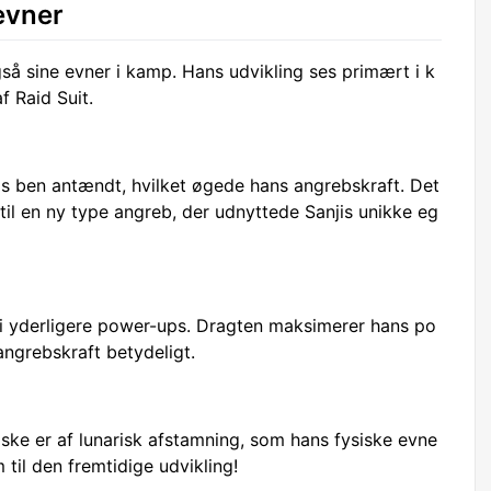
evner
så sine evner i kamp. Hans udvikling ses primært i k
 Raid Suit.
 ben antændt, hvilket øgede hans angrebskraft. Det
til en ny type angreb, der udnyttede Sanjis unikke eg
i yderligere power-ups. Dragten maksimerer hans po
angrebskraft betydeligt.
åske er af lunarisk afstamning, som hans fysiske evne
 til den fremtidige udvikling!