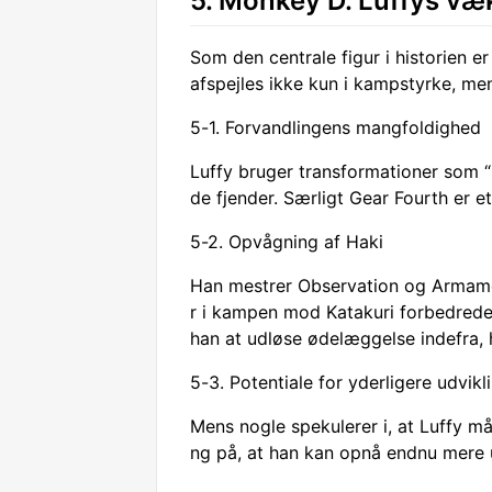
5. Monkey D. Luffys væ
Som den centrale figur i historien e
afspejles ikke kun i kampstyrke, men
5-1. Forvandlingens mangfoldighed
Luffy bruger transformationer som “
de fjender. Særligt Gear Fourth er 
5-2. Opvågning af Haki
Han mestrer Observation og Armamen
r i kampen mod Katakuri forbedrede 
han at udløse ødelæggelse indefra, 
5-3. Potentiale for yderligere udvikl
Mens nogle spekulerer i, at Luffy mås
ng på, at han kan opnå endnu mere u