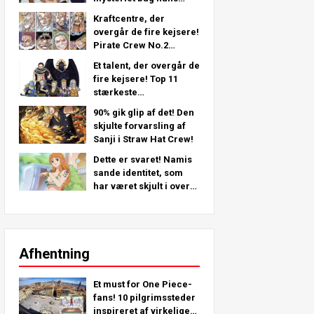
venstre arm - en
Kraftcentre, der
dybdegående analyse
overgår de fire kejsere!
fra det seneste kapitel!
Pirate Crew No.2
Stærkeste placeringer
Et talent, der overgår de
TOP 11 (fra 5. til 1.)
fire kejsere! Top 11
stærkeste
piratbesætning nr. 2-
90% gik glip af det! Den
karakterer (fra 11. til 6.
skjulte forvarsling af
plads)
Sanji i Straw Hat Crew!
Dette er svaret! Namis
sande identitet, som
har været skjult i over
25 år!
Afhentning
Et must for One Piece-
fans! 10 pilgrimssteder
inspireret af virkelige