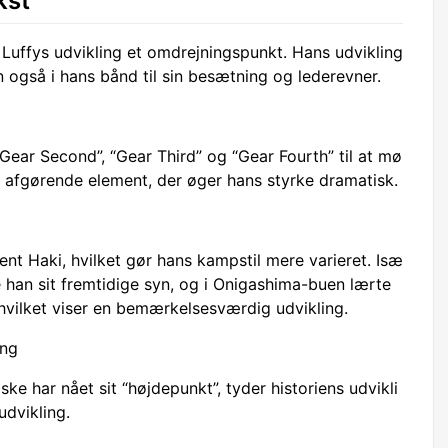
kst
r Luffys udvikling et omdrejningspunkt. Hans udvikling
 også i hans bånd til sin besætning og lederevner.
Gear Second”, “Gear Third” og “Gear Fourth” til at mø
et afgørende element, der øger hans styrke dramatisk.
t Haki, hvilket gør hans kampstil mere varieret. Isæ
han sit fremtidige syn, og i Onigashima-buen lærte
hvilket viser en bemærkelsesværdig udvikling.
ing
ke har nået sit “højdepunkt”, tyder historiens udvikli
dvikling.