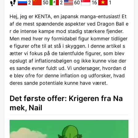
2
50
2
60
16
1
Hej, jeg er KENTA, en japansk manga-entusiast! Et
af de mest spændende aspekter ved Dragon Ball e
r de intense kampe mod stadig stærkere fjender.
Men med hver ny formidabel figur kommer tidliger
e figurer ofte til at stå i skyggen. I denne artikel s
ætter vi fokus på de talentfulde figurer, som blev
opslugt af inflationsbølgen og ikke kunne vise der
es sande evner fuldt ud. Vi undersøger, hvordan d
e blev ofre for denne inflation og udforsker, hvad
deres sande potentiale kunne have været.
Det første offer: Krigeren fra Na
mek, Nail