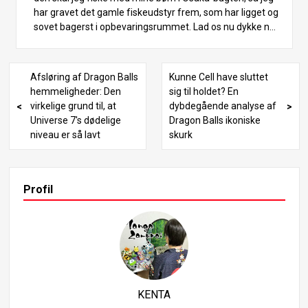
har gravet det gamle fiskeudstyr frem, som har ligget og
sovet bagerst i opbevaringsrummet. Lad os nu dykke ne
d i en grundig analyse af namekianerne fra Dragon Balls
verden. Vi vil udforske kendte figurer som Piccolo, Nail o
g Frieza, hvilket gør det til en spændende læsning for alle
Afsløring af Dragon Balls
Kunne Cell have sluttet
Dragon Ball-fans. Så lad os begive os ud på et eventyr fo
hemmeligheder: Den
sig til holdet? En
r at afdække namekianernes mysterier! Grundlæggende
virkelige grund til, at
dybdegående analyse af
karakteristika for namekianere Namekianerne er kendet
Universe 7's dødelige
Dragon Balls ikoniske
egnet ved deres grønne hud, to antenner, der strækker si
niveau er så lavt
skurk
g fra panden, spidse ører og arme, der ligner en drages k
rop. Dette udseende er modelleret efter snegle, hvilket a
fspejles i deres antenner og blanke hud. Selvom den spe
cifikke brug af antennerne ikke er beskrevet i serien, vise
Profil
r nogle spil dem som redskaber til at lamme modstander
e. I filmen “Dragon Ball Z: Lord Slug” bruger skurken Slug
sine antenner til at fange sine fjender. Derudover er nam
ekianere modstandsdygtige over for ekstreme tempera
turer og har bemærkelsesværdige regenerative evner, d
er gør dem i stand til at komme sig over alvorlige skader,
medmindre deres kerne ødelægges. Denne evne fremvi
KENTA
ses tydeligt af figurer som Piccolo og Cell, der har Piccol