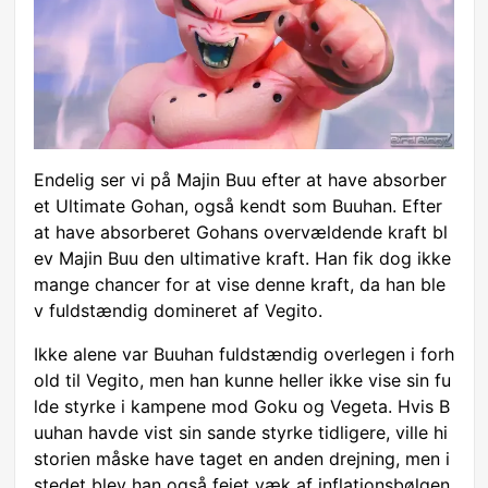
Endelig ser vi på Majin Buu efter at have absorber
et Ultimate Gohan, også kendt som Buuhan. Efter
at have absorberet Gohans overvældende kraft bl
ev Majin Buu den ultimative kraft. Han fik dog ikke
mange chancer for at vise denne kraft, da han ble
v fuldstændig domineret af Vegito.
Ikke alene var Buuhan fuldstændig overlegen i forh
old til Vegito, men han kunne heller ikke vise sin fu
lde styrke i kampene mod Goku og Vegeta. Hvis B
uuhan havde vist sin sande styrke tidligere, ville hi
storien måske have taget en anden drejning, men i
stedet blev han også fejet væk af inflationsbølgen.