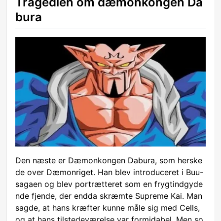
Tragedien om dæmonkongen Da
bura
Den næste er Dæmonkongen Dabura, som herske
de over Dæmonriget. Han blev introduceret i Buu-
sagaen og blev portrætteret som en frygtindgyde
nde fjende, der endda skræmte Supreme Kai. Man
sagde, at hans kræfter kunne måle sig med Cells,
og at hans tilstedeværelse var formidabel. Men so