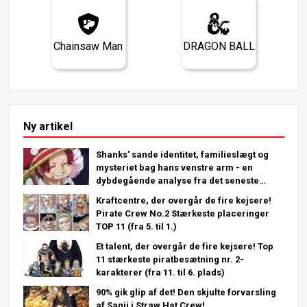
Chainsaw Man
DRAGON BALL
Ny artikel
Shanks' sande identitet, familieslægt og
mysteriet bag hans venstre arm - en
dybdegående analyse fra det seneste
kapitel!
Kraftcentre, der overgår de fire kejsere!
Pirate Crew No.2 Stærkeste placeringer
TOP 11 (fra 5. til 1.)
Et talent, der overgår de fire kejsere! Top
11 stærkeste piratbesætning nr. 2-
karakterer (fra 11. til 6. plads)
90% gik glip af det! Den skjulte forvarsling
af Sanji i Straw Hat Crew!