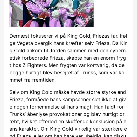
Dernæst fokuserer vi på King Cold, Friezas far. Iføl
ge Vegeta overgik hans kræfter selv Frieza. Da Kin
g Cold ankom til Jorden sammen med den cybern
etisk forbedrede Frieza, skabte han en enorm fryg
t hos Z Fighters. Men frygten var kortvarig, da de
begge hurtigt blev besejret af Trunks, som var ko
mmet fra fremtiden.
Selv om King Cold måske havde større styrke end
Frieza, formåede hans kampscener slet ikke at giv
e nogen fornemmelse af hans magt. Han faldt for
Trunks’ åbenlyse provokationer og blev hurtigt dr
æbt, hvilket efterlod en skuffende konklusion på h
ans karakter. Om King Cold virkelig var stærkere e
nd Frieza, eller om han bare var uheldig, kan disku