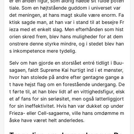
er en anden figur, som aldrig nåede sit fulde poten
tiale. Som en højtstående guddom i universet var
det meningen, at hans magt skulle være enorm. Fa
ktisk sagde man, at han var i stand til at besejre Fr
ieza med et enkelt slag. Men efterhånden som hist
orien skred frem, blev hans muligheder for at dem
onstrere denne styrke mindre, og i stedet blev han
s inkompetence mere tydelig.
Selv om han gjorde en storslået entré tidligt i Buu-
sagaen, faldt Supreme Kai hurtigt ind i et mønster,
hvor han stolede på andre efter gentagne gange a
t have hejst flag om en forestående undergang. De
t førte til, at han blev lidt af en vittighedsfigur, elsk
et af fans for sin seriøsitet, men også latterliggjort
for sin ineffektivitet. Hvis han var dukket op under
Frieza- eller Cell-sagaerne, ville hans omdømme m
åske have været helt anderledes.