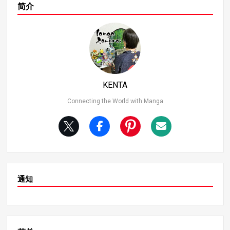
德的重要伙伴。杀手的双臂配备了类似镰刀的旋转武器，
个打击。他的攻击力势不可挡，是世界上最强的剑客之
简介
他以快速的砍杀和敏捷的动作压倒敌人。在 “和之国 “剧情
一。 此外，佐罗的耐力也非同一般。在 “惊悚树皮 “篇中，
中，他在凯多身上留下了伤痕，展示了其强大的攻击力，
他毫不犹豫地承受了路飞的痛苦；在 “和之国 “篇中，他甚
但他未能给予敌人决定性的一击，因此在本排行榜中排名
至在被四皇直接击中后仍坚持战斗。他拥有近乎非人的坚
第 11 位。 实力评估： 攻击力：杀手以镰刀战法著称，是
韧。 佐罗的战斗风格 佐罗不仅擅长近身格斗，还能适应中
一名利用速度和精准度的狡猾战士。 防御力：杀手的耐力
距离格斗。他的反应能力和多变性使他能躲避攻击，是一
虽然与普通人相当，但却令人印象深刻，在与佐罗的战斗
个能应对各种情况的灵活战士。佐罗的优势不仅在于他的
中，他直到最后都没有放弃。 杀手在困境中的顽强精神和
原始力量，还在于他调整和超越对手的能力。 第 3 名贝克
KENTA
为战友而战的坚强意志使他成为一个令人着迷的角色。他
曼 贝克曼是香克斯的得力助手，由于缺乏直接的战斗场
未来的战斗值得期待！ 3.第 10 名贝波（海盗之心） 水貂
面，他的能力被蒙上了一层神秘的面纱，但从他周围人的
Connecting the World with Manga
部落成员贝波是特拉法尔加-D-水法在心脏海盗团中的忠实
反应中可以看出他的实力。 贝克曼的战斗力 贝克曼是一名
伙伴。虽然他平时温文尔雅、笨手笨脚，但在战斗中，贝
远程战斗大师，他能用步枪发射威力强大的子弹。他精通
波利用水貂部落增强的体能，在徒手搏斗中表现出色。 力
“军械戟”（Armament Haki），甚至可以攻击通常无法免
量评估： 攻击力：贝波擅长武术，会使用脚踢和爪子，还
疫的 Logia 型恶魔果实使用者。此外，他的战略思维使他
有他的巨大力量。 防御力：贝波拥有水貂部落与生俱来的
能够分析战况，出奇制胜，因此他不仅是一名战士，也是
坚韧，并高度致力于保护他的船员。 贝波还能进入一种被
一名战术家。 与香克斯的关系 作为香克斯的得力助手，贝
称为 “苏龙”（水貂部落的一种独特变身）的强化状态，这
克曼在红发海盗团中扮演着至关重要的角色。他的优势在
通知
使他在战斗中具有相当大的优势。期待他在未来的冲突中
于团队合作和在压力下保持冷静的能力，这使他成为一个
能有更出色的表现！ 4.第 9 名白龙（黑胡子海盗团） Shir
真正强大的二号人物。 第二名雷利 雷利是罗杰海贼团的前
yu 曾经是 Impel Down 的典狱长，后来加入了黑胡子海盗
副队长，是一位传奇人物，虽然年事已高，但其实力仍可
团，进一步磨练了自己的战斗能力。他的攻击力特别高，
与四皇媲美。 雷利的战斗力和技能 雷利是一名全能战士，
尤其是他的快速连击。在获得 “清澄果实”（Suke Suke no