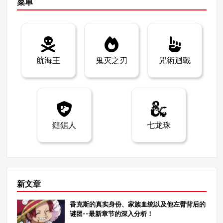
精通剑术、军械弹和观察弹。在 “萨博迪群岛 “战役中，他
菜单
Mi）的力量后，白龙现在可以在发动攻击时隐身，这使他
曾与海军陆战队将领之一的木丸打成平手，证明了自己的
成为一个危险的对手。 实力评估： 攻击力：白龙的物理攻
实力。他精通徒手格斗和剑术，是世界上最全面的格斗家
击威力惊人，能够迅速地一举击败多个敌人。 防御力白龙
之一。 雷利的反应能力和敏捷性 雷利的反应能力和敏捷性
可以通过隐身来躲避攻击，然后在适当的时候进行反击。
超出常人。他能轻松应对木春的光速攻击，这凸显了他的
白龙的全部潜力还未显现，我们可以期待他在未来的战斗
超强实力。虽然年纪大了，但雷利的战斗力几乎无人能
航海王
鬼灭之刃
咒術迴戰
中更加强大！ 5.第 8 名卡塔库栗（海贼大妈） 卡塔库栗
敌。 第一名米鹰 米霍克是目前世界上最伟大的剑士，是十
（Katakuri）是大妈海盗团中的甜蜜三将军之一，也是团
字公会的二号人物，在海盗团中具有压倒性的力量。他的
队中最强大的成员之一。他的战斗力一流，力量、速度和
剑术首屈一指，他的切割能力也达到了巅峰。 米霍克的攻
防御能力都很强。他还拥有强大的预知能力，可以用他的
击力 米霍克挥舞着传说中的黑剑，他的劈砍可以毫不费力
摩奇摩奇果（Mochi-Mochi no Mi）预知未来，这让他在战
地切开山脉。他擅长近距离和远程战斗，能精准有力地使
斗中占尽优势。 实力评估： 攻击力：卡塔库栗拥有糯米糍
用飞斩等技巧。 精准的剑术和防御 米霍克的剑术非常精
鏈鋸人
七龙珠
之米，能用巨大的糯米糍拳头给予敌人致命一击，甚至能
准，几乎可以对付任何对手。他的防御也非常出色，能轻
压制路飞的齿轮四代。 防御力：卡塔库栗可以利用糯米糍
松躲避和反击攻击，在没有多余动作的情况下压倒敌人。
的力量吸收攻击，使他拥有超高的防御力。 卡塔库栗的未
他的战斗技巧无与伦比，使他稳居 No.2 排行榜首位。 总
来视线能力使他在常规战斗中几乎无敌，但他最终还是被
结 在本文中，我们评出了《ONE PIECE》海贼团中最强的
路飞击败，排名第八。 6.第七名国王（魔兽海贼团） 国王
No.2 角色。从萨博、佐罗、贝克曼、雷利到米霍克，每个
是野兽海贼团的二把手，是凯多的得力助手。他的力量来
角色都有自己独特的优势和能力。您觉得如何？很明显，
新文章
自于他的琐安型恶魔果实–龙龙之米，型号为 “翼龙”：这
这些角色都拥有非凡的力量，他们未来的战斗将继续吸引
颗果实赋予了他飞行的能力。此外，由于他的月星人血
我们。 在 MangaZamurai，我们定期发布关于日本漫画的
香克斯的真实身份、家族血统以及他左臂背后的
统，他还拥有一种独特的火系能力，当他的火焰处于激活
有深度的文章，请务必查看我们的其他内容，深入了解
谜团--最新章节的深入分析！
状态时，几乎可以抵御任何攻击。 力量评估： 攻击力：国
《海贼王》的迷人世界！