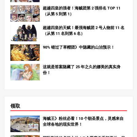
王的空中和地面攻击都非常强大，使他在战斗中无所不
超越四皇的强者！海贼团第 2 强排名 TOP 11
能。 防御力在火焰形态下，国王可以抵消大部分攻击，大
（从第 5 到第 1）
大增强了他的持久力。 在与佐罗的战斗中，King 的战略灵
活性和令人印象深刻的战斗技巧得到了充分体现，而他的
超越四皇的天赋！最强海贼团 2 号人物前 11 名
防御能力仍然是他整体实力的重要组成部分。 7.第 6 名马
（从第 11 名到第 6 名）
可（白胡子海贼团） 马可是白胡子海贼团的二号人物，由
于他能够利用 Tori Tori no Mi（模型）的力量再生，因此
90% 错过了草帽团》中隐藏的山治预示！
被称为 “凤凰”：凤凰。他的再生能力让他变得异常强悍，
使他能够进行长时间的艰苦战斗，而不会轻易被击倒。 力
量评估： 攻击力：马可利用他的火焰进行攻击，而他的再
这就是答案隐藏了 25 年之久的娜美的真实身
生能力使他能够承受长时间的战斗。 防御力：凭借凤凰般
份！
的再生能力，马可拥有非凡的耐久力，即使在艰难的情况
下也能继续战斗。 马可惊人的再生能力使他成为一个可怕
的敌人，而他过去在战斗中取得的成就也展示了他真正的
力量。我们可以期待他在未来的战斗中再创佳绩。 8.结论
ONE PIECE》的世界中充满了迷人的海贼团 2 号人物，每
领取
个人都拥有独特的能力和强大的力量。从杀手和贝波到卡
塔库栗和国王，这些角色显然拥有巨大的力量和潜力。现
海贼王》粉丝必看！10 个朝圣景点，灵感来自
在的问题是：他们接下来将面临怎样的战斗，又将如何继
全球各地的现实世界！
续成长？ 在 MangaZamurai，我们致力于与世界分享对日
本漫画的深入分析。请务必查看我们的其他文章，深入了