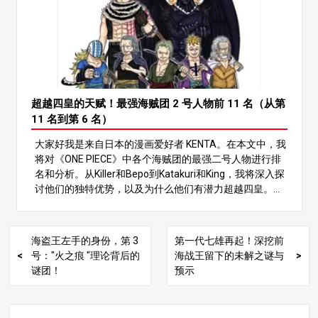
将深入探讨最强的 No.2 角色，并对 TOP 11 进行排名。让
我们通过分析每个人的战斗风格和特点，来判断谁才是最
强的！ 让我们开始排名！你一定不会错过 第五名：萨博
萨博是革命军的二号人物，被称为路飞和艾斯的结拜兄
弟。他的强项在于其全面的战斗风格，利用武术、军械戟
和洛奇亚型恶魔果实 “Mera Mera no Mi”（火焰果实）的
力量。 萨博的战斗风格 萨博使用 “武技 “将双手变成武
超越四皇的天赋！最强海贼团 2 号人物前 11 名（从第
器，能够从内到外摧毁对手。他的攻击威力巨大，可以击
11 名到第 6 名）
碎岩石和铁块。通过 “Mera Mera no Mi”，他还能将自己
大家好我是来自日本的漫画爱好者 KENTA。在本文中，我
包裹在火焰中，从而实现高速移动和远程攻击。萨博在火
将对《ONE PIECE》中各个海贼团的最强二号人物进行排
力、防御和速度之间的平衡使他成为一名令人难以置信的
名和分析。从Killer和Bepo到Katakuri和King，我将深入探
强大战士。 萨博的韧性和机动性 此外，萨博的韧性也值得
讨他们的独特优势，以及为什么他们有潜力超越四皇。请
一提。Armament Haki 增强了他的防御力，Mera Mera n
继续阅读，重新发现这些角色的魅力！ 1.简介：海贼团 2
o Mi 的 Logia 属性让他可以躲过攻击，他可以轻松地躲避
号人物的魅力 ONE PIECE》中有各种强大的角色，但海贼
和反击。他在革命军中磨练出的身体素质使他在战场上具
团的 2 号成员具有特殊的地位。这些角色拥有与四皇和海
有非凡的机动性。 因此，萨博是一股不可忽视的力量，他
海盗王左手的身份，第 3
第一代七雄再起！深挖前
贼七雄等人物不相上下的实力，同时还展现出与众不同的
未来在故事中的贡献令人期待。 第四名佐罗 佐罗是草帽海
号："火之痕 "理论背后的
海战王留下的未解之谜与
能力和战斗风格。 在本文中，我将为 11 位最强海贼团二
贼团的二当家，以成为世界第一剑客为目标。他的战斗力
谜团！
预示
号人物排名，并深入探讨他们的战斗能力和成就。谁将夺
无论是剑术还是身体的耐久性都非常出众。 佐罗的攻击力
得第一名的宝座？让我们拭目以待！ 2.第 11 名杀手（海
和防御力 佐罗是一位剑术大师，他的 “Rengoku Oni Giri
盗小子） 杀手是基德海盗团中的一名战士，是尤斯塔斯基
“和 “Asura “等招式具有毁灭性的打击力，可以一次释放多