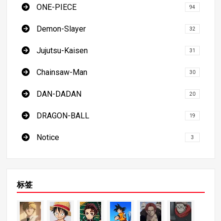
ONE-PIECE
94
Demon-Slayer
32
Jujutsu-Kaisen
31
Chainsaw-Man
30
DAN-DADAN
20
DRAGON-BALL
19
Notice
3
标签