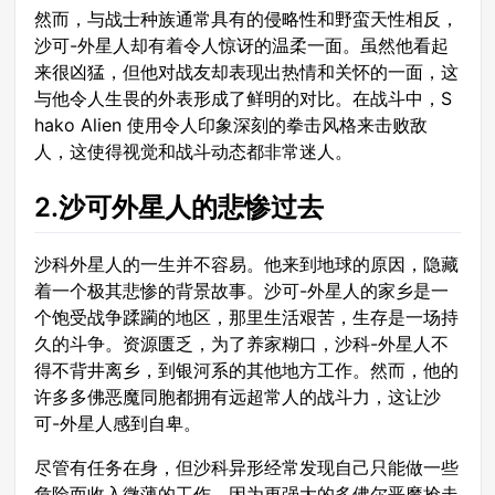
然而，与战士种族通常具有的侵略性和野蛮天性相反，
沙可-外星人却有着令人惊讶的温柔一面。虽然他看起
来很凶猛，但他对战友却表现出热情和关怀的一面，这
与他令人生畏的外表形成了鲜明的对比。在战斗中，S
hako Alien 使用令人印象深刻的拳击风格来击败敌
人，这使得视觉和战斗动态都非常迷人。
2.沙可外星人的悲惨过去
沙科外星人的一生并不容易。他来到地球的原因，隐藏
着一个极其悲惨的背景故事。沙可-外星人的家乡是一
个饱受战争蹂躏的地区，那里生活艰苦，生存是一场持
久的斗争。资源匮乏，为了养家糊口，沙科-外星人不
得不背井离乡，到银河系的其他地方工作。然而，他的
许多多佛恶魔同胞都拥有远超常人的战斗力，这让沙
可-外星人感到自卑。
尽管有任务在身，但沙科异形经常发现自己只能做一些
危险而收入微薄的工作，因为更强大的多佛尔恶魔抢走