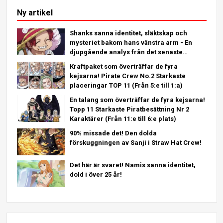
Ny artikel
Shanks sanna identitet, släktskap och
mysteriet bakom hans vänstra arm - En
djupgående analys från det senaste
kapitlet!
Kraftpaket som överträffar de fyra
kejsarna! Pirate Crew No.2 Starkaste
placeringar TOP 11 (Från 5:e till 1:a)
En talang som överträffar de fyra kejsarna!
Topp 11 Starkaste Piratbesättning Nr 2
Karaktärer (Från 11:e till 6:e plats)
90% missade det! Den dolda
förskuggningen av Sanji i Straw Hat Crew!
Det här är svaret! Namis sanna identitet,
dold i över 25 år!