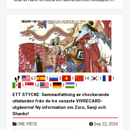
n i och med FILM RED har det kommit fram en hel del ny i
nformation. Detta har fördjupat de pågående mysteriern
a kring Shanks och utlöst heta diskussioner bland fanse
n. I det här inlägget ska jag fördjupa mig i de detaljer som
avslöjas i FILM RED för att avslöja Shanks sanna identite
t. 1. Shanks häpnadsväckande ursprung FILM RED avslöj
ar ny information om Shanks förflutna och belyser några
chockerande sanningar som döljs bakom hans ursprung.
En särskilt anmärkningsvärd utveckling är antydan om at
t Shanks kan ha varit inblandad i God Valley-incidenten. D
et har visat sig att Shanks uppfostrades av Gol D. Roger p
å God Valley, vilket tyder på att han är mycket mer än bar
67
1
3
1
14
1
1
a kaptenen för de rödhåriga piraterna. God Valley-incide
nten var den händelse där Roger Pirates och Rocks Pirat
1
12
1
1
1
es drabbade samman i en hård strid, vilket resulterade i
ETT STYCKE: Sammanfattning av chockerande
ett förödande nederlag för Rocks Pirates. Det är oklart h
uttalanden från de tre senaste VIVRECARD-
ur Shanks var inblandad i denna händelse, men det faktu
utgåvorna! Ny information om Zoro, Sanji och
m att han uppfostrades av Roger tyder starkt på en djup
Shanks!
koppling till Roger-piraterna.
ONE-PIECE
Sep 22, 2024