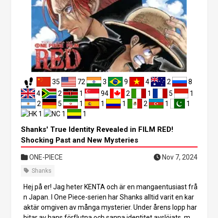
t. 1. Shanks tidiga liv och mysteriet med West Blue Shank
s föddes för 39 år sedan i West Blue. För 38 år sedan, vid
ett års ålder, upptäcktes han av Gol D. Roger och började
sin piratresa efter God Valley-incidenten. En viktig punkt
att notera är att Shanks kommer från West Blue. Även o
m det sägs att han växte upp där, är de exakta detaljerna
om hans ursprung fortfarande ett mysterium. En teori fö
reslår att Shanks kan vara från Figarland-familjen, en fa
35
72
3
9
4
2
8
milj av Celestial Dragons. Om detta är sant, uppstår fråg
an: varför växte Shanks upp i West Blue, trots att han föd
4
2
1
94
2
1
5
1
des i en Celestial Dragon-familj? Varför sökte han, med s
2
5
1
1
1
2
1
1
itt arv från Celestial Dragon, frihet som pirat? Kanske ko
1
1
1
mmer dessa mysterier att avslöjas en dag.
Shanks' True Identity Revealed in FILM RED!
Shocking Past and New Mysteries
ONE-PIECE
Nov 7, 2024
Shanks
Hej på er! Jag heter KENTA och är en mangaentusiast frå
n Japan. I One Piece-serien har Shanks alltid varit en kar
aktär omgiven av många mysterier. Under årens lopp har
bitar av hans förflutna och sanna identitet avslöjats, me