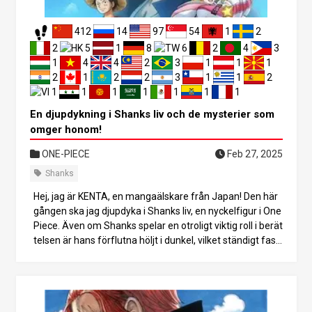
hanks”. När hans äldre bror Shamrock dyker upp bekräft
as det att deras far är Saint Figarland Garling. Garling är i
412
14
97
54
1
2
nte bara ledare för de heliga riddarna, utan föreslås ocks
å vara på väg att bli medlem av de fem äldste. Detta plac
2
5
1
8
6
2
4
3
erar familjen Figarland - och i förlängningen Shanks - bla
1
4
4
2
3
1
1
1
nd de högst rankade Celestial Dragons. Men detta väcker
2
1
2
2
3
1
1
2
en fråga: Varför skulle någon med en så ädel bakgrund v
1
1
1
1
1
1
1
älja livet som pirat? 2. Incidenten i God Valley och Shanks
En djupdykning i Shanks liv och de mysterier som
ödesdigra möte med Roger-piraterna Shanks öde förän
omger honom!
drades för alltid för 38 år sedan under God Valley-inciden
ten:
ONE-PIECE
Feb 27, 2025
Shanks
Hej, jag är KENTA, en mangaälskare från Japan! Den här
gången ska jag djupdyka i Shanks liv, en nyckelfigur i One
Piece. Även om Shanks spelar en otroligt viktig roll i berät
telsen är hans förflutna höljt i dunkel, vilket ständigt fasci
nerar läsarna. I den här bloggen kommer jag att spåra Sh
anks liv från hans barndom till hans koppling till Roger Pir
ates och utforska hur han uppnådde sin nuvarande positi
on, allt medan jag följer ett kronologiskt tillvägagångssät