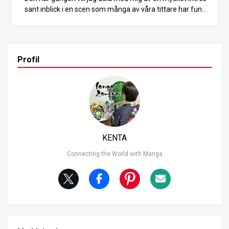
sant inblick i en scen som många av våra tittare har fund
erat på. Vilka frågor har många läsare? Det finns en stor
fråga i One Piece som bara inte kan lösas i den första vol
ymen. Det är här. När Shanks räddade Luffy från att drun
kna visar den här scenen hur Shanks vänstra hand blir av
Profil
biten av Herren av det närliggande havet. På den tiden, u
ngefär sex år innan Shanks blev den fjärde kejsaren, skul
le han verkligen ha lidit så stor skada att en av hans händ
er bitits av av Närsjöns herre? Från publiken, Är det inte e
tt inställningsmisstag? Var han faktiskt begåvad och förs
vagad för att han var under vattnet? Gav han dem avsiktl
igt mat? och många andra funderingar har dykt upp. I det
KENTA
här numret skulle jag vilja introducera en mycket överras
kande fundering som inte faller in i ovanstående kategor
Connecting the World with Manga
ier. Luffy åt Shanks arm! Först av allt, låt mig berätta slut
satsen. “Jag trodde att det var Luffy som bet av Shanks
vänstra arm i den här scenen.