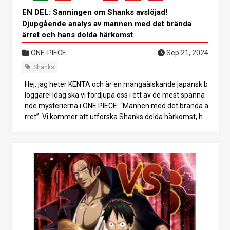
rskas ännu mer i detalj genom korten. Mysteriet kring Zo
EN DEL: Sanningen om Shanks avslöjad!
ros Haki Låt oss sedan fokusera på en av de mest omtal
Djupgående analys av mannen med det brända
ade punkterna: Roronoa Zoro och hans Haki. Under Wano
ärret och hans dolda härkomst
Country Arc demonstrerade Zoro vad som verkade vara
Conqueror’s Haki.
ONE-PIECE
Sep 21, 2024
Shanks
Hej, jag heter KENTA och är en mangaälskande japansk b
loggare! Idag ska vi fördjupa oss i ett av de mest spänna
nde mysterierna i ONE PIECE: “Mannen med det brända ä
rret”. Vi kommer att utforska Shanks dolda härkomst, ha
ns koppling till Kaido och till och med hans chockerande b
and till Gorosei. Denna analys kommer att avslöja några
överraskande sanningar om denna mystiska figur som s
äkert kommer att förvåna dig. Låt oss hoppa in i denna s
pännande värld av ONE PIECE-teorier tillsammans! Shan
ks och den mystiska silhuetten I det senaste kapitlet av O
NE PIECE (kapitel 1221) har en siluettfigur orsakat uppst
åndelse bland fansen. Många spekulerar i att denna mys
tiska figur är “Mannen med det brända ärret”, och att de
n kan vara knuten till Shanks släkt. Det finns starka bevis