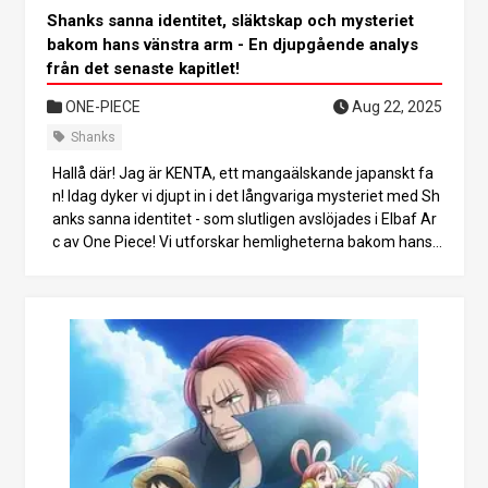
Shanks sanna identitet, släktskap och mysteriet
bakom hans vänstra arm - En djupgående analys
från det senaste kapitlet!
ONE-PIECE
Aug 22, 2025
Shanks
Hallå där! Jag är KENTA, ett mangaälskande japanskt fa
n! Idag dyker vi djupt in i det långvariga mysteriet med Sh
anks sanna identitet - som slutligen avslöjades i Elbaf Ar
c av One Piece! Vi utforskar hemligheterna bakom hans
vänsterarm, hans koppling till Celestial Dragons och Figar
land-familjen, och det häpnadsväckande faktum att han
en gång kan ha återvänt till Mary Geoise. Låt oss bryta ne
r det hela, baserat på det senaste kapitlet! 1. Är Shanks e
n celestial drake?! Sanningen om familjen Figarland En a
v de största chockerna är bekräftelsen på att Shanks är
medlem av Celestial Dragon-släktet - Figarland-familjen.
Antydningar från Film Red, tidigare förskuggning och de
n senaste utvecklingen i Elbaf-arket har stärkt detta fakt
um. Shanks fullständiga namn avslöjas vara “Figarland S