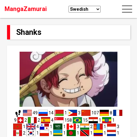
MangaZamurai
Shanks
49
14
1
3
107
8
9
2
2
4
158
15
1
1
1
4
1
1
3
2
1
3
2
1
1
1
1
1
1
1