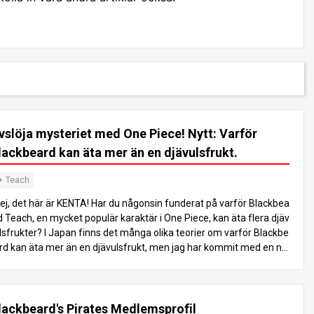
vslöja mysteriet med One Piece! Nytt: Varför
lackbeard kan äta mer än en djävulsfrukt.
Teach
ej, det här är KENTA! Har du någonsin funderat på varför Blackbea
d Teach, en mycket populär karaktär i One Piece, kan äta flera djäv
lsfrukter? I Japan finns det många olika teorier om varför Blackbe
rd kan äta mer än en djävulsfrukt, men jag har kommit med en ny
eori från en annan vinkel som inte har nämnts så mycket. I dag sk
 jag gå till botten med hemligheten. Jag kommer att förklara det p
 ett sätt som är lätt för läsarna att förstå, så njut av det till slutet!
ad är Svartskäggs “deformitet”? Låt oss först tala om varför Svar
lackbeard's Pirates Medlemsprofil