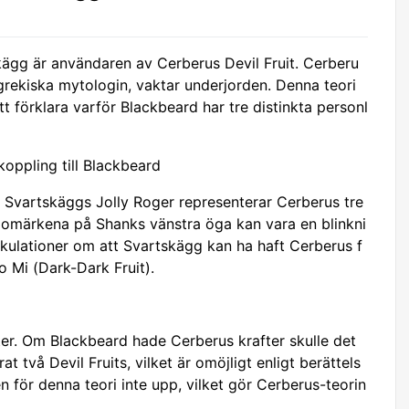
skägg är användaren av Cerberus Devil Fruit. Cerberu
rekiska mytologin, vaktar underjorden. Denna teori
tt förklara varför Blackbeard har tre distinkta personl
oppling till Blackbeard
på Svartskäggs Jolly Roger representerar Cerberus tre
klomärkena på Shanks vänstra öga kan vara en blinkni
ekulationer om att Svartskägg kan ha haft Cerberus f
 Mi (Dark-Dark Fruit).
ter. Om Blackbeard hade Cerberus krafter skulle det
 två Devil Fruits, vilket är omöjligt enligt berättels
en för denna teori inte upp, vilket gör Cerberus-teorin