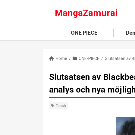
MangaZamurai
ONE PIECE
Dem
Home
/
ONE-PIECE
/
Slutsatsen av Blackbea
analys och nya möjlig
Teach