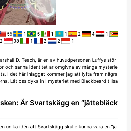
56
1
5
1
1
2
4
1
2
38
1
2
2
1
arshall D. Teach, är en av huvudpersonen Luffys stör
gor och sanna identitet är omgivna av många mysterie
its. I det här inlägget kommer jag att lyfta fram några
na. Låt oss dyka in i mysteriet med Blackbeard tillsa
fisken: Är Svartskägg en “jättebläck
den unika idén att Svartskägg skulle kunna vara en “jä