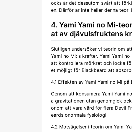
ocks är det dessutom svårt att förk
en. Därför är inte heller denna teori
4. Yami Yami no Mi-teor
at av djävulsfruktens k
Slutligen undersöker vi teorin om at
Yami no Mi: s krafter. Yami Yami no
att kontrollera mörkret och locka fö
et möjligt för Blackbeard att absorbe
4.1 Effekten av Yami Yami no Mi på 
Genom att konsumera Yami Yami no M
a gravitationen utan genomgick ocks
onom att vara värd för flera Devil F
eards onormala fysiologi.
4.2 Motsägelser i teorin om Yami Y