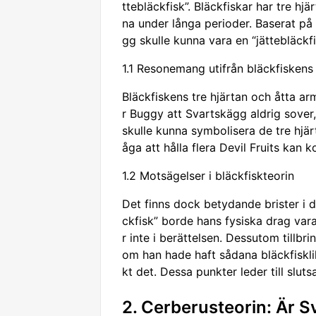
ttebläckfisk”. Bläckfiskar har tre hjä
na under långa perioder. Baserat på
gg skulle kunna vara en “jättebläckfis
1.1 Resonemang utifrån bläckfisken
Bläckfiskens tre hjärtan och åtta a
r Buggy att Svartskägg aldrig sover
skulle kunna symbolisera de tre hjär
åga att hålla flera Devil Fruits kan k
1.2 Motsägelser i bläckfiskteorin
Det finns dock betydande brister i d
ckfisk” borde hans fysiska drag va
r inte i berättelsen. Dessutom tillb
om han hade haft sådana bläckfiskli
kt det. Dessa punkter leder till sluts
2. Cerberusteorin: Är 