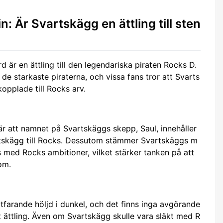
n: Är Svartskägg en ättling till sten
d är en ättling till den legendariska piraten Rocks D.
e starkaste piraterna, och vissa fans tror att Svarts
opplade till Rocks arv.
är att namnet på Svartskäggs skepp, Saul, innehåller
rtskägg till Rocks. Dessutom stämmer Svartskäggs m
ns med Rocks ambitioner, vilket stärker tanken på att
om.
farande höljd i dunkel, och det finns inga avgörande
t ättling. Även om Svartskägg skulle vara släkt med R