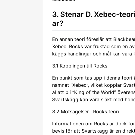
3. Stenar D. Xebec-teori
ar?
En annan teori föreslår att Blackbear
Xebec. Rocks var fruktad som en av d
käggs handlingar och mål kan vara k
3.1 Kopplingen till Rocks
En punkt som tas upp i denna teori 
namnet “Xebec”, vilket kopplar Sva
ål att bli “King of the World” övere
Svartskägg kan vara släkt med hon
3.2 Motsägelser i Rocks teori
Informationen om Rocks är dock fort
bevis för att Svartskägg är en direk