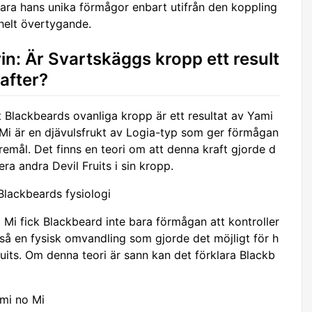
lara hans unika förmågor enbart utifrån den koppling
 helt övertygande.
in: Är Svartskäggs kropp ett result
rafter?
t Blackbeards ovanliga kropp är ett resultat av Yami
 Mi är en djävulsfrukt av Logia-typ som ger förmågan
remål. Det finns en teori om att denna kraft gjorde d
ra andra Devil Fruits i sin kropp.
Blackbeards fysiologi
i fick Blackbeard inte bara förmågan att kontroller
å en fysisk omvandling som gjorde det möjligt för h
ruits. Om denna teori är sann kan det förklara Blackb
ami no Mi