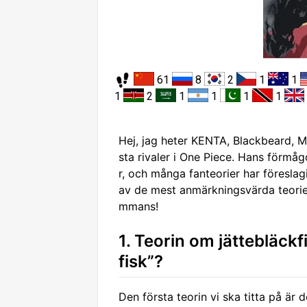
61
8
2
1
1
1
2
1
1
1
1
Hej, jag heter KENTA, Blackbeard, M
sta rivaler i One Piece. Hans förmå
r, och många fanteorier har föreslag
av de mest anmärkningsvärda teorier
mmans!
1. Teorin om jättebläck
fisk”?
Den första teorin vi ska titta på är 