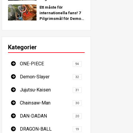
inspirerade av verkliga
Ett måste för
platser runt om i
internationella fans! 7
världen!
Pilgrimsmål för Demon
Slayer - Den ultimata
guiden för att besöka
Japans platser som
måste ses
Kategorier
ONE-PIECE
94
Demon-Slayer
32
Jujutsu-Kaisen
31
Chainsaw-Man
30
DAN-DADAN
20
DRAGON-BALL
19