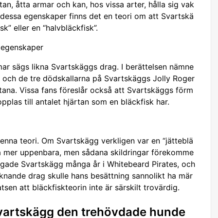
rtan, åtta armar och kan, hos vissa arter, hålla sig vak
 dessa egenskaper finns det en teori om att Svartskä
k” eller en “halvbläckfisk”.
s egenskaper
rmar sägs likna Svartskäggs drag. I berättelsen nämne
, och de tre dödskallarna på Svartskäggs Jolly Roger
tana. Vissa fans föreslår också att Svartskäggs förm
opplas till antalet hjärtan som en bläckfisk har.
enna teori. Om Svartskägg verkligen var en “jätteblä
ra mer uppenbara, men sådana skildringar förekomme
ringade Svartskägg många år i Whitebeard Pirates, och
knande drag skulle hans besättning sannolikt ha mär
atsen att bläckfiskteorin inte är särskilt trovärdig.
Svartskägg den trehövdade hunde