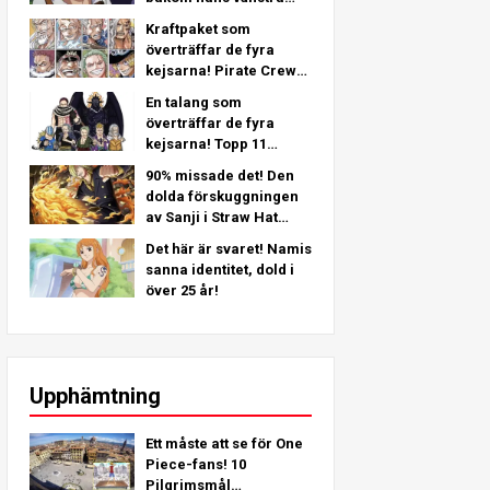
arm - En djupgående
Kraftpaket som
analys från det senaste
överträffar de fyra
kapitlet!
kejsarna! Pirate Crew
No.2 Starkaste
En talang som
placeringar TOP 11
överträffar de fyra
(Från 5:e till 1:a)
kejsarna! Topp 11
Starkaste
90% missade det! Den
Piratbesättning Nr 2
dolda förskuggningen
Karaktärer (Från 11:e
av Sanji i Straw Hat
till 6:e plats)
Crew!
Det här är svaret! Namis
sanna identitet, dold i
över 25 år!
Upphämtning
Ett måste att se för One
Piece-fans! 10
Pilgrimsmål