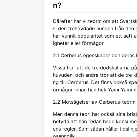
n?
Därefter har vi teorin om att Svart
s, den trehövdade hunden från den g
har vunnit popularitet som ett sätt a
igheter eller förmågor.
2.1 Cerberus egenskaper och deras k
Vissa tror att de tre dödskallarna 
huvuden, och andra tror att de tre 
ng till Cerberus. Det finns också sp
örmågor innan han fick Yami Yami no
2.2 Motsägelser av Cerberus-teorin
Men denna teori har också sina bris
betyda att han redan hade konsumerat
ens regler. Som sådan håller tidslinj
osannolik.