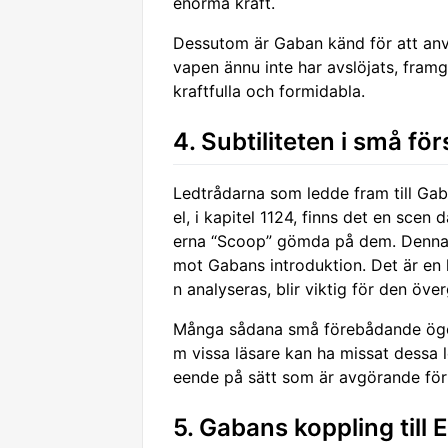
enorma kraft.
Dessutom är Gaban känd för att anvä
vapen ännu inte har avslöjats, framg
kraftfulla och formidabla.
4. Subtiliteten i små fö
Ledtrådarna som ledde fram till Gab
el, i kapitel 1124, finns det en sc
erna “Scoop” gömda på dem. Denna ti
mot Gabans introduktion. Det är en
n analyseras, blir viktig för den öve
Många sådana små förebådande ögon
m vissa läsare kan ha missat dessa l
eende på sätt som är avgörande för
5. Gabans koppling till E