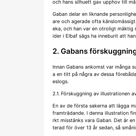
och hans silhuett gav upphov till m
Gaban delar en liknande personlighe
are och agerade ofta känslomässigt.
eka, och han var en otroligt mäktig
ider i Elbaf sägs ha inneburit att h
2. Gabans förskuggning
Innan Gabans ankomst var många subt
a en titt på några av dessa förebå
eslogs.
2.1. Förskuggning av illustrationen a
En av de första sakerna att lägga mär
framträdande. I denna illustration 
rkt misstänks vara Gaban. Det är e
terad för över 13 år sedan, så smån