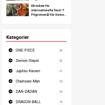
inspirerade av verkliga
Ett måste för
platser runt om i
internationella fans! 7
världen!
Pilgrimsmål för Demon
Slayer - Den ultimata
guiden för att besöka
Japans platser som
måste ses
Kategorier
ONE-PIECE
94
Demon-Slayer
32
Jujutsu-Kaisen
31
Chainsaw-Man
30
DAN-DADAN
20
DRAGON-BALL
19