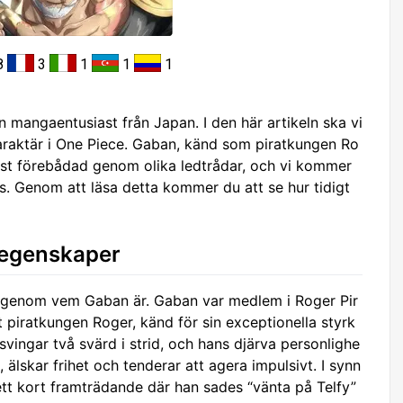
8
3
1
1
1
 mangaentusiast från Japan. I den här artikeln ska vi
araktär i One Piece. Gaban, känd som piratkungen Ro
mst förebådad genom olika ledtrådar, och vi kommer
des. Genom att läsa detta kommer du att se hur tidigt
h egenskaper
å igenom vem Gaban är. Gaban var medlem i Roger Pir
 piratkungen Roger, känd för sin exceptionella styrk
svingar två svärd i strid, och hans djärva personlighe
älskar frihet och tenderar att agera impulsivt. I synn
ett kort framträdande där han sades “vänta på Telfy”