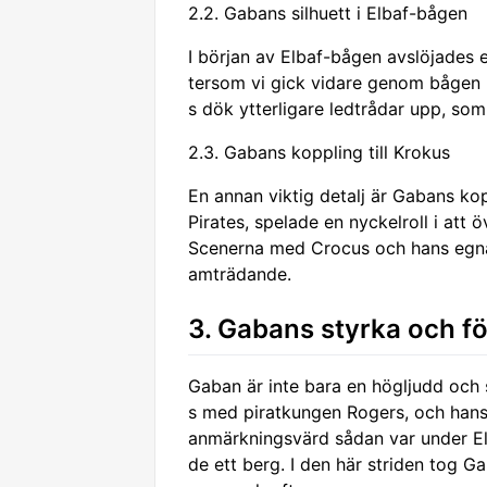
2.2. Gabans silhuett i Elbaf-bågen
I början av Elbaf-bågen avslöjades 
tersom vi gick vidare genom bågen b
s dök ytterligare ledtrådar upp, so
2.3. Gabans koppling till Krokus
En annan viktig detalj är Gabans ko
Pirates, spelade en nyckelroll i att
Scenerna med Crocus och hans egna
amträdande.
3. Gabans styrka och f
Gaban är inte bara en högljudd och s
s med piratkungen Rogers, och hans 
anmärkningsvärd sådan var under Elb
de ett berg. I den här striden tog Ga