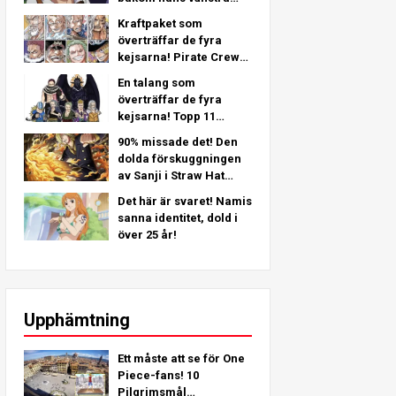
arm - En djupgående
Kraftpaket som
analys från det senaste
överträffar de fyra
kapitlet!
kejsarna! Pirate Crew
No.2 Starkaste
En talang som
placeringar TOP 11
överträffar de fyra
(Från 5:e till 1:a)
kejsarna! Topp 11
Starkaste
90% missade det! Den
Piratbesättning Nr 2
dolda förskuggningen
Karaktärer (Från 11:e
av Sanji i Straw Hat
till 6:e plats)
Crew!
Det här är svaret! Namis
sanna identitet, dold i
över 25 år!
Upphämtning
Ett måste att se för One
Piece-fans! 10
Pilgrimsmål