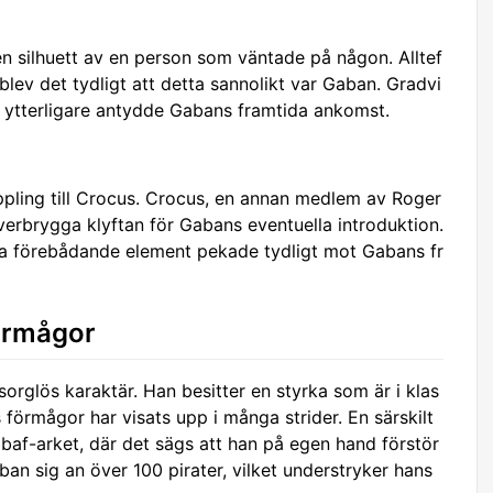
en silhuett av en person som väntade på någon. Alltef
lev det tydligt att detta sannolikt var Gaban. Gradvi
m ytterligare antydde Gabans framtida ankomst.
ppling till Crocus. Crocus, en annan medlem av Roger
 överbrygga klyftan för Gabans eventuella introduktion.
 förebådande element pekade tydligt mot Gabans fr
örmågor
orglös karaktär. Han besitter en styrka som är i klas
förmågor har visats upp i många strider. En särskilt
af-arket, där det sägs att han på egen hand förstör
ban sig an över 100 pirater, vilket understryker hans