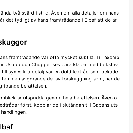
nda två svärd i strid. Även om alla detaljer om hans
år det tydligt av hans framträdande i Elbaf att de är
rskuggor
ans framträdande var ofta mycket subtila. Till exemp
en där Usopp och Chopper ses bära kläder med bokstäv
ll synes lilla detalj var en dold ledtråd som pekade
 liten men avgörande del av förskuggning som, när de
rgripande berättelsen.
blick är utspridda genom hela berättelsen. Även o
edtrådar först, kopplar de i slutändan till Gabans uts
 handlingen.
lbaf