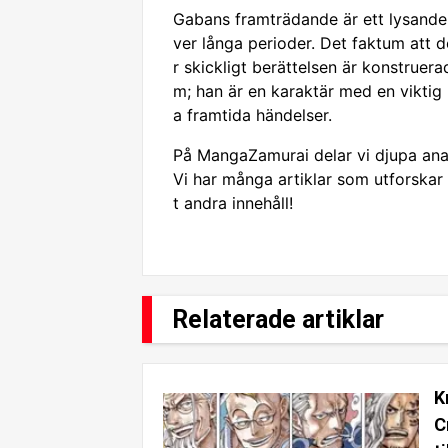
Gabans framträdande är ett lysande
ver långa perioder. Det faktum att de
r skickligt berättelsen är konstruer
m; han är en karaktär med en viktig
a framtida händelser.
På MangaZamurai delar vi djupa anal
Vi har många artiklar som utforskar G
t andra innehåll!
Relaterade artiklar
K
C