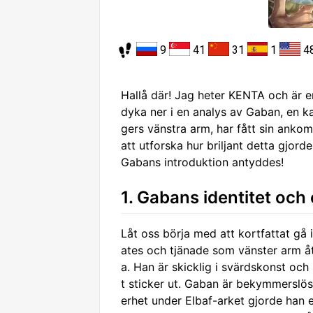
9
41
31
1
4
Hallå där! Jag heter KENTA och är en
dyka ner i en analys av Gaban, en k
gers vänstra arm, har fått sin anko
att utforska hur briljant detta gjor
Gabans introduktion antyddes!
1. Gabans identitet oc
Låt oss börja med att kortfattat g
ates och tjänade som vänster arm åt
a. Han är skicklig i svärdskonst och 
t sticker ut. Gaban är bekymmerslös, 
erhet under Elbaf-arket gjorde han 