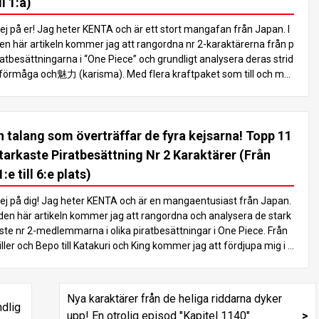
ll 1:a)
ej på er! Jag heter KENTA och är ett stort mangafan från Japan. I
en här artikeln kommer jag att rangordna nr 2-karaktärerna från p
ratbesättningarna i “One Piece” och grundligt analysera deras strid
förmåga och魅力 (karisma). Med flera kraftpaket som till och me
 kan överträffa de fyra kejsarna, se till att läsa till slutet för att se
em som kommer ut på toppen! I “One Piece”-världen finns det må
ga kraftfulla karaktärer, men piratbesättningarnas nr 2 är särskilt
n talang som överträffar de fyra kejsarna! Topp 11
ända för sina enorma stridsförmågor. Dessa karaktärer matchar
fta styrkan hos sin kapten, som vanligtvis är bland de starkaste fi
tarkaste Piratbesättning Nr 2 Karaktärer (Från
urerna som de fyra kejsarna eller de sju krigsherrarna i havet, och
1:e till 6:e plats)
pelar en viktig roll för att föra historien framåt. I den här artikeln g
r vi en djupdykning i de starkaste No.2-karaktärerna och rankar TO
ej på dig! Jag heter KENTA och är en mangaentusiast från Japan.
 11. Låt oss analysera var och ens kampstil och egenskaper för at
 den här artikeln kommer jag att rangordna och analysera de stark
 avgöra vem som är den starkaste! Låt oss komma igång med ran
ste nr 2-medlemmarna i olika piratbesättningar i One Piece. Från
ningen! Du kommer inte att vilja missa detta! 5:e plats: Sabo Sabo,
iller och Bepo till Katakuri och King kommer jag att fördjupa mig i d
r 2 i den revolutionära armén, är känd som Luffys och Aces svurn
ras unika styrkor och varför de har potential att överträffa de fyra
 bror. Hans styrka ligger i hans allsidiga stridsstil, där han använder
ejsarna. Läs vidare för att återupptäcka charmen hos dessa karak
ampsport, Armament Haki och krafterna i Mera Mera no Mi (Flam
ärer! 1. Introduktion: Attraktionskraften hos karaktärerna i Piratbe
Nya karaktärer från de heliga riddarna dyker
-Flame Fruit), en djävulsfrukt av Logia-typ.
ättning nr 2 One Piece innehåller en mängd olika kraftfulla karakt
ndlig
upp! En otrolig episod "Kapitel 1140"