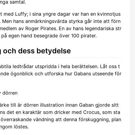
ånga samtal.
t med Luffy; i sina yngre dagar var han en kvinnotjus
 Men hans anmärkningsvärda styrka går inte att förn
 medlem av Roger Pirates. En av hans legendariska str
an på egen hand besegrade över 100 pirater.
 och dess betydelse
ila ledtrådar utspridda i hela berättelsen. Låt oss t
dande ögonblick och utforska hur Gabans utseende för
v dörren
ke till är dörren illustration innan Gaban gjorde sitt
finns det en karaktär som dricker med Crocus, som sta
n överraskande vändning att denna förskuggning, plan
ingom löstes.