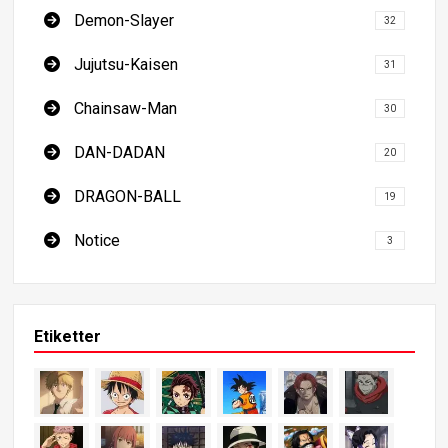
Demon-Slayer
32
Jujutsu-Kaisen
31
Chainsaw-Man
30
DAN-DADAN
20
DRAGON-BALL
19
Notice
3
Etiketter