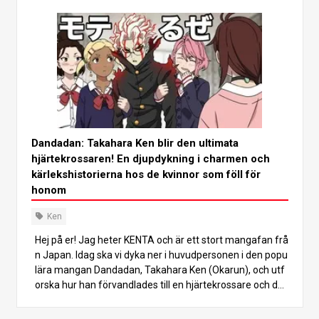
Dandadan: Takahara Ken blir den ultimata
hjärtekrossaren! En djupdykning i charmen och
kärlekshistorierna hos de kvinnor som föll för
honom
Ken
Hej på er! Jag heter KENTA och är ett stort mangafan frå
n Japan. Idag ska vi dyka ner i huvudpersonen i den popu
lära mangan Dandadan, Takahara Ken (Okarun), och utf
orska hur han förvandlades till en hjärtekrossare och de
fängslande kvinnor som föll för honom. Från att ha varit
en obemärkt, tafatt tonåring blir Takahara Ken plötsligt e