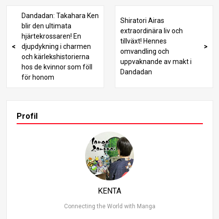
ng, särskilt förhållandet mellan Ken Takakura och Momo
Ayase. Jag kommer att jämföra skillnaderna mellan ani
Dandadan: Takahara Ken
Shiratori Airas
me och manga samtidigt som jag utforskar förskuggnin
blir den ultimata
extraordinära liv och
g och psykologiskt djup, allt medan jag följer den spänna
hjärtekrossaren! En
tillväxt! Hennes
nde utvecklingen av deras band! Låt oss utforska denna
djupdykning i charmen
omvandling och
fängslande värld tillsammans! 1. Början på berättelsen:
och kärlekshistorierna
uppvaknande av makt i
Momo Ayases komplexa känslor och hennes första kärl
hos de kvinnor som föll
Dandadan
ek Berättelsen om Dandadan börjar med Momo Ayases
för honom
känslomässiga turbulens. Hon är hjärtekrossad efter att
ha blivit dumpad av sin första pojkvän, och scenen fånga
r omedelbart tittarens uppmärksamhet. Momos reaktio
n på sin pojkväns oförskämda beteende speglar hennes
Profil
oförmåga att hålla tillbaka sina sanna känslor, vilket tyvä
rr leder till att hon blir avvisad. I animen är denna scen m
er utförligt uttryckt, och Momos känslomässiga tillstånd
skildras mer finkänsligt. Medan mangan betonar hennes
ansiktsuttryck, använder animen musik och animering f
ör att förstärka den känslomässiga effekten, vilket gör s
cenen ännu mer kraftfull visuellt. Det här ögonblicket ger
KENTA
en viktig inblick i Momos karaktär. Hon kämpar för att ko
ntrollera sina känslor och tenderar att reagera impulsivt,
Connecting the World with Manga
troligen på grund av de tidigare upplevelser som har läm