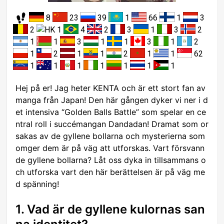
8
23
39
1
66
1
3
2
1
4
2
3
1
3
2
1
1
3
1
1
3
1
2
1
2
1
1
2
1
1
62
1
1
1
1
1
1
1
Hej på er! Jag heter KENTA och är ett stort fan av
manga från Japan! Den här gången dyker vi ner i d
et intensiva “Golden Balls Battle” som spelar en ce
ntral roll i succémangan Dandadan! Dramat som or
sakas av de gyllene bollarna och mysterierna som
omger dem är på väg att utforskas. Vart försvann
de gyllene bollarna? Låt oss dyka in tillsammans o
ch utforska vart den här berättelsen är på väg me
d spänning!
1. Vad är de gyllene kulornas san