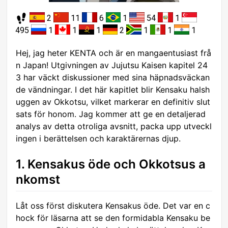
2
11
6
1
54
1
495
1
1
1
2
1
1
1
Hej, jag heter KENTA och är en mangaentusiast frå
n Japan! Utgivningen av Jujutsu Kaisen kapitel 24
3 har väckt diskussioner med sina häpnadsväckan
de vändningar. I det här kapitlet blir Kensaku halsh
uggen av Okkotsu, vilket markerar en definitiv slut
sats för honom. Jag kommer att ge en detaljerad
analys av detta otroliga avsnitt, packa upp utveckl
ingen i berättelsen och karaktärernas djup.
1. Kensakus öde och Okkotsus a
nkomst
Låt oss först diskutera Kensakus öde. Det var en c
hock för läsarna att se den formidabla Kensaku be