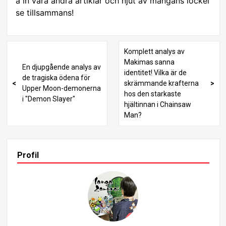
a in våra andra artiklar och njut av mangans lockel
se tillsammans!
Komplett analys av
Makimas sanna
En djupgående analys av
identitet! Vilka är de
de tragiska ödena för
skrämmande krafterna
Upper Moon-demonerna
hos den starkaste
i "Demon Slayer"
hjältinnan i Chainsaw
Man?
Profil