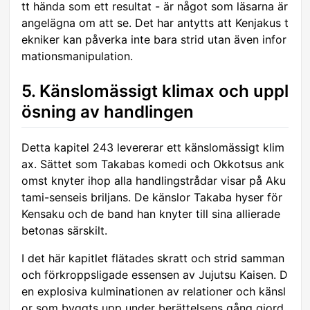
tt hända som ett resultat - är något som läsarna är
angelägna om att se. Det har antytts att Kenjakus t
ekniker kan påverka inte bara strid utan även infor
mationsmanipulation.
5. Känslomässigt klimax och uppl
ösning av handlingen
Detta kapitel 243 levererar ett känslomässigt klim
ax. Sättet som Takabas komedi och Okkotsus ank
omst knyter ihop alla handlingstrådar visar på Aku
tami-senseis briljans. De känslor Takaba hyser för
Kensaku och de band han knyter till sina allierade
betonas särskilt.
I det här kapitlet flätades skratt och strid samman
och förkroppsligade essensen av Jujutsu Kaisen. D
en explosiva kulminationen av relationer och känsl
or som byggts upp under berättelsens gång gjord