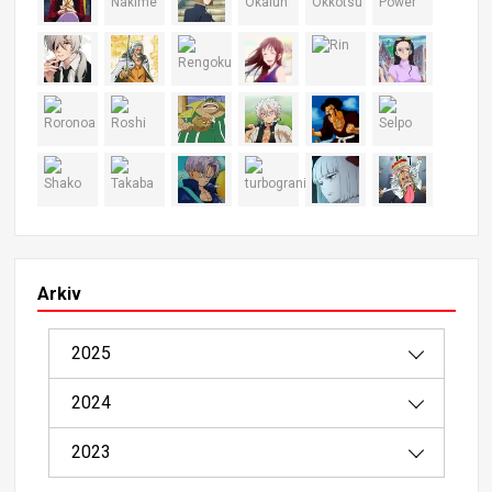
Arkiv
2025
2024
08/2025（1）
2023
04/2025（2）
12/2024（4）