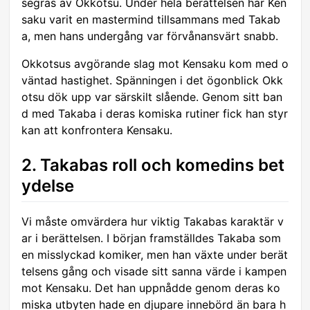
segras av Okkotsu. Under hela berättelsen har Ken
saku varit en mastermind tillsammans med Takab
a, men hans undergång var förvånansvärt snabb.
Okkotsus avgörande slag mot Kensaku kom med o
väntad hastighet. Spänningen i det ögonblick Okk
otsu dök upp var särskilt slående. Genom sitt ban
d med Takaba i deras komiska rutiner fick han styr
kan att konfrontera Kensaku.
2. Takabas roll och komedins bet
ydelse
Vi måste omvärdera hur viktig Takabas karaktär v
ar i berättelsen. I början framställdes Takaba som
en misslyckad komiker, men han växte under berät
telsens gång och visade sitt sanna värde i kampen
mot Kensaku. Det han uppnådde genom deras ko
miska utbyten hade en djupare innebörd än bara h