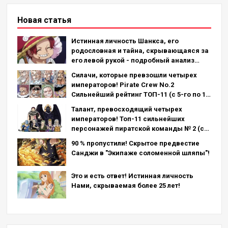
Новая статья
Истинная личность Шанкса, его
родословная и тайна, скрывающаяся за
его левой рукой - подробный анализ
последней главы!
Силачи, которые превзошли четырех
императоров! Pirate Crew No.2
Сильнейший рейтинг ТОП-11 (с 5-го по 1-
е место)
Талант, превосходящий четырех
императоров! Топ-11 сильнейших
персонажей пиратской команды № 2 (с
11-го по 6-е место)
90 % пропустили! Скрытое предвестие
Санджи в "Экипаже соломенной шляпы"!
Это и есть ответ! Истинная личность
Нами, скрываемая более 25 лет!