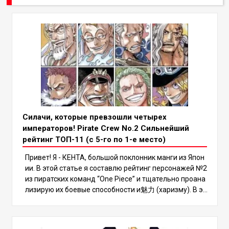
Силачи, которые превзошли четырех
императоров! Pirate Crew No.2 Сильнейший
рейтинг ТОП-11 (с 5-го по 1-е место)
Привет! Я - КЕНТА, большой поклонник манги из Япон
ии. В этой статье я составлю рейтинг персонажей №2
из пиратских команд “One Piece” и тщательно проана
лизирую их боевые способности и魅力 (харизму). В эт
ом рейтинге есть несколько сильных мира сего, кото
рые могут даже превзойти Четырех Императоров, по
этому обязательно дочитайте до конца, чтобы узнат