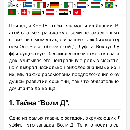
1
1
2
1
1
3
2
5
2
1
1
1
1
1
Привет, я КЕНТА, любитель манги из Японии! В
этой статье я расскажу о семи неразрешенных
сюжетных моментах, связанных с любимым гер
оем One Piece, обезьянкой Д. Луффи. Вокруг Лу
ффи существует бесчисленное множество зага
док, учитывая его центральную роль в сюжете,
но я выбрал несколько наиболее значимых из н
их. Мы также рассмотрим предположения о бу
дущем развитии событий, так что обязательно
дочитайте до конца!
1. Тайна “Воли Д”.
Одна из самых главных загадок, окружающих Л
уффи, - это загадка “Воли Д”. Те, кто носит в св