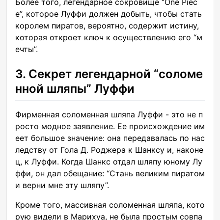
Более того, легендарное сокровище “One Piec
e”, которое Луффи должен добыть, чтобы стать
королем пиратов, вероятно, содержит истину,
которая откроет ключ к осуществлению его “м
ечты”.
3. Секрет легендарной “соломе
нной шляпы” Луффи
Фирменная соломенная шляпа Луффи - это не п
росто модное заявление. Ее происхождение им
еет большое значение: она передавалась по нас
ледству от Гола Д. Роджера к Шанксу и, наконе
ц, к Луффи. Когда Шанкс отдал шляпу юному Лу
ффи, он дал обещание: “Стань великим пиратом
и верни мне эту шляпу”.
Кроме того, массивная соломенная шляпа, кото
рую видели в Марихуа, не была простым совпа