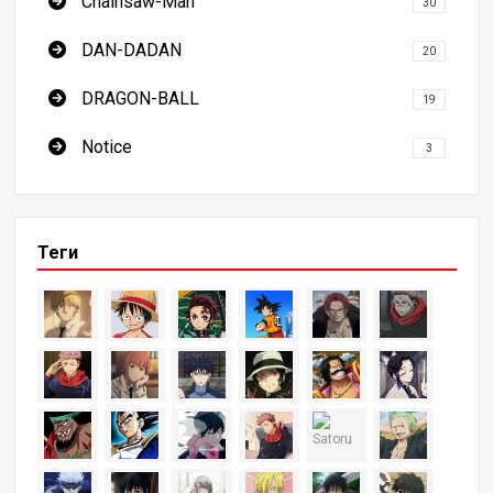
Chainsaw-Man
30
DAN-DADAN
20
DRAGON-BALL
19
Notice
3
Теги