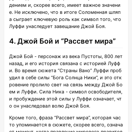
дением и, скорее всего, имеет важное значени
е. Не исключено, что в итоге Соломенная шляп
а сыграет ключевую роль как символ того, что
Луффи унаследует завещание Джой Боя.
4. Джой Бой и “Рассвет мира”
Джой Бой - персонаж из века Пустоты, 800 лет
назад, и его история связана с историей Луфф
и. Во время сюжета “Страны Вано” Луффи проб
удил в себе силы “Бога Солнца Ники”, и это отк
ровение пролило свет на связь между Джой Бо
ем и Луффи. Сила Ника - символ освободителя,
и пробуждение этой силы у Луффи означает, чт
о он унаследовал волю Джой Боя.
Кроме того, фраза “Рассвет мира”, которая час
то упоминается в сюжете, скорее всего, означа
ет момент, когда правление мирового правител