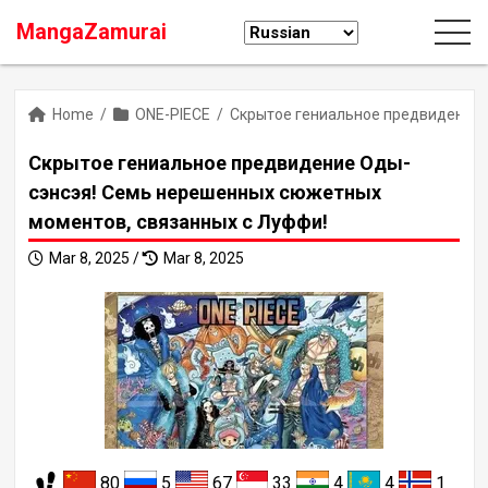
MangaZamurai
Home
/
ONE-PIECE
/
Скрытое гениальное предвидение 
Скрытое гениальное предвидение Оды-
сэнсэя! Семь нерешенных сюжетных
моментов, связанных с Луффи!
Mar 8, 2025 /
Mar 8, 2025
80
5
67
33
4
4
1