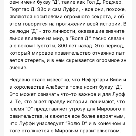
оем имени букву “Д”, такие как Гол Д. Роджер,
Портгас Д. Эйс и сам Луффи, - все они, похоже,
являются носителями огромного секрета, и об
этом говорится на протяжении всей истории. В
се люди “Д” - это личности, оказавшие значите
льное влияние на мир, а “Воля Д.” тесно связан
а с веком Пустоты, 800 лет назад. Это период,
который мировое правительство отчаянно пыт
ается стереть, и в нем скрывается огромное зн
ачение.
Недавно стало известно, что Нефертари Виви и
з королевства Алабаста тоже носит букву “Д”.
Это может означать что-то важное и для Луфф
и. Те, кто знает правду истории, понимают, что
племя “D” представляет угрозу для Мирового п
равительства, и кажется все более вероятным,
что Луффи унаследует “Волю D” и в конечном и
тоге столкнется с Мировым правительством.