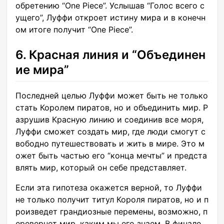
обретению “One Piece”. Услышав “Голос всего с
ущего”, Луффи откроет истину мира и в конечн
ом итоге получит “One Piece”.
6. Красная линия и “Объединен
ие мира”
Последней целью Луффи может быть не только
стать Королем пиратов, но и объединить мир. Р
азрушив Красную линию и соединив все моря,
Луффи сможет создать мир, где люди смогут с
вободно путешествовать и жить в мире. Это м
ожет быть частью его “конца мечты” и предста
влять мир, который он себе представляет.
Если эта гипотеза окажется верной, то Луффи
не только получит титул Короля пиратов, но и п
роизведет грандиозные перемены, возможно, п
еревернет мир, каким мы его знаем. В финале