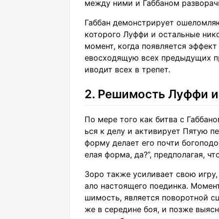
между ними и Габбаном разворач
Габбан демонстрирует ошеломля
которого Луффи и остальные нико
момент, когда появляется эффект
евосходящую всех предыдущих пр
иводит всех в трепет.
2. Решимость Луффи и
По мере того как битва с Габбан
ься к делу и активирует Пятую 
форму делает его почти богоподо
елая форма, да?”, предполагая, ч
Зоро также усиливает свою игру,
ало настоящего поединка. Момент,
шимость, является поворотной сц
же в середине боя, и позже выясн