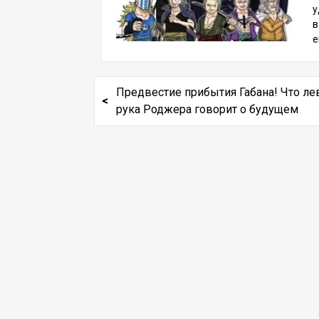
и
у
л
в
и
е
р
с
э
п
н
а
Предвестие прибытия Габана! Что ле
-
е
а
рука Роджера говорит о будущем
о
д
м
о
т
н
н
н
с
р
б
№
е
а
и
а
о
в