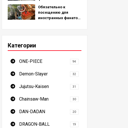
мест для
Обязательно к
паломничества,
посещению для
вдохновленных
иностранных фанатов!
реальными местами
7 мест паломничества
по всему миру!
Истребителя демонов
- окончательное
руководство по
Категории
посещению
обязательных для
посещения мест в
ONE-PIECE
Японии
94
Demon-Slayer
32
Jujutsu-Kaisen
31
Chainsaw-Man
30
DAN-DADAN
20
DRAGON-BALL
19