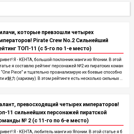
илачи, которые превзошли четырех
мператоров! Pirate Crew No.2 Сильнейший
ейтинг ТОП-11 (с 5-го по 1-е место)
ривет! Я - КЕНТА, большой поклонник манги из Японии. В этой
татье я составлю рейтинг персонажей №2 из пиратских коман
 “One Piece” и тщательно проанализирую их боевые способно
ти и魅力 (харизму). В этом рейтинге есть несколько сильных м
ра сего, которые могут даже превзойти Четырех Императоро
, поэтому обязательно дочитайте до конца, чтобы узнать, кто
е окажется на вершине! В мире “One Piece” есть много сильн
алант, превосходящий четырех императоров!
х персонажей, но пиратские команды №2 особенно выделяют
я своими огромными боевыми способностями. Эти персонажи
оп-11 сильнейших персонажей пиратской
асто не уступают в силе своему капитану, который обычно вх
оманды № 2 (с 11-го по 6-е место)
дит в число сильнейших фигур, таких как Четыре Императора
ли Семь Морских Военачальников, играя важную роль в разв
ривет! Я - КЕНТА, любитель манги из Японии. В этой статье я б