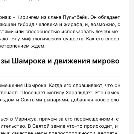
наж - Кирингем из клана Пультбейк. Он обладает
ающей гибрид человека и жирафа, и, возможно, о
стями или способностью использовать лечебные
чаются у мифологических существ. Как его спосо
 нетерпением ждем.
казы Шамрока и движения мирово
емещения Шэмрока. Когда его спрашивают, что он
твечает: “Посещает могилу Харальда?”. Это намек
альдом и Святыми рыцарями, добавляя новые сло
ься в Марижуа, причем за его перемещениями, с
ительство. В Святой земле что-то происходит, и
лан в качестве меры предосторожности, вероятн