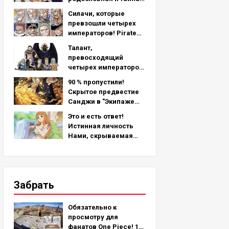
скрывающаяся за его
Силачи, которые
левой рукой -
превзошли четырех
подробный анализ
императоров! Pirate
последней главы!
Crew No.2 Сильнейший
Талант,
рейтинг ТОП-11 (с 5-го
превосходящий
по 1-е место)
четырех императоров!
Топ-11 сильнейших
90 % пропустили!
персонажей
Скрытое предвестие
пиратской команды №
Санджи в "Экипаже
2 (с 11-го по 6-е место)
соломенной шляпы"!
Это и есть ответ!
Истинная личность
Нами, скрываемая
более 25 лет!
Забрать
Обязательно к
просмотру для
фанатов One Piece! 10