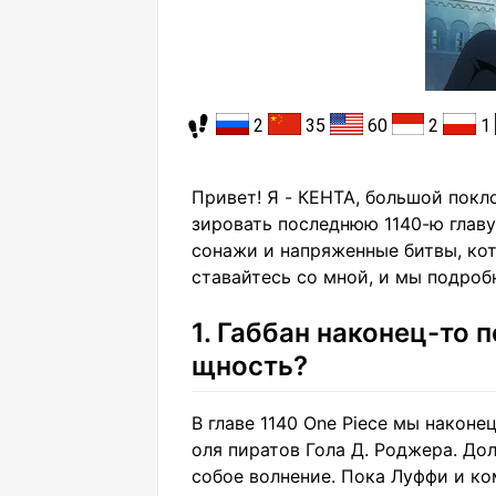
2
35
60
2
1
Привет! Я - КЕНТА, большой покло
зировать последнюю 1140-ю главу
сонажи и напряженные битвы, кот
ставайтесь со мной, и мы подроб
1. Габбан наконец-то 
щность?
В главе 1140 One Piece мы наконе
оля пиратов Гола Д. Роджера. До
собое волнение. Пока Луффи и ко