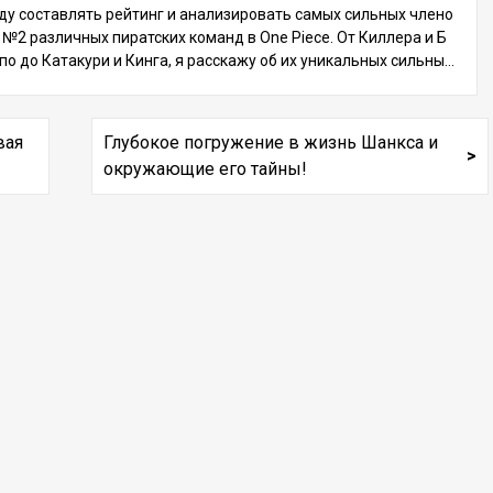
тии сюжета. В этой статье мы подробно рассмотрим самых си
ду составлять рейтинг и анализировать самых сильных члено
ьных персонажей № 2 и составим ТОП-11. Давайте проанализ
 №2 различных пиратских команд в One Piece. От Киллера и Б
руем боевой стиль и характеристики каждого из них, чтобы оп
по до Катакури и Кинга, я расскажу об их уникальных сильных
еделить сильнейшего! Приступаем к рейтингу! Вы не захотите
торонах и о том, почему они способны превзойти Четырех Им
то пропустить! 5 место: Сабо Сабо, второй номер Революцион
ераторов. Читайте дальше, чтобы заново открыть для себя оч
ой армии, известен как заклятый брат Луффи и Эйса. Его сила
рование этих персонажей! 1. Введение: Привлекательность п
вая
Глубокое погружение в жизнь Шанкса и
 в универсальном стиле боя, использующем боевые искусств
рсонажей Пиратской команды № 2 В One Piece есть множеств
, вооружение Хаки и силу Мера Мера но Ми (Фрукт Пламени),
окружающие его тайны!
 сильных персонажей, но члены пиратских экипажей № 2 зани
ьявольского фрукта типа Логия. Боевой стиль Сабо Сабо исп
ают особое место. Эти персонажи обладают силой наравне с
льзует Armament Haki, превращая свои руки в оружие, способ
акими фигурами, как Четыре Императора и Семь Морских Вое
ое разрушать противников изнутри. Его атаки настолько мощ
ачальников, и при этом демонстрируют особые способности и
ы, что способны раздробить камень и железо.
тили боя. В этой статье я составлю рейтинг 11 сильнейших пе
сонажей № 2 пиратских экипажей и подробно расскажу об их
оевых способностях и достижениях. Кто же займет место
1? Давайте узнаем! 2. 11 место: Killer (Kid Pirates) Киллер - бо
ц Kid Pirates, который служит важным спутником Юстаса Кид
. Оснащенный вращающимся косоподобным оружием на обе
х руках, Киллер поражает своих врагов стремительными удар
ми и быстрыми движениями. Во время эпизода “Страна Вано”
н продемонстрировал свою огромную атакующую мощь, оста
ив шрамы на Кайдо, но не смог нанести решающий удар, из-з