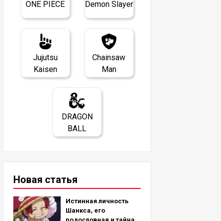
ONE PIECE
Demon Slayer
Jujutsu
Chainsaw
Kaisen
Man
DRAGON
BALL
Новая статья
Истинная личность
Шанкса, его
родословная и тайна,