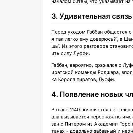
началом битвы, что указывает на 
3. Удивительная связ
Перед уходом Габбан общается с
я так легко ему доверюсь?”, а Ша
шь”. Из этого разговора становит
ить силу Луффи.
Габбан, вероятно, сражался с Луф
иратской команды Роджера, вполн
ка Короля пиратов, Луффи.
4. Появление новых ч
В главе 1140 появляется не тольк
ала вызывается персонаж по имен
зан с Питером из Академии Горо 
танах - довольно забавный и нео