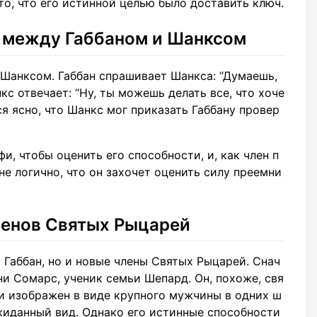
то, что его истинной целью было доставить ключ.
ь между Габбаном и Шанксом
 Шанксом. Габбан спрашивает Шанкса: “Думаешь,
нкс отвечает: “Ну, ты можешь делать все, что хоче
ся ясно, что Шанкс мог приказать Габбану провер
фи, чтобы оценить его способности, и, как член п
е логично, что он захочет оценить силу преемни
ленов Святых Рыцарей
о Габбан, но и новые члены Святых Рыцарей. Снач
и Сомарс, ученик семьи Шепард. Он, похоже, свя
и изображен в виде крупного мужчины в одних ш
жиданный вид. Однако его истинные способности