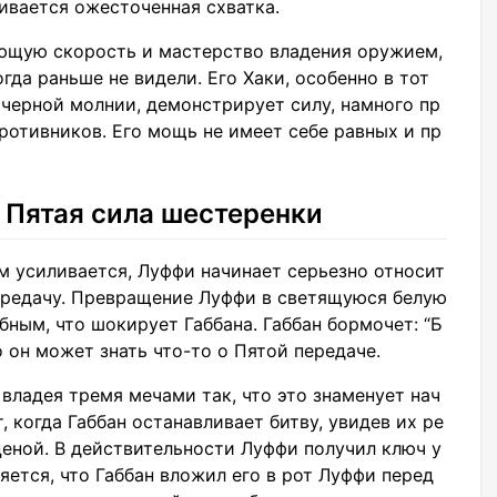
ивается ожесточенная схватка.
ющую скорость и мастерство владения оружием,
гда раньше не видели. Его Хаки, особенно в тот
 черной молнии, демонстрирует силу, намного пр
отивников. Его мощь не имеет себе равных и пр
 Пятая сила шестеренки
ом усиливается, Луффи начинает серьезно относит
передачу. Превращение Луффи в светящуюся белую
бным, что шокирует Габбана. Габбан бормочет: “Б
то он может знать что-то о Пятой передаче.
 владея тремя мечами так, что это знаменует нач
 когда Габбан останавливает битву, увидев их ре
еной. В действительности Луффи получил ключ у
яется, что Габбан вложил его в рот Луффи перед