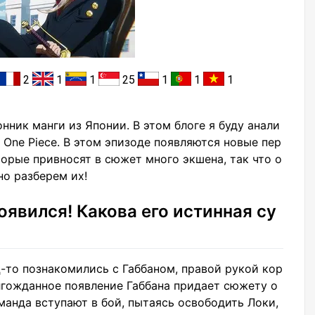
2
1
1
25
1
1
1
нник манги из Японии. В этом блоге я буду анали
 One Piece. В этом эпизоде появляются новые пер
орые привносят в сюжет много экшена, так что о
но разберем их!
появился! Какова его истинная су
ц-то познакомились с Габбаном, правой рукой кор
лгожданное появление Габбана придает сюжету о
манда вступают в бой, пытаясь освободить Локи,