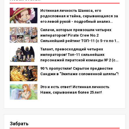
Истинная личность Шанкса, его
родословная и тайна, скрывающаяся за
его левой рукой - подробный анализ
последней главы!
Силачи, которые превзошли четырех
императоров! Pirate Crew No.2
Сильнейший рейтинг ТОП-11 (с 5-го по 1-
е место)
Талант, превосходящий четырех
императоров! Топ-11 сильнейших
персонажей пиратской команды № 2 (с
11-го по 6-е место)
90 % пропустили! Скрытое предвестие
Санджи в "Экипаже соломенной шляпы"!
Это и есть ответ! Истинная личность
Нами, скрываемая более 25 лет!
Забрать