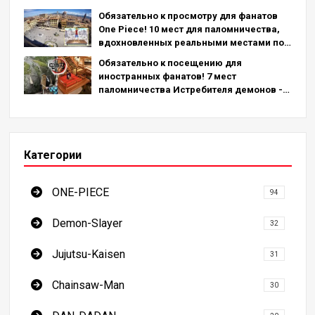
Обязательно к просмотру для фанатов
One Piece! 10 мест для паломничества,
вдохновленных реальными местами по
всему миру!
Обязательно к посещению для
иностранных фанатов! 7 мест
паломничества Истребителя демонов -
окончательное руководство по
посещению обязательных для
посещения мест в Японии
Категории
ONE-PIECE
94
Demon-Slayer
32
Jujutsu-Kaisen
31
Chainsaw-Man
30