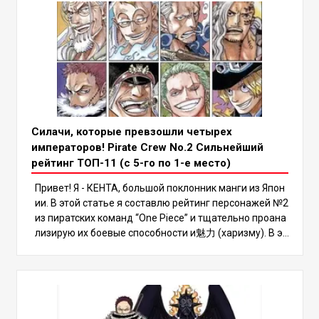
Силачи, которые превзошли четырех
императоров! Pirate Crew No.2 Сильнейший
рейтинг ТОП-11 (с 5-го по 1-е место)
Привет! Я - КЕНТА, большой поклонник манги из Япон
ии. В этой статье я составлю рейтинг персонажей №2
из пиратских команд “One Piece” и тщательно проана
лизирую их боевые способности и魅力 (харизму). В эт
ом рейтинге есть несколько сильных мира сего, кото
рые могут даже превзойти Четырех Императоров, по
этому обязательно дочитайте до конца, чтобы узнат
ь, кто же окажется на вершине! В мире “One Piece” ес
ть много сильных персонажей, но пиратские команд