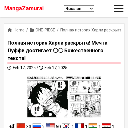
MangaZamurai
Home
/
ONE-PIECE
/
Полная история Харли раскрыта! 
Полная история Харли раскрыта! Мечта
Луффи достигает 〇〇 Божественного
текста!
Feb 17, 2025 /
Feb 17, 2025
33
2
50
1
1
1
1