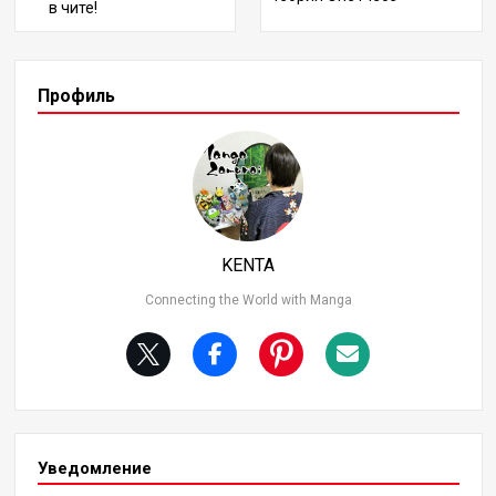
в чите!
и фигурами, как Четыре Императора и Семь Морских
Военачальников, и при этом демонстрируют особые
способности и стили боя. В этой статье я составлю ре
йтинг 11 сильнейших персонажей № 2 пиратских эки
Профиль
пажей и подробно расскажу об их боевых способност
ях и достижениях. Кто же займет место №1? Давайт
е узнаем! 2. 11 место: Killer (Kid Pirates) Киллер - боец
Kid Pirates, который служит важным спутником Юстас
а Кида. Оснащенный вращающимся косоподобным о
ружием на обеих руках, Киллер поражает своих враг
ов стремительными ударами и быстрыми движения
KENTA
ми. Во время эпизода “Страна Вано” он продемонстр
ировал свою огромную атакующую мощь, оставив ш
Connecting the World with Manga
рамы на Кайдо, но не смог нанести решающий удар,
из-за чего занял 11-е место в этом рейтинге.
Уведомление