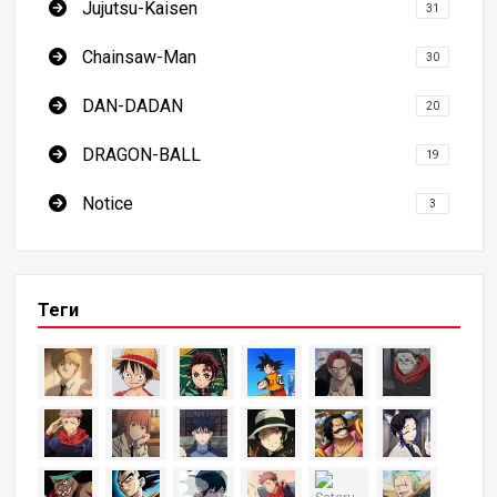
Jujutsu-Kaisen
31
Chainsaw-Man
30
DAN-DADAN
20
DRAGON-BALL
19
Notice
3
Теги