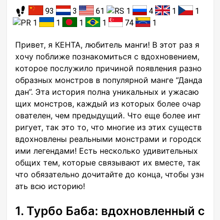
93
3
61
1
4
1
1
1
1
1
1
74
1
Привет, я КЕНТА, любитель манги! В этот раз я
хочу поближе познакомиться с вдохновением,
которое послужило причиной появления разно
образных монстров в популярной манге “Данда
дан”. Эта история полна уникальных и ужасаю
щих монстров, каждый из которых более очар
ователен, чем предыдущий. Что еще более инт
ригует, так это то, что многие из этих существ
вдохновлены реальными монстрами и городск
ими легендами! Есть несколько удивительных
общих тем, которые связывают их вместе, так
что обязательно дочитайте до конца, чтобы узн
ать всю историю!
1. Турбо Баба: вдохновленный с