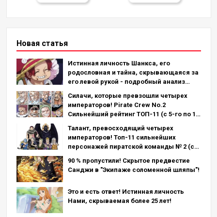
Новая статья
Истинная личность Шанкса, его
родословная и тайна, скрывающаяся за
его левой рукой - подробный анализ
последней главы!
Силачи, которые превзошли четырех
императоров! Pirate Crew No.2
Сильнейший рейтинг ТОП-11 (с 5-го по 1-
е место)
Талант, превосходящий четырех
императоров! Топ-11 сильнейших
персонажей пиратской команды № 2 (с
11-го по 6-е место)
90 % пропустили! Скрытое предвестие
Санджи в "Экипаже соломенной шляпы"!
Это и есть ответ! Истинная личность
Нами, скрываемая более 25 лет!