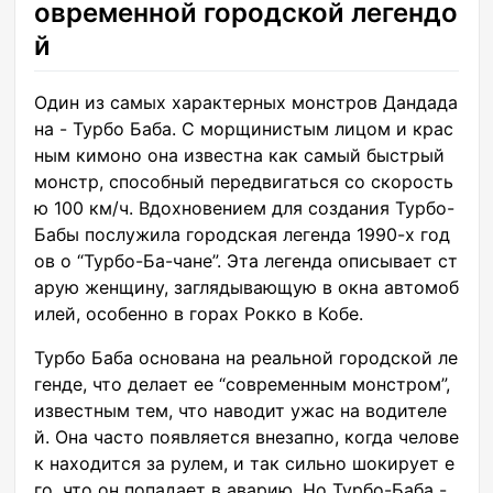
овременной городской легендо
й
Один из самых характерных монстров Дандада
на - Турбо Баба. С морщинистым лицом и крас
ным кимоно она известна как самый быстрый
монстр, способный передвигаться со скорость
ю 100 км/ч. Вдохновением для создания Турбо-
Бабы послужила городская легенда 1990-х год
ов о “Турбо-Ба-чане”. Эта легенда описывает ст
арую женщину, заглядывающую в окна автомоб
илей, особенно в горах Рокко в Кобе.
Турбо Баба основана на реальной городской ле
генде, что делает ее “современным монстром”,
известным тем, что наводит ужас на водителе
й. Она часто появляется внезапно, когда челове
к находится за рулем, и так сильно шокирует е
го, что он попадает в аварию. Но Турбо-Баба -