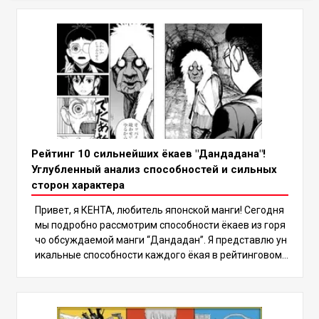
Рейтинг 10 сильнейших ёкаев "Дандадана"!
Углубленный анализ способностей и сильных
сторон характера
Привет, я КЕНТА, любитель японской манги! Сегодня
мы подробно рассмотрим способности ёкаев из горя
чо обсуждаемой манги “Дандадан”. Я представлю ун
икальные способности каждого ёкая в рейтинговом
формате и выясню, какой ёкай окажется самым силь
ным. Проверьте, на каком месте находится ваш люби
мый ёкай! Давайте радоваться и исследовать увлек
ательный мир ёкаев Дандадана вместе! Введение в