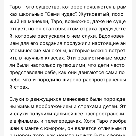
Таро - это существо, которое появляется в рам
ках школьных “Семи чудес”. Жутковатый, похо
жий на манекен, Таро, возможно, даже не суще
ствует, но он стал объектом страха среди дете
й, которые распускали о нем слухи. Вдохновен
ием для его создания послужили настоящие ан
атомические манекены, которые можно встрет
ить в научных классах. Эти реалистичные моде
ли были настолько пугающими, что дети часто
представляли себе, как они двигаются сами по
себе, что и породило широко распространенны
й страх.
Слухи о движущихся манекенах были порожде
ны живым воображением и страхами детей. Эт
и слухи получили дальнейшее распространени
е в фильмах и телепередачах. Хотя Таро изобра
жен в манге с юмором, он является отличным п
римером того, как монстр может быть сформи