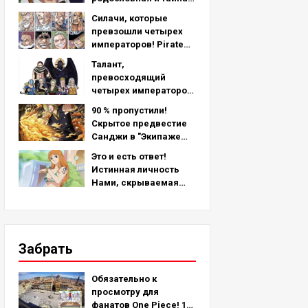
скрывающаяся за его
Силачи, которые
левой рукой -
превзошли четырех
подробный анализ
императоров! Pirate
последней главы!
Crew No.2 Сильнейший
Талант,
рейтинг ТОП-11 (с 5-го
превосходящий
по 1-е место)
четырех императоров!
Топ-11 сильнейших
90 % пропустили!
персонажей
Скрытое предвестие
пиратской команды №
Санджи в "Экипаже
2 (с 11-го по 6-е место)
соломенной шляпы"!
Это и есть ответ!
Истинная личность
Нами, скрываемая
более 25 лет!
Забрать
Обязательно к
просмотру для
фанатов One Piece! 10