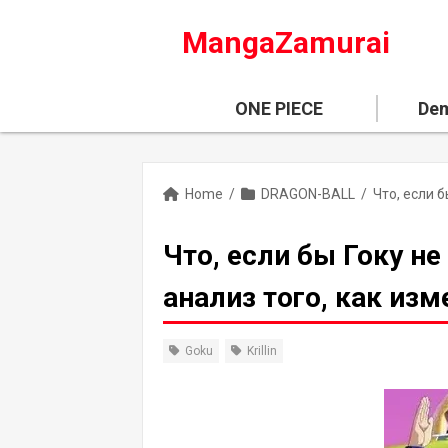
MangaZamurai
ONE PIECE
Dem
Home
/
DRAGON-BALL
/
Что, если бы Гоку н
анализ того, как изм
Goku
Krillin