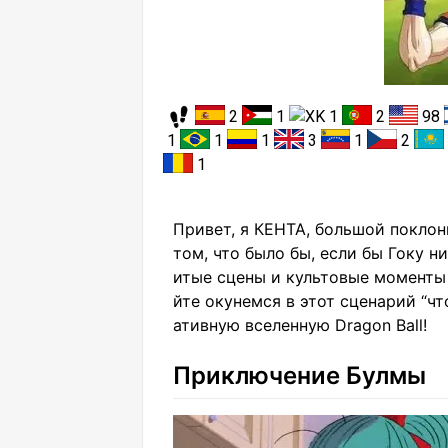
2
1
1
2
98
1
1
1
3
1
2
1
Привет, я КЕНТА, большой поклон
том, что было бы, если бы Гоку н
итые сцены и культовые моменты
йте окунемся в этот сценарий “чт
ативную вселенную Dragon Ball!
Приключение Булмы