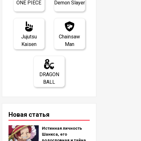
ONE PIECE
Demon Slayer
Jujutsu
Chainsaw
Kaisen
Man
DRAGON
BALL
Новая статья
Истинная личность
Шанкса, его
родословная и тайна,