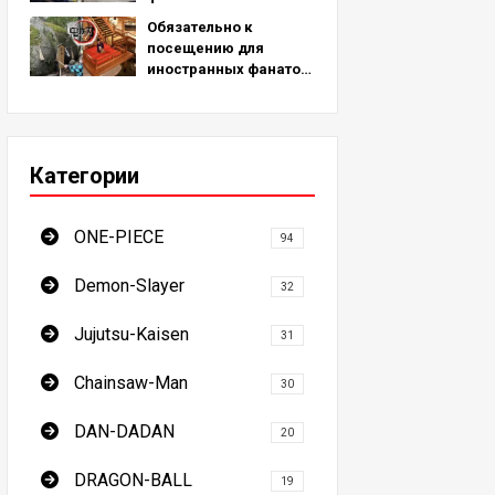
мест для
Обязательно к
паломничества,
посещению для
вдохновленных
иностранных фанатов!
реальными местами
7 мест паломничества
по всему миру!
Истребителя демонов
- окончательное
руководство по
Категории
посещению
обязательных для
посещения мест в
ONE-PIECE
Японии
94
Demon-Slayer
32
Jujutsu-Kaisen
31
Chainsaw-Man
30
DAN-DADAN
20
DRAGON-BALL
19