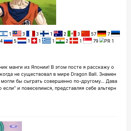
1
3
3
1
2
3
57
7
4
5
1
1
1
2
1
79
1
ник манги из Японии! В этом посте я расскажу о
икогда не существовал в мире Dragon Ball. Знамен
 могли бы сыграть совершенно по-другому… Дава
о если” и повеселимся, представляя себе альтерн