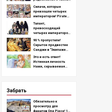
скрывающаяся за его
Силачи, которые
левой рукой -
превзошли четырех
подробный анализ
императоров! Pirate
последней главы!
Crew No.2 Сильнейший
Талант,
рейтинг ТОП-11 (с 5-го
превосходящий
по 1-е место)
четырех императоров!
Топ-11 сильнейших
90 % пропустили!
персонажей
Скрытое предвестие
пиратской команды №
Санджи в "Экипаже
2 (с 11-го по 6-е место)
соломенной шляпы"!
Это и есть ответ!
Истинная личность
Нами, скрываемая
более 25 лет!
Забрать
Обязательно к
просмотру для
фанатов One Piece! 10