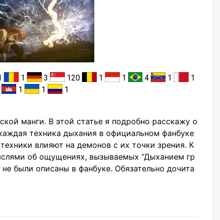
1
1
3
120
1
1
4
1
1
1
1
1
1
ской манги. В этой статье я подробно расскажу о
каждая техника дыхания в официальном фанбуке
 техники влияют на демонов с их точки зрения. К
ыслями об ощущениях, вызываемых “Дыханием гр
е не были описаны в фанбуке. Обязательно дочита