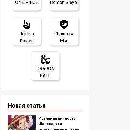
ONE PIECE
Demon Slayer
Jujutsu
Chainsaw
Kaisen
Man
DRAGON
BALL
Новая статья
Истинная личность
Шанкса, его
родословная и тайна,