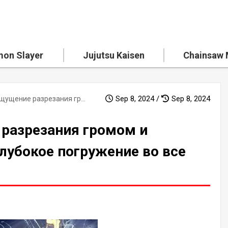
on Slayer
Jujutsu Kaisen
Chainsaw
Sep 8, 2024 /
Sep 8, 2024
Что такое ощущение разрезания громом и звериное дыхание? Глубокое погружение во все техники дыхания!
 разрезания громом и
лубокое погружение во все