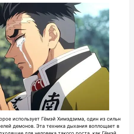
орое использует Гёмэй Химэдзима, один из сильн
елей демонов. Эта техника дыхания воплощает в
дходящие для человека такого роста, как Гёмэй.