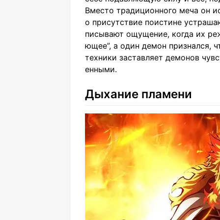
Вместо традиционного меча он ис
о присутствие поистине устраша
писывают ощущение, когда их ре
ющее”, а один демон признался, 
техники заставляет демонов чув
енными.
Дыхание пламени