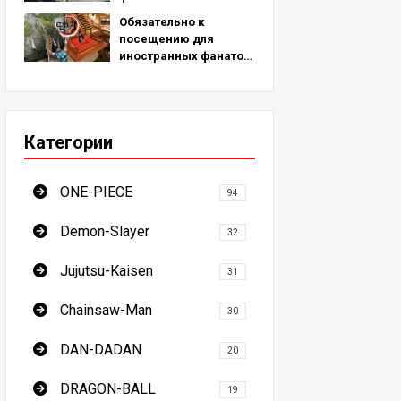
мест для
Обязательно к
паломничества,
посещению для
вдохновленных
иностранных фанатов!
реальными местами
7 мест паломничества
по всему миру!
Истребителя демонов
- окончательное
руководство по
Категории
посещению
обязательных для
посещения мест в
ONE-PIECE
Японии
94
Demon-Slayer
32
Jujutsu-Kaisen
31
Chainsaw-Man
30
DAN-DADAN
20
DRAGON-BALL
19