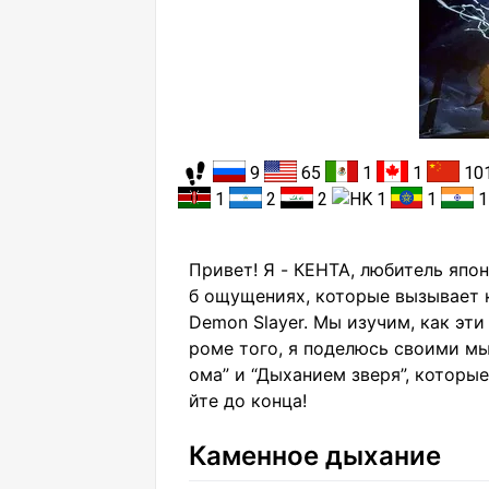
9
65
1
1
10
1
2
2
1
1
Привет! Я - КЕНТА, любитель япон
б ощущениях, которые вызывает 
Demon Slayer. Мы изучим, как эти
роме того, я поделюсь своими м
ома” и “Дыханием зверя”, которы
йте до конца!
Каменное дыхание