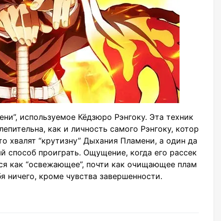
ни”, используемое Кёдзюро Рэнгоку. Эта техник
слепительна, как и личность самого Рэнгоку, котор
то хвалят “крутизну” Дыхания Пламени, а один да
ый способ проиграть. Ощущение, когда его рассек
ся как “освежающее”, почти как очищающее плам
бя ничего, кроме чувства завершенности.