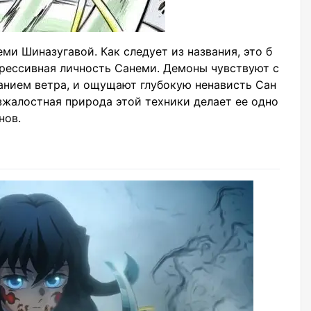
ми Шиназугавой. Как следует из названия, это б
агрессивная личность Санеми. Демоны чувствуют с
анием ветра, и ощущают глубокую ненависть Сан
зжалостная природа этой техники делает ее одно
нов.