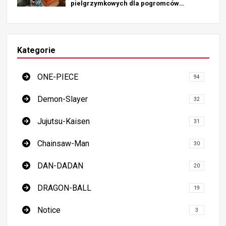
pielgrzymkowych dla pogromców
demonów - najlepszy przewodnik po
obowiązkowych miejscach w Japonii
Kategorie
ONE-PIECE
94
Demon-Slayer
32
Jujutsu-Kaisen
31
Chainsaw-Man
30
DAN-DADAN
20
DRAGON-BALL
19
Notice
3