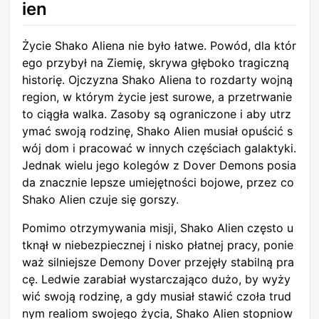
ien
Życie Shako Aliena nie było łatwe. Powód, dla któr
ego przybył na Ziemię, skrywa głęboko tragiczną
historię. Ojczyzna Shako Aliena to rozdarty wojną
region, w którym życie jest surowe, a przetrwanie
to ciągła walka. Zasoby są ograniczone i aby utrz
ymać swoją rodzinę, Shako Alien musiał opuścić s
wój dom i pracować w innych częściach galaktyki.
Jednak wielu jego kolegów z Dover Demons posia
da znacznie lepsze umiejętności bojowe, przez co
Shako Alien czuje się gorszy.
Pomimo otrzymywania misji, Shako Alien często u
tknął w niebezpiecznej i nisko płatnej pracy, ponie
waż silniejsze Demony Dover przejęły stabilną pra
cę. Ledwie zarabiał wystarczająco dużo, by wyży
wić swoją rodzinę, a gdy musiał stawić czoła trud
nym realiom swojego życia, Shako Alien stopniow