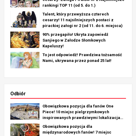
rankingi TOP 11 (od 5. do 1.)
Talent, który przewyższa czterech
cesarzy! 11 najsilniejszych postaci z
pirackiej załogi nr 2 (od 11. do 6. miejsca)
90% przegapiło! Ukryta zapowiedź
Sanjiego w Załodze Słomkowych
Kapeluszy!
To jest odpowiedź! Prawdziwa tożsamość
Nami, ukrywana przez ponad 25 lat!
Odbiór
Obowiązkowa pozycja dla fanów One
Piece! 10 miejsc pielgrzymkowych
inspirowanych prawdziwymi lokalizacjami
na całym świecie!
Obowiązkowa pozycja dla
międzynarodowych fanów! 7 miejsc