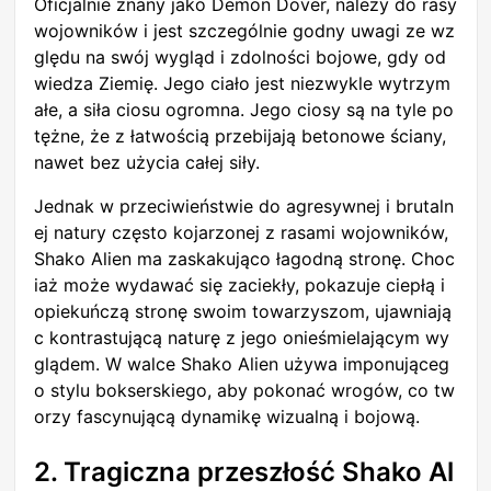
Oficjalnie znany jako Demon Dover, należy do rasy
wojowników i jest szczególnie godny uwagi ze wz
ględu na swój wygląd i zdolności bojowe, gdy od
wiedza Ziemię. Jego ciało jest niezwykle wytrzym
ałe, a siła ciosu ogromna. Jego ciosy są na tyle po
tężne, że z łatwością przebijają betonowe ściany,
nawet bez użycia całej siły.
Jednak w przeciwieństwie do agresywnej i brutaln
ej natury często kojarzonej z rasami wojowników,
Shako Alien ma zaskakująco łagodną stronę. Choc
iaż może wydawać się zaciekły, pokazuje ciepłą i
opiekuńczą stronę swoim towarzyszom, ujawniają
c kontrastującą naturę z jego onieśmielającym wy
glądem. W walce Shako Alien używa imponująceg
o stylu bokserskiego, aby pokonać wrogów, co tw
orzy fascynującą dynamikę wizualną i bojową.
2. Tragiczna przeszłość Shako Al