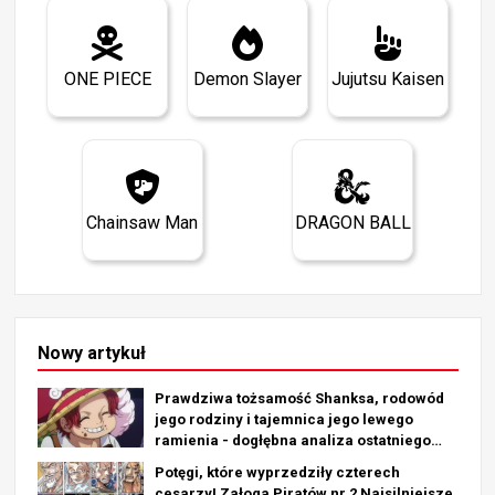
ONE PIECE
Demon Slayer
Jujutsu Kaisen
Chainsaw Man
DRAGON BALL
Nowy artykuł
Prawdziwa tożsamość Shanksa, rodowód
jego rodziny i tajemnica jego lewego
ramienia - dogłębna analiza ostatniego
rozdziału!
Potęgi, które wyprzedziły czterech
cesarzy! Załoga Piratów nr 2 Najsilniejsze