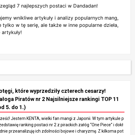
egląd 7 najlepszych postaci w Dandadan!
jemy wnikliwe artykuły i analizy popularnych mang,
tylko w tę serię, ale także w inne popularne dzieła,
 artykuły!
otęgi, które wyprzedziły czterech cesarzy!
ałoga Piratów nr 2 Najsilniejsze rankingi TOP 11
od 5. do 1.)
ześć! Jestem KENTA, wielki fan mangi z Japonii. W tym artykule p
zedstawię ranking postaci nr 2 z pirackich załóg “One Piece” i dokł
dnie przeanalizuję ich zdolności bojowe i charyzmę. Z kilkoma pot