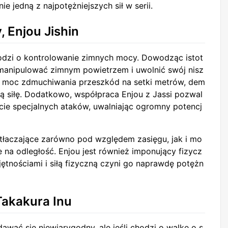
e jedną z najpotężniejszych sił w serii.
 Enjou Jishin
chodzi o kontrolowanie zimnych mocy. Dowodząc istot
 manipulować zimnym powietrzem i uwolnić swój nisz
ma moc zdmuchiwania przeszkód na setki metrów, dem
ką siłę. Dodatkowo, współpraca Enjou z Jassi pozwal
życie specjalnych ataków, uwalniając ogromny potencj
ytłaczające zarówno pod względem zasięgu, jak i mo
e na odległość. Enjou jest również imponujący fizycz
ętnościami i siłą fizyczną czyni go naprawdę potężn
Takakura Inu
ać się niewiarygodny, ale jeśli chodzi o walkę o s