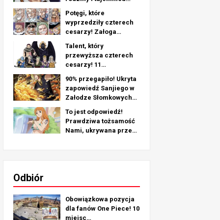
jego lewego ramienia -
Potęgi, które
dogłębna analiza
wyprzedziły czterech
ostatniego rozdziału!
cesarzy! Załoga
Piratów nr 2
Talent, który
Najsilniejsze rankingi
przewyższa czterech
TOP 11 (od 5. do 1.)
cesarzy! 11
najsilniejszych postaci
90% przegapiło! Ukryta
z pirackiej załogi nr 2
zapowiedź Sanjiego w
(od 11. do 6. miejsca)
Załodze Słomkowych
Kapeluszy!
To jest odpowiedź!
Prawdziwa tożsamość
Nami, ukrywana przez
ponad 25 lat!
Odbiór
Obowiązkowa pozycja
dla fanów One Piece! 10
miejsc