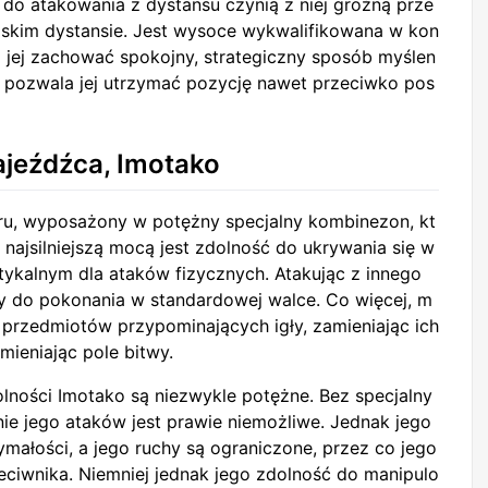
 do atakowania z dystansu czynią z niej groźną prze
iskim dystansie. Jest wysoce wykwalifikowana w kon
 jej zachować spokojny, strategiczny sposób myślen
na pozwala jej utrzymać pozycję nawet przeciwko pos
jeźdźca, Imotako
ru, wyposażony w potężny specjalny kombinezon, kt
najsilniejszą mocą jest zdolność do ukrywania się w
tykalnym dla ataków fizycznych. Atakując z innego
wy do pokonania w standardowej walce. Co więcej, m
przedmiotów przypominających igły, zamieniając ich
mieniając pole bitwy.
ności Imotako są niezwykle potężne. Bez specjalny
e jego ataków jest prawie niemożliwe. Jednak jego
ałości, a jego ruchy są ograniczone, przez co jego
zeciwnika. Niemniej jednak jego zdolność do manipulo