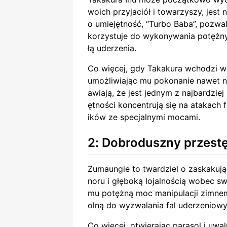
woich przyjaciół i towarzyszy, jest
o umiejętność, “Turbo Baba”, pozwa
korzystuje do wykonywania potężny
łą uderzenia.
Co więcej, gdy Takakura wchodzi w 
umożliwiając mu pokonanie nawet na
awiają, że jest jednym z najbardzie
ętności koncentrują się na atakach
ików ze specjalnymi mocami.
2: Dobroduszny przest
Zumaungie to twardziel o zaskakuj
noru i głęboką lojalnością wobec sw
mu potężną moc manipulacji zimne
olną do wyzwalania fal uderzeniowy
Co więcej, otwierając parasol i uw