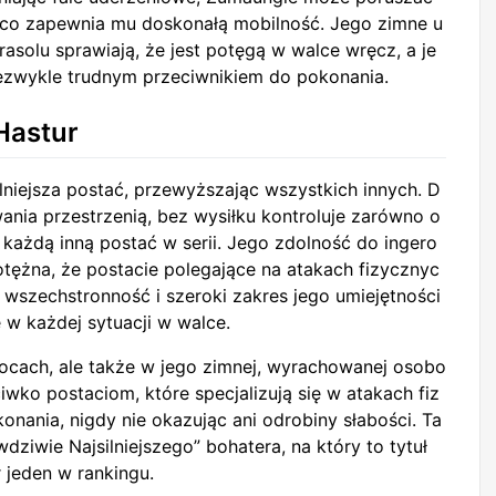
, co zapewnia mu doskonałą mobilność. Jego zimne u
arasolu sprawiają, że jest potęgą w walce wręcz, a je
iezwykle trudnym przeciwnikiem do pokonania.
 Hastur
ilniejsza postać, przewyższając wszystkich innych. D
ania przestrzenią, bez wysiłku kontroluje zarówno o
c każdą inną postać w serii. Jego zdolność do ingero
otężna, że postacie polegające na atakach fizycznyc
 wszechstronność i szeroki zakres jego umiejętności
 w każdej sytuacji w walce.
 mocach, ale także w jego zimnej, wyrachowanej osobo
iwko postaciom, które specjalizują się w atakach fiz
konania, nigdy nie okazując ani odrobiny słabości. Ta
dziwie Najsilniejszego” bohatera, na który to tytuł
 jeden w rankingu.