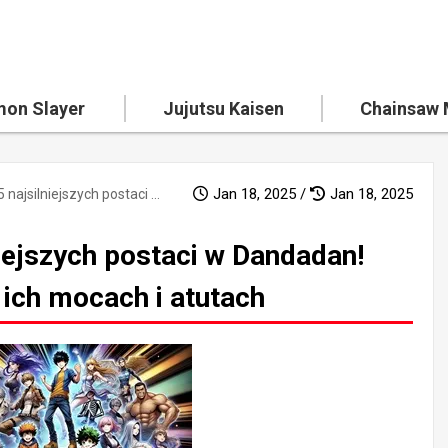
on Slayer
Jujutsu Kaisen
Chainsaw
Jan 18, 2025 /
Jan 18, 2025
Wyjaśnienie 15 najsilniejszych postaci w Dandadan! Głębokie zanurzenie w ich mocach i atutach
niejszych postaci w Dandadan!
 ich mocach i atutach