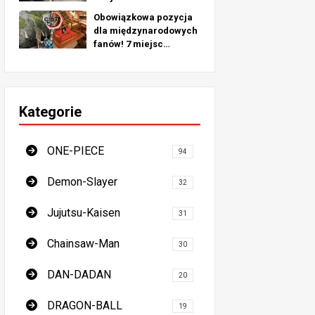
pielgrzymkowych
Obowiązkowa pozycja
inspirowanych
dla międzynarodowych
prawdziwymi
fanów! 7 miejsc
lokalizacjami na całym
pielgrzymkowych dla
świecie!
pogromców demonów -
najlepszy przewodnik
po obowiązkowych
Kategorie
miejscach w Japonii
ONE-PIECE
94
Demon-Slayer
32
Jujutsu-Kaisen
31
Chainsaw-Man
30
DAN-DADAN
20
DRAGON-BALL
19