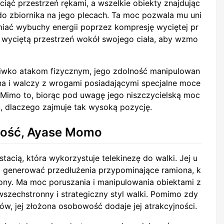
zeciąć przestrzeń rękami, a wszelkie obiekty znajdując
 do zbiornika na jego plecach. Ta moc pozwala mu uni
iać wybuchy energii poprzez kompresję wyciętej pr
wyciętą przestrzeń wokół swojego ciała, aby wzmo
eciwko atakom fizycznym, jego zdolność manipulowan
ana i walczy z wrogami posiadającymi specjalne moce
. Mimo to, biorąc pod uwagę jego niszczycielską moc
, dlaczego zajmuje tak wysoką pozycję.
kność, Ayase Momo
tacią, która wykorzystuje telekinezę do walki. Jej u
ej generować przedłużenia przypominające ramiona, k
ony. Ma moc poruszania i manipulowania obiektami z
 wszechstronny i strategiczny styl walki. Pomimo zdy
, jej złożona osobowość dodaje jej atrakcyjności.