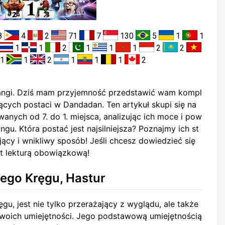
8
4
2
71
7
130
5
1
1
1
1
2
1
1
1
2
2
1
1
2
1
1
1
2
mangi. Dziś mam przyjemność przedstawić wam kompl
ących postaci w Dandadan. Ten artykuł skupi się na
wanych od 7. do 1. miejsca, analizując ich moce i pow
ingu. Która postać jest najsilniejsza? Poznajmy ich st
jący i wnikliwy sposób! Jeśli chcesz dowiedzieć się
st lekturą obowiązkową!
ego Kręgu, Hastur
u, jest nie tylko przerażający z wyglądu, ale także
woich umiejętności. Jego podstawową umiejętnością