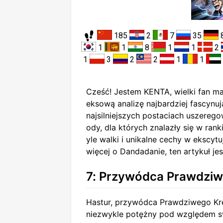
185
2
7
35
1
1
8
1
1
2
1
3
2
2
1
1
Cześć! Jestem KENTA, wielki fan 
eksową analizę najbardziej fascynuj
najsilniejszych postaciach uszerego
ody, dla których znalazły się w rank
yle walki i unikalne cechy w ekscytu
więcej o Dandadanie, ten artykuł je
7: Przywódca Prawdziw
Hastur, przywódca Prawdziwego Kręg
niezwykle potężny pod względem s