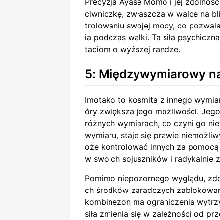
Precyzja Ayase Momo i jej zdolność
ciwniczkę, zwłaszcza w walce na bl
trolowaniu swojej mocy, co pozwala
ia podczas walki. Ta siła psychicz
taciom o wyższej randze.
5: Międzywymiarowy na
Imotako to kosmita z innego wymia
óry zwiększa jego możliwości. Jego 
różnych wymiarach, co czyni go nie
wymiaru, staje się prawie niemożli
oże kontrolować innych za pomocą 
w swoich sojuszników i radykalnie z
Pomimo niepozornego wyglądu, zdol
ch środków zaradczych zablokowani
kombinezon ma ograniczenia wytrzym
siła zmienia się w zależności od pr