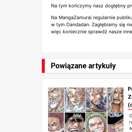
Na tym kończymy nasz dogłębny prz
Na MangaZamurai regularnie publiku
w tym Dandadan. Zagłębiamy się nie 
więc koniecznie sprawdź nasze inne
Powiązane artykuły
P
Z
(
C
r
a