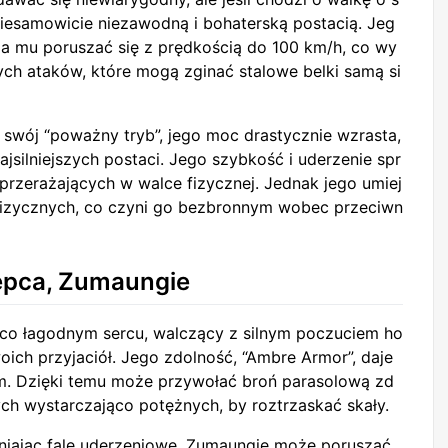
 niesamowicie niezawodną i bohaterską postacią. Jeg
la mu poruszać się z prędkością do 100 km/h, co wy
ch ataków, które mogą zginać stalowe belki samą si
swój “poważny tryb”, jego moc drastycznie wzrasta,
jsilniejszych postaci. Jego szybkość i uderzenie spr
j przerażających w walce fizycznej. Jednak jego umiej
 fizycznych, co czyni go bezbronnym wobec przeciwn
ępca, Zumaungie
ąco łagodnym sercu, walczący z silnym poczuciem ho
oich przyjaciół. Jego zdolność, “Ambre Armor”, daje
m. Dzięki temu może przywołać broń parasolową zd
ch wystarczająco potężnych, by roztrzaskać skały.
alniając fale uderzeniowe, Zumaungie może poruszać