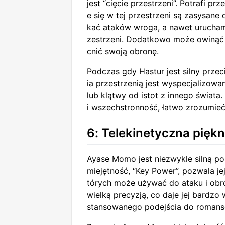
jest “cięcie przestrzeni”. Potrafi pr
e się w tej przestrzeni są zasysane
kać ataków wroga, a nawet urucham
zestrzeni. Dodatkowo może owinąć 
cnić swoją obronę.
Podczas gdy Hastur jest silny prz
ia przestrzenią jest wyspecjalizow
lub klątwy od istot z innego świata
i wszechstronność, łatwo zrozumieć
6: Telekinetyczna pię
Ayase Momo jest niezwykle silną pos
miejętność, “Key Power”, pozwala j
tórych może używać do ataku i obr
wielką precyzją, co daje jej bardzo
stansowanego podejścia do romansów