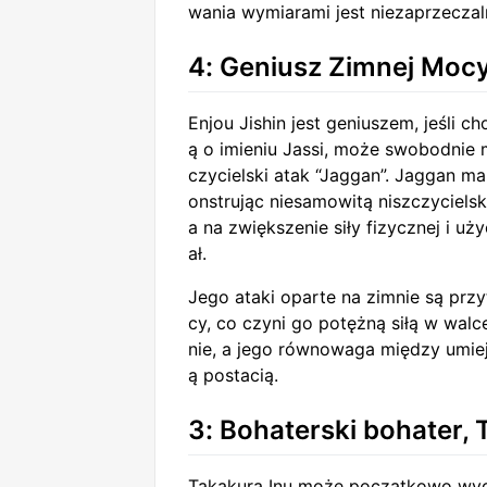
wania wymiarami jest niezaprzeczalni
4: Geniusz Zimnej Mocy,
Enjou Jishin jest geniuszem, jeśli 
ą o imieniu Jassi, może swobodnie
czycielski atak “Jaggan”. Jaggan 
onstrując niesamowitą niszczyciels
a na zwiększenie siły fizycznej i u
ał.
Jego ataki oparte na zimnie są prz
cy, co czyni go potężną siłą w walc
nie, a jego równowaga między umiej
ą postacią.
3: Bohaterski bohater, 
Takakura Inu może początkowo wydaw