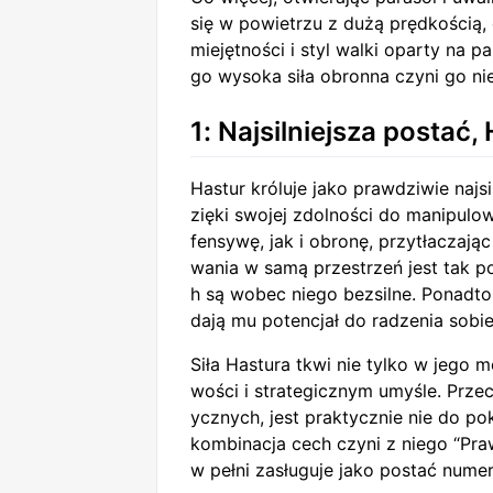
się w powietrzu z dużą prędkością
miejętności i styl walki oparty na p
go wysoka siła obronna czyni go n
1: Najsilniejsza postać,
Hastur króluje jako prawdziwie najs
zięki swojej zdolności do manipulow
fensywę, jak i obronę, przytłaczają
wania w samą przestrzeń jest tak p
h są wobec niego bezsilne. Ponadto
dają mu potencjał do radzenia sobie
Siła Hastura tkwi nie tylko w jego
wości i strategicznym umyśle. Przec
ycznych, jest praktycznie nie do po
kombinacja cech czyni z niego “Praw
w pełni zasługuje jako postać numer