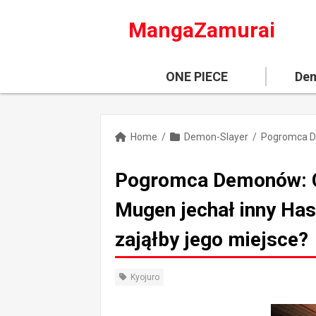
MangaZamurai
ONE PIECE
Dem
Home
/
Demon-Slayer
/
Pogromca Demonów: Co
Mugen jechał inny Has
zająłby jego miejsce?
Kyojuro