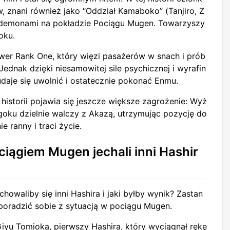
nani również jako “Oddział Kamaboko” (Tanjiro, Z
 z demonami na pokładzie Pociągu Mugen. Towarzyszy
oku.
wer Rank One, który więzi pasażerów w snach i prób
Jednak dzięki niesamowitej sile psychicznej i wyrafin
daje się uwolnić i ostatecznie pokonać Enmu.
storii pojawia się jeszcze większe zagrożenie: Wyż
goku dzielnie walczy z Akazą, utrzymując pozycję do
e ranny i traci życie.
ciągiem Mugen jechali inni Hashir
howaliby się inni Hashira i jaki byłby wynik? Zastan
poradzić sobie z sytuacją w pociągu Mugen.
iyu Tomioka, pierwszy Hashira, który wyciągnął rękę