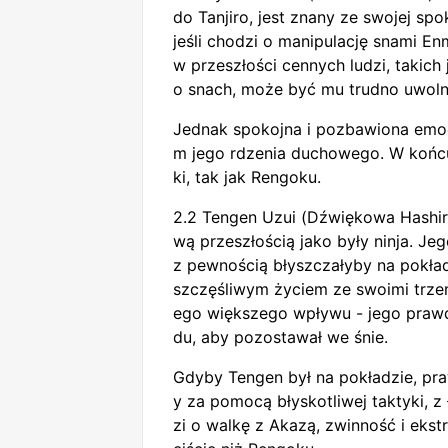
do Tanjiro, jest znany ze swojej sp
jeśli chodzi o manipulację snami E
w przeszłości cennych ludzi, takich 
o snach, może być mu trudno uwolnić
Jednak spokojna i pozbawiona emoc
m jego rdzenia duchowego. W końcu
ki, tak jak Rengoku.
2.2 Tengen Uzui (Dźwiękowa Hashir
wą przeszłością jako były ninja. J
z pewnością błyszczałyby na pokład
szczęśliwym życiem ze swoimi trze
ego większego wpływu - jego prawdz
du, aby pozostawał we śnie.
Gdyby Tengen był na pokładzie, pr
y za pomocą błyskotliwej taktyki, 
zi o walkę z Akazą, zwinność i eks