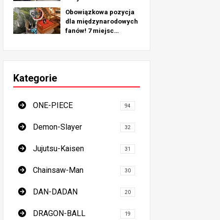
pielgrzymkowych
Obowiązkowa pozycja
inspirowanych
dla międzynarodowych
prawdziwymi
fanów! 7 miejsc
lokalizacjami na całym
pielgrzymkowych dla
świecie!
pogromców demonów -
najlepszy przewodnik
po obowiązkowych
Kategorie
miejscach w Japonii
ONE-PIECE
94
Demon-Slayer
32
Jujutsu-Kaisen
31
Chainsaw-Man
30
DAN-DADAN
20
DRAGON-BALL
19