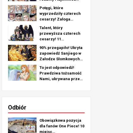
jego lewego ramienia -
Potęgi, które
dogłębna analiza
wyprzedziły czterech
ostatniego rozdziału!
cesarzy! Załoga
Piratów nr 2
Talent, który
Najsilniejsze rankingi
przewyższa czterech
TOP 11 (od 5. do 1.)
cesarzy! 11
najsilniejszych postaci
90% przegapiło! Ukryta
z pirackiej załogi nr 2
zapowiedź Sanjiego w
(od 11. do 6. miejsca)
Załodze Słomkowych
Kapeluszy!
To jest odpowiedź!
Prawdziwa tożsamość
Nami, ukrywana przez
ponad 25 lat!
Odbiór
Obowiązkowa pozycja
dla fanów One Piece! 10
miejsc