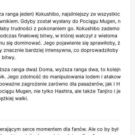
 ranga jeden) Kokushibo, najsilniejszy ze wszystkic
nikiem. Gdyby został wysłany do Pociągu Mugen, n
łaby trudności z pokonaniem go. Kokushibo zademo
podczas finałowej bitwy, w której walczył z wieloma
mu się dominować. Jego pojawienie się sprawiłoby, ż
y znacznie bardziej intensywna, co doprowadziłoby
 bitwy.
ższa ranga dwa) Doma, wyższa ranga dwa, to kolejn
nik. Jego zdolność do manipulowania lodem i atakow
poważne zagrożenie zarówno dla pasażerów, jak i H
iągu Mugen, nie tylko Hashira, ale także Tanjiro i je
ężkiej walki.
ierającym serce momentem dla fanów. Ale co by był