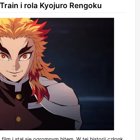
Train i rola Kyojuro Rengoku
ilm i stał się ogromnym hitem. W tej historii członk