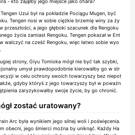
ra - kto zająłby jego miejsce jako ofiara?
 Tengen Uzui był na pokładzie Pociągu Mugen, być
ku. Tengen nosi w sobie ciężkie brzemię winy za ży
ć w przeszłości, a jego głęboki szacunek dla Rengoku
asnego życia zamiast Rengoku. Tengen pokazał w Ent
otów walczyć na cześć Rengoku, więc łatwo sobie wyo
.
giej strony, Giyu Tomioka mógł nie być tak szybki,
acjonalny umysł prawdopodobnie kierowałby go w str
ecyzji w celu ochrony swoich towarzyszy bez niepot
nakże, gdyby któryś z jego towarzyszy był w poważn
tpienia zaryzykowałby swoje życie, by go chronić.
ógł zostać uratowany?
n Arc była wynikiem jego silnej woli i poświęcenia.
tam obecni, jego śmierci można by uniknąć. Każdy Ha