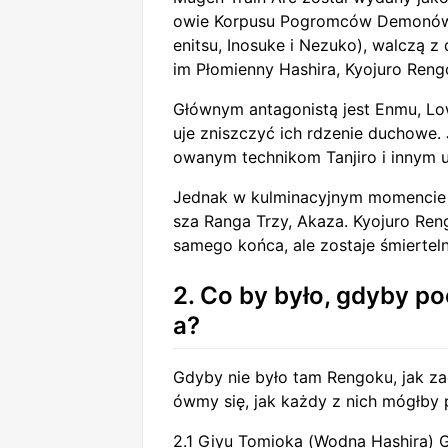
owie Korpusu Pogromców Demonów, z
enitsu, Inosuke i Nezuko), walczą
im Płomienny Hashira, Kyojuro Reng
Głównym antagonistą jest Enmu, Lo
uje zniszczyć ich rdzenie duchowe. 
owanym technikom Tanjiro i innym u
Jednak w kulminacyjnym momencie hi
sza Ranga Trzy, Akaza. Kyojuro Ren
samego końca, ale zostaje śmiertelni
2. Co by było, gdyby po
a?
Gdyby nie było tam Rengoku, jak zac
ówmy się, jak każdy z nich mógłby 
2.1 Giyu Tomioka (Wodna Hashira) G