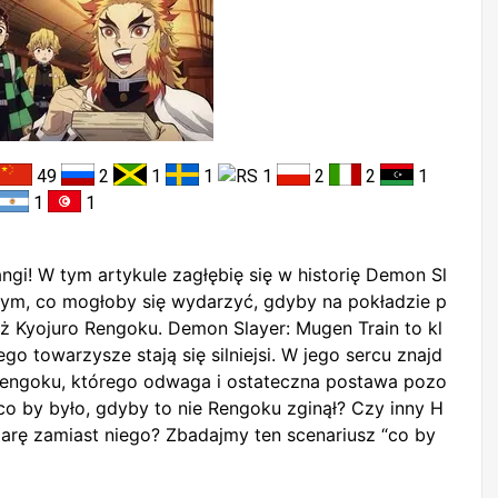
49
2
1
1
1
2
2
1
1
1
ngi! W tym artykule zagłębię się w historię Demon Sl
a tym, co mogłoby się wydarzyć, gdyby na pokładzie p
iż Kyojuro Rengoku. Demon Slayer: Mugen Train to kl
go towarzysze stają się silniejsi. W jego sercu znajd
 Rengoku, którego odwaga i ostateczna postawa pozo
co by było, gdyby to nie Rengoku zginął? Czy inny H
iarę zamiast niego? Zbadajmy ten scenariusz “co by