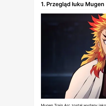
1. Przegląd łuku Mugen 
Mugen Train Arc został wydany jako f