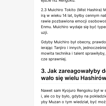
ejście niż Rengoku.
2.3 Muichiro Tokito (Mist Hashira) 
irą w wieku 14 lat, byłby cennym n
rawie pozbawiona emocji osobowoś
Enmu. Muichiro wydaje się być type
uzji.
Gdyby Muichiro był obecny, prawdo
ierając Tanjiro i innych, jednocześn
mowita technika i talent sprawiłyby
cze sprawniej.
3. Jak zareagowałyby d
wało się wielu Hashiró
Nawet sam Kyojuro Rengoku był w s
i, ale co by było, gdyby na pokład
yby Muzan o tym wiedział, być może 