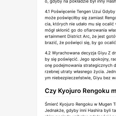
o, gdyby na pokładzie był inny Hashi
4.1 Poświęcenie Tengen Uzui Gdyby
może poświęciłby się zamiast Rengo
cia, których nie udało mu się ocali
mógł skłonić go do ofiarowania wł
ertainment District Arc, że jest g
brazić, że poświęci się, by go ocalić
4.2 Wyrachowana decyzja Giyu Z dru
by się poświęcić. Jego spokojny, r
onę podejmowania strategicznych d
rzebnej utraty własnego życia. Jed
ym niebezpieczeństwie, Giyu bez wą
Czy Kyojuro Rengoku m
Śmierć Kyojuro Rengoku w Mugen Trai
Jednakże, gdyby inni Hashira byli 