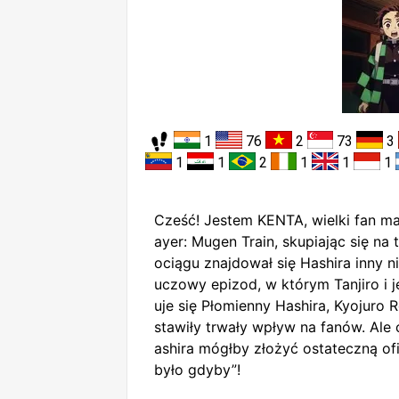
1
76
2
73
3
1
1
2
1
1
1
Cześć! Jestem KENTA, wielki fan ma
ayer: Mugen Train, skupiając się n
ociągu znajdował się Hashira inny n
uczowy epizod, w którym Tanjiro i je
uje się Płomienny Hashira, Kyojuro
stawiły trwały wpływ na fanów. Ale 
ashira mógłby złożyć ostateczną of
było gdyby”!