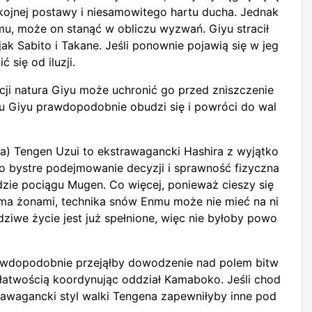
okojnej postawy i niesamowitego hartu ducha. Jednak
nmu, może on stanąć w obliczu wyzwań. Giyu stracił
jak Sabito i Takane. Jeśli ponownie pojawią się w jeg
 się od iluzji.
ji natura Giyu może uchronić go przed zniszczenie
 Giyu prawdopodobnie obudzi się i powróci do wal
a) Tengen Uzui to ekstrawagancki Hashira z wyjątko
ego bystre podejmowanie decyzji i sprawność fizyczna
zie pociągu Mugen. Co więcej, ponieważ cieszy się
ma żonami, technika snów Enmu może nie mieć na ni
iwe życie jest już spełnione, więc nie byłoby powo
awdopodobnie przejąłby dowodzenie nad polem bitw
z łatwością koordynując oddział Kamaboko. Jeśli chod
trawagancki styl walki Tengena zapewniłyby inne pod