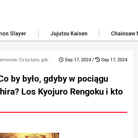
on Slayer
Jujutsu Kaisen
Chainsaw
Sep 17, 2024 /
Sep 17, 2024
Pogromca Demonów: Co by było, gdyby w pociągu Mugen jechał inny Hashira? Los Kyojuro Rengoku i kto zająłby jego miejsce?
 by było, gdyby w pociągu
hira? Los Kyojuro Rengoku i kto