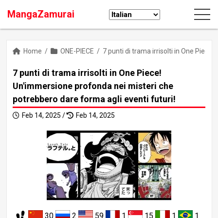
MangaZamurai
Home
/
ONE-PIECE
/
7 punti di trama irrisolti in One Piec
7 punti di trama irrisolti in One Piece!
Un'immersione profonda nei misteri che
potrebbero dare forma agli eventi futuri!
Feb 14, 2025 /
Feb 14, 2025
30
2
59
1
15
1
1