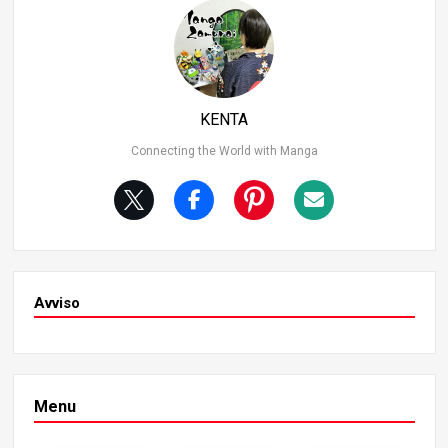
2. 11° posto: Killer (Kid Pirates) Killer è un combattente d
ei Kid Pirates e funge da importante compagno di Eusta
ss Kid. Dotato di armi rotanti simili a falci su entrambe le
braccia, Killer travolge i suoi nemici con rapidi fendenti e
movimenti veloci.
KENTA
Connecting the World with Manga
Avviso
Menu