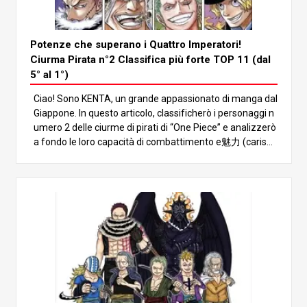
Potenze che superano i Quattro Imperatori!
Ciurma Pirata n°2 Classifica più forte TOP 11 (dal
5° al 1°)
Ciao! Sono KENTA, un grande appassionato di manga dal
Giappone. In questo articolo, classificherò i personaggi n
umero 2 delle ciurme di pirati di “One Piece” e analizzerò
a fondo le loro capacità di combattimento e魅力 (carism
a). Con diversi potenti che potrebbero addirittura supera
re i Quattro Imperatori, assicuratevi di leggere fino alla fi
ne per vedere chi ne uscirà vincitore! Nel mondo di “One
Piece” ci sono molti personaggi potenti, ma i No.2 delle ci
urme di pirati si distinguono soprattutto per le loro imme
nse capacità di combattimento. Questi personaggi spes
so eguagliano la forza del loro capitano, che di solito è tr
a le figure più forti come i Quattro Imperatori o i Sette Si
gnori della Guerra del Mare, svolgendo un ruolo fondame
ntale nell’avanzamento della storia. In questo articolo, fa
remo un’immersione profonda nei personaggi No.2 più f