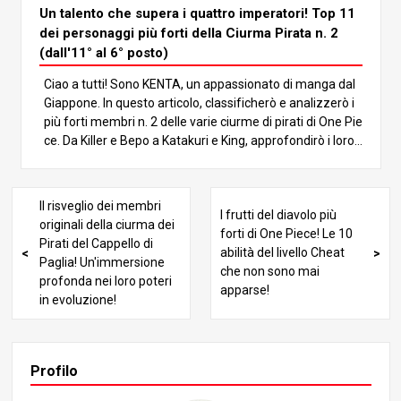
orti e classificheremo i TOP 11. Analizziamo lo stile di co
Un talento che supera i quattro imperatori! Top 11
mbattimento e le caratteristiche di ciascuno per determi
dei personaggi più forti della Ciurma Pirata n. 2
nare chi è il più forte! Iniziamo con le classifiche! Non vorr
(dall'11° al 6° posto)
ete perdervi questo momento! 5° posto: Sabo Sabo, il nu
Ciao a tutti! Sono KENTA, un appassionato di manga dal
mero 2 dell’Esercito Rivoluzionario, è conosciuto come il
Giappone. In questo articolo, classificherò e analizzerò i
fratello giurato di Luffy e Ace. La sua forza risiede nel su
più forti membri n. 2 delle varie ciurme di pirati di One Pie
o stile di combattimento a tutto tondo, che utilizza le arti
ce. Da Killer e Bepo a Katakuri e King, approfondirò i loro
marziali, l’Armament Haki e i poteri del Mera Mera no Mi
punti di forza unici e il motivo per cui hanno il potenziale
(Frutto della fiamma), un frutto del diavolo di tipo Logia.
per superare i Quattro Imperatori. Continuate a leggere
per riscoprire il fascino di questi personaggi! 1. Introduzio
Il risveglio dei membri
I frutti del diavolo più
ne: Il fascino dei personaggi della Ciurma Pirata n. 2 One
originali della ciurma dei
forti di One Piece! Le 10
Piece presenta una varietà di personaggi potenti, ma i m
Pirati del Cappello di
abilità del livello Cheat
embri No. 2 delle ciurme pirata occupano un posto speci
Paglia! Un'immersione
che non sono mai
ale. Questi personaggi possiedono una forza pari a quell
profonda nei loro poteri
apparse!
a di figure come i Quattro Imperatori e i Sette Signori dell
in evoluzione!
a Guerra del Mare, e allo stesso tempo mostrano abilità
e stili di combattimento distintivi. In questo articolo, class
ificherò gli 11 personaggi n. 2 più forti delle ciurme pirata
e approfondirò le loro abilità di combattimento e i loro su
Profilo
ccessi. Chi si aggiudicherà il primo posto? Scopriamolo!