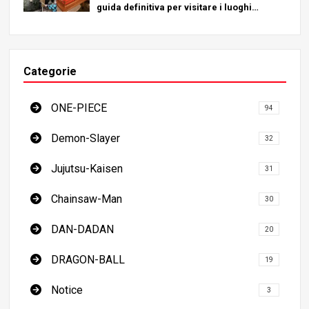
guida definitiva per visitare i luoghi
imperdibili del Giappone
Categorie
ONE-PIECE
94
Demon-Slayer
32
Jujutsu-Kaisen
31
Chainsaw-Man
30
DAN-DADAN
20
DRAGON-BALL
19
Notice
3