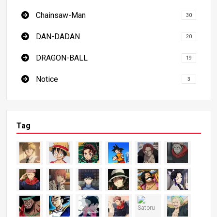
Chainsaw-Man
30
DAN-DADAN
20
DRAGON-BALL
19
Notice
3
Tag