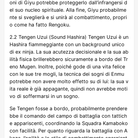
oni di Giyu potrebbe proteggerlo dall’infrangersi d
el suo nucleo spirituale. Alla fine, Giyu probabilme
nte si sveglierà e si unirà al combattimento, propri
o come ha fatto Rengoku.
2.2 Tengen Uzui (Sound Hashira) Tengen Uzui è un
Hashira fiammeggiante con un background unico
di ex ninja. La sua acutezza decisionale e la sua ab
ilità fisica brillerebbero sicuramente a bordo del Tr
eno Mugen. Inoltre, poiché gode di una vita felice
con le sue tre mogli, la tecnica dei sogni di Enmu
potrebbe non avere molto effetto su di lui: la sua v
ita reale è già appagante, quindi non avrebbe moti
vo di soffermarsi in un sogno.
Se Tengen fosse a bordo, probabilmente prendere
bbe il comando del campo di battaglia con tattich
e appariscenti, coordinando la Squadra Kamaboko
con facilità. Per quanto riguarda la battaglia con A
kaza, l’agilità e lo stile di combattimento sgargiant