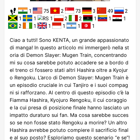
1
75
2
73
3
49
2
1
1
1
2
2
1
1
1
2
1
1
1
1
1
Ciao a tutti! Sono KENTA, un grande appassionato
di manga! In questo articolo mi immergerò nella st
oria di Demon Slayer: Mugen Train, concentrando
mi su cosa sarebbe potuto accadere se a bordo d
el treno ci fossero stati altri Hashira oltre a Kyojur
o Rengoku. L’arco di Demon Slayer: Mugen Train è
un episodio cruciale in cui Tanjiro e i suoi compag
ni si rafforzano. Al centro di questo episodio c’è la
Fiamma Hashira, Kyojuro Rengoku, il cui coraggio
e la cui presa di posizione finale hanno lasciato un
impatto duraturo sui fan. Ma cosa sarebbe succes
so se non fosse stato Rengoku a morire? Un altro
Hashira avrebbe potuto compiere il sacrificio final
e al suo posto? Esploriamo questo scenario “e se”!