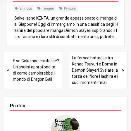
Shinobu
Tengen
Kyojuro
Salve, sono KENTA, un grande appassionato di manga d
al Giappone! Oggi ci immergiamo in una classifica degli H
ashira del popolare manga Demon Slayer. Esplorando il l
oro fascino e i loro stili di combattimento unici, potrete a
pprezzare la serie da una nuova prospettiva! Intraprendi
amo insieme questa emozionante avventura! 9° posto:
Shinobu Kocho Shinobu Kocho è una donna minuta che r
La feroce battaglia tra
E se Goku non esistesse?
icopre il ruolo di Insect Hashira. Sebbene sia più piccola di
Kanao Tsuyuri e Doma in
Un'analisi approfondita
statura rispetto agli altri Hashira, compensa con i suoi m
Demon Slayer! Svelare la
di come cambierebbe il
ovimenti rapidi e le sue tecniche di veleno uniche. Nell’ar
forza del fiore Hashira e i
mondo di Dragon Ball
co del Monte Natagumo, dimostra la sua forza sconfigg
suoi momenti finali
endo il demone della Luna Inferiore, Rui. Il suo veleno è s
peciale e può colpire i demoni, ma ha un’efficacia limitat
a contro le Lune superiori. In particolare, non ha funziona
to contro il demone della Luna Superiore Due, Doma. Se
Profilo
bbene il suo veleno sia incredibilmente potente, per sferr
are un colpo mortale deve prima infliggere una ferita al
l’avversario, il che solleva dubbi sulla sua efficacia contro
altri Hashira. 8° posto: Tengen Uzui Tengen Uzui, l’Hashir