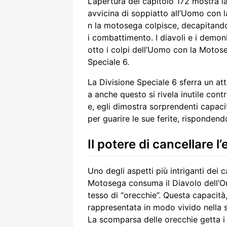
L’apertura del capitolo 172 mostra l
avvicina di soppiatto all’Uomo con 
n la motosega colpisce, decapitando
i combattimento. I diavoli e i demon
otto i colpi dell’Uomo con la Motose
Speciale 6.
La Divisione Speciale 6 sferra un at
a anche questo si rivela inutile con
e, egli dimostra sorprendenti capaci
per guarire le sue ferite, risponden
Il potere di cancellare 
Uno degli aspetti più intriganti dei 
Motosega consuma il Diavolo dell’O
tesso di “orecchie”. Questa capacità
rappresentata in modo vivido nella s
La scomparsa delle orecchie getta i