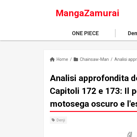
MangaZamurai
ONE PIECE
Dem
Home
/
Chainsaw-Man
/
Analisi approfondita 
Capitoli 172 e 173: Il 
motosega oscuro e l'
Denji