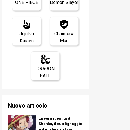
ONE PIECE
Demon Slayer
Jujutsu
Chainsaw
Kaisen
Man
DRAGON
BALL
Nuovo articolo
La vera identità di
Shanks, il suo lignaggio
e il mistero del suo