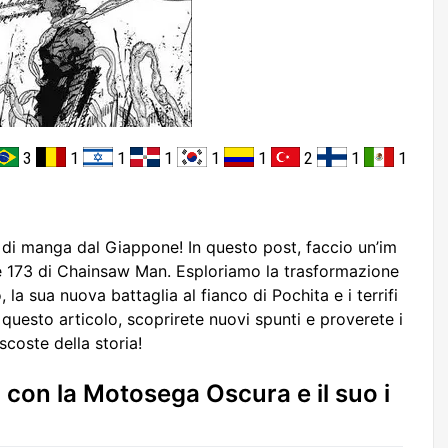
3
1
1
1
1
1
2
1
1
di manga dal Giappone! In questo post, faccio un’im
e 173 di Chainsaw Man. Esploriamo la trasformazione
a sua nuova battaglia al fianco di Pochita e i terrifi
 questo articolo, scoprirete nuovi spunti e proverete i
scoste della storia!
 con la Motosega Oscura e il suo i