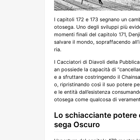
I capitoli 172 e 173 segnano un cam
otosega. Uno degli sviluppi più evid
momenti finali del capitolo 171, Den
salvare il mondo, sopraffacendo all’
ria.
I Cacciatori di Diavoli della Pubbli
an possiede la capacità di “cancella
e a sfruttare costringendo il Chains
o, ripristinando così il suo potere p
e le entità dall’esistenza consumand
otosega come qualcosa di veramente
Lo schiacciante potere
sega Oscuro