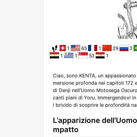
1
65
1
29
3
1
1
53
1
Ciao, sono KENTA, un appassionato 
mersione profonda nei capitoli 172 
di Denji nell’Uomo Motosega Oscuro, l
canti piani di Yoru. Immergendovi in
l brivido di scoprire le profondità na
L’apparizione dell’Uomo
mpatto