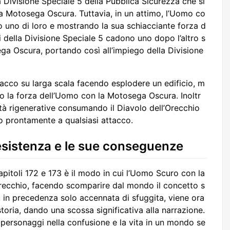
a Divisione Speciale 5 della Pubblica Sicurezza che si
la Motosega Oscura. Tuttavia, in un attimo, l’Uomo co
 uno di loro e mostrando la sua schiacciante forza d
i della Divisione Speciale 5 cadono uno dopo l’altro s
ga Oscura, portando così all’impiego della Divisione
tacco su larga scala facendo esplodere un edificio, m
tro la forza dell’Uomo con la Motosega Oscura. Inoltr
tà rigenerative consumando il Diavolo dell’Orecchio
do prontamente a qualsiasi attacco.
l’esistenza e le sue conseguenze
capitoli 172 e 173 è il modo in cui l’Uomo Scuro con la
recchio, facendo scomparire dal mondo il concetto s
, in precedenza solo accennata di sfuggita, viene ora
toria, dando una scossa significativa alla narrazione.
 personaggi nella confusione e la vita in un mondo se