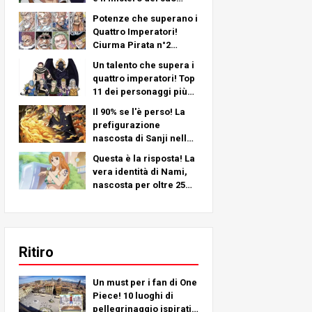
braccio sinistro -
Potenze che superano i
Un'analisi approfondita
Quattro Imperatori!
dell'ultimo capitolo!
Ciurma Pirata n°2
Classifica più forte TOP
Un talento che supera i
11 (dal 5° al 1°)
quattro imperatori! Top
11 dei personaggi più
forti della Ciurma
Il 90% se l'è perso! La
Pirata n. 2 (dall'11° al 6°
prefigurazione
posto)
nascosta di Sanji nella
squadra di Cappello di
Questa è la risposta! La
Paglia!
vera identità di Nami,
nascosta per oltre 25
anni!
Ritiro
Un must per i fan di One
Piece! 10 luoghi di
pellegrinaggio ispirati