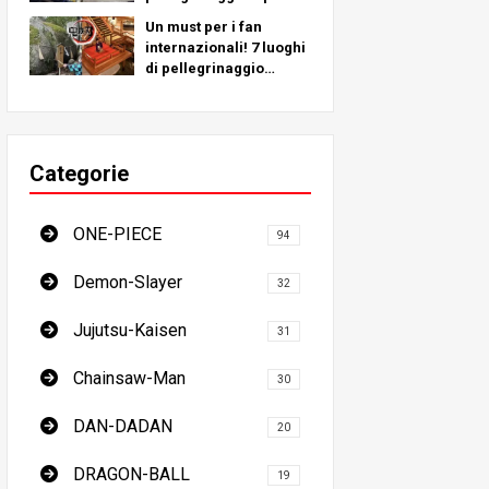
a luoghi reali in tutto il
Un must per i fan
mondo!
internazionali! 7 luoghi
di pellegrinaggio
dell'Ammazzademoni -
La guida definitiva per
visitare i luoghi
imperdibili del
Categorie
Giappone
ONE-PIECE
94
Demon-Slayer
32
Jujutsu-Kaisen
31
Chainsaw-Man
30
DAN-DADAN
20
DRAGON-BALL
19