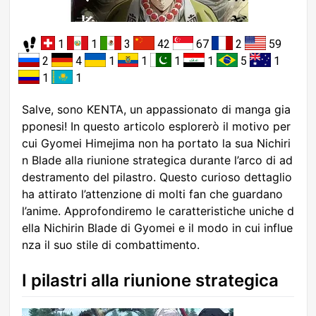
1
1
3
42
67
2
59
2
4
1
1
1
1
5
1
1
1
Salve, sono KENTA, un appassionato di manga gia
pponesi! In questo articolo esplorerò il motivo per
cui Gyomei Himejima non ha portato la sua Nichiri
n Blade alla riunione strategica durante l’arco di ad
destramento del pilastro. Questo curioso dettaglio
ha attirato l’attenzione di molti fan che guardano
l’anime. Approfondiremo le caratteristiche uniche d
ella Nichirin Blade di Gyomei e il modo in cui influe
nza il suo stile di combattimento.
I pilastri alla riunione strategica