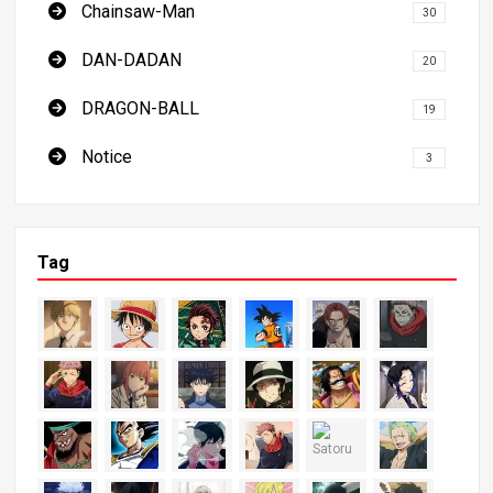
Chainsaw-Man
30
DAN-DADAN
20
DRAGON-BALL
19
Notice
3
Tag