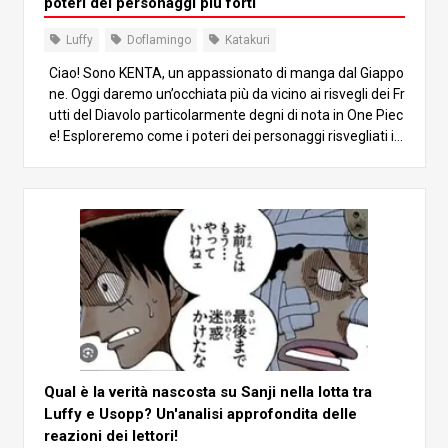
poteri dei personaggi più forti
Luffy
Doflamingo
Katakuri
Ciao! Sono KENTA, un appassionato di manga dal Giappo
ne. Oggi daremo un’occhiata più da vicino ai risvegli dei Fr
utti del Diavolo particolarmente degni di nota in One Piec
e! Esploreremo come i poteri dei personaggi risvegliati in
fluenzino la narrazione e quanto siano incredibilmente f
orti. Unitevi a me in questa emozionante avventura per s
coprire insieme i risvegli più forti! 1. Cos’è il Risveglio del
Frutto del Diavolo? Il risveglio del Frutto del Diavolo è una
fase speciale in cui l’utente comprende e controlla piena
mente le proprie capacità. Una volta raggiunto questo ris
veglio, l’utente può influenzare gli altri e l’ambiente circo
stante con i propri poteri. Introduzione iniziale e contesto
La prima menzione del risveglio avviene nel capitolo 544,
durante l’arco di Impel Down, dove Barbanera fa riferime
nto al risveglio di un Frutto del Diavolo di tipo Zoan. Gli ut
enti di Zoan risvegliati mostrano una durata e un recuper
Qual è la verità nascosta su Sanji nella lotta tra
o straordinari, superando gli utenti tipici. Più tardi, nel cap
Luffy e Usopp? Un'analisi approfondita delle
itolo 785 dell’arco di Dressrosa, Donquixote Doflamingo s
reazioni dei lettori!