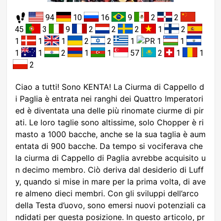
94
10
16
9
2
2
45
3
9
2
2
2
1
2
1
1
1
2
2
1
1
1
1
1
2
1
1
57
2
1
1
2
Ciao a tutti! Sono KENTA! La Ciurma di Cappello d
i Paglia è entrata nei ranghi dei Quattro Imperatori
ed è diventata una delle più rinomate ciurme di pir
ati. Le loro taglie sono altissime, solo Chopper è ri
masto a 1000 bacche, anche se la sua taglia è aum
entata di 900 bacche. Da tempo si vociferava che
la ciurma di Cappello di Paglia avrebbe acquisito u
n decimo membro. Ciò deriva dal desiderio di Luff
y, quando si mise in mare per la prima volta, di ave
re almeno dieci membri. Con gli sviluppi dell’arco
della Testa d’uovo, sono emersi nuovi potenziali ca
ndidati per questa posizione. In questo articolo, pr