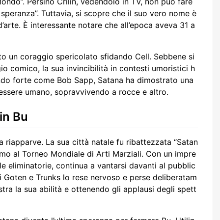
do”. Persino Crilin, vedendolo in TV, non può fare
speranza”. Tuttavia, si scopre che il suo vero nome è
arte. È interessante notare che all’epoca aveva 31 a
o un coraggio spericolato sfidando Cell. Sebbene si
comico, la sua invincibilità in contesti umoristici h
sendo forte come Bob Sapp, Satana ha dimostrato una
essere umano, sopravvivendo a rocce e altro.
in Bu
 riapparve. La sua città natale fu ribattezzata “Satan
smo al Torneo Mondiale di Arti Marziali. Con un impre
e eliminatorie, continua a vantarsi davanti al pubblic
 di Goten e Trunks lo rese nervoso e perse deliberatam
ra la sua abilità e ottenendo gli applausi degli spett