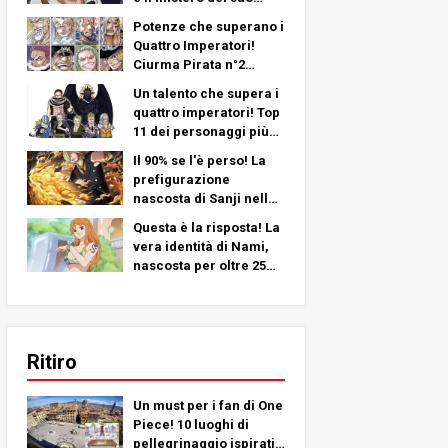
braccio sinistro -
Potenze che superano i
Un'analisi approfondita
Quattro Imperatori!
dell'ultimo capitolo!
Ciurma Pirata n°2
Classifica più forte TOP
Un talento che supera i
11 (dal 5° al 1°)
quattro imperatori! Top
11 dei personaggi più
forti della Ciurma
Il 90% se l'è perso! La
Pirata n. 2 (dall'11° al 6°
prefigurazione
posto)
nascosta di Sanji nella
squadra di Cappello di
Questa è la risposta! La
Paglia!
vera identità di Nami,
nascosta per oltre 25
anni!
Ritiro
Un must per i fan di One
Piece! 10 luoghi di
pellegrinaggio ispirati