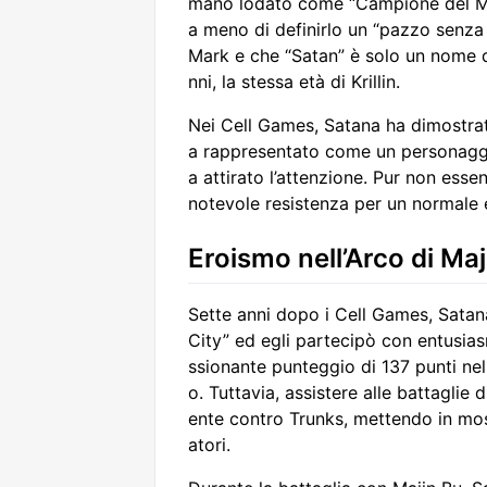
mano lodato come “Campione del Mon
a meno di definirlo un “pazzo senza 
Mark e che “Satan” è solo un nome d’
nni, la stessa età di Krillin.
Nei Cell Games, Satana ha dimostrat
a rappresentato come un personaggio 
a attirato l’attenzione. Pur non es
notevole resistenza per un normale 
Eroismo nell’Arco di Maj
Sette anni dopo i Cell Games, Satana
City” ed egli partecipò con entusia
ssionante punteggio di 137 punti nell
o. Tuttavia, assistere alle battaglie
ente contro Trunks, mettendo in most
atori.