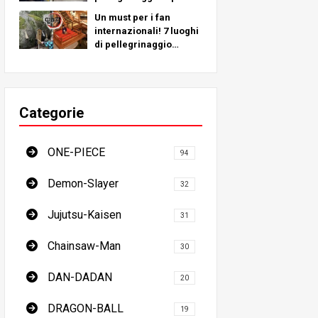
a luoghi reali in tutto il
Un must per i fan
mondo!
internazionali! 7 luoghi
di pellegrinaggio
dell'Ammazzademoni -
La guida definitiva per
visitare i luoghi
imperdibili del
Categorie
Giappone
ONE-PIECE
94
Demon-Slayer
32
Jujutsu-Kaisen
31
Chainsaw-Man
30
DAN-DADAN
20
DRAGON-BALL
19