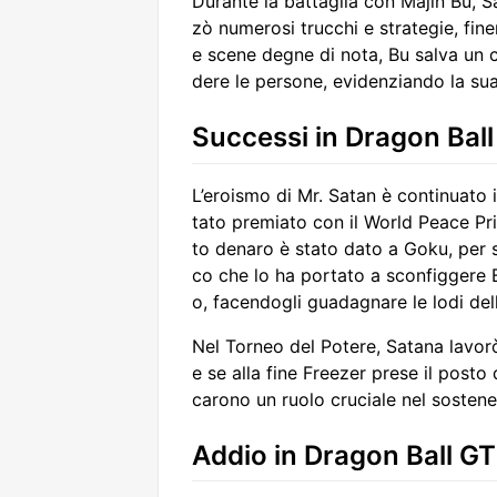
Durante la battaglia con Majin Bu, S
zò numerosi trucchi e strategie, fin
e scene degne di nota, Bu salva un 
dere le persone, evidenziando la su
Successi in Dragon Bal
L’eroismo di Mr. Satan è continuato 
tato premiato con il World Peace Pr
to denaro è stato dato a Goku, per 
co che lo ha portato a sconfiggere Be
o, facendogli guadagnare le lodi de
Nel Torneo del Potere, Satana lavor
e se alla fine Freezer prese il posto
carono un ruolo cruciale nel sostener
Addio in Dragon Ball GT