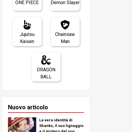
ONE PIECE
Demon Slayer
Jujutsu
Chainsaw
Kaisen
Man
DRAGON
BALL
Nuovo articolo
La vera identità di
Shanks, il suo lignaggio
e il mistero del suo