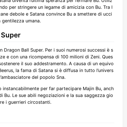
atana diventa l’ultima speranza per fermare Bu. Utiliz
endo per stringere un legame di amicizia con Bu. Tra l
cane debole e Satana convince Bu a smettere di ucci
a gentilezza umana.
l Super
in Dragon Ball Super. Per i suoi numerosi successi è s
ize e con una ricompensa di 100 milioni di Zeni. Ques
sostenere il suo addestramento. A causa di un equivo
erus, la fama di Satana si è diffusa in tutto l’univers
ll’ambasciatore del popolo Sna.
ò instancabilmente per far partecipare Majin Bu, anch
 di Bu. Le sue abili negoziazioni e la sua saggezza gio
e i guerrieri circostanti.