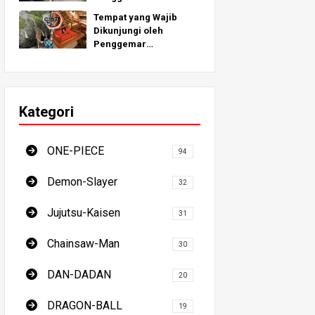
10 Tempat Ziarah yang
Tempat yang Wajib
Terinspirasi dari Lokasi
Dikunjungi oleh
Dunia Nyata di Seluruh
Penggemar
Dunia!
Internasional! 7 Tempat
Ziarah Pembasmi Iblis
- Panduan Utama untuk
Mengunjungi Lokasi
Kategori
yang Wajib Dikunjungi
di Jepang
ONE-PIECE
94
Demon-Slayer
32
Jujutsu-Kaisen
31
Chainsaw-Man
30
DAN-DADAN
20
DRAGON-BALL
19