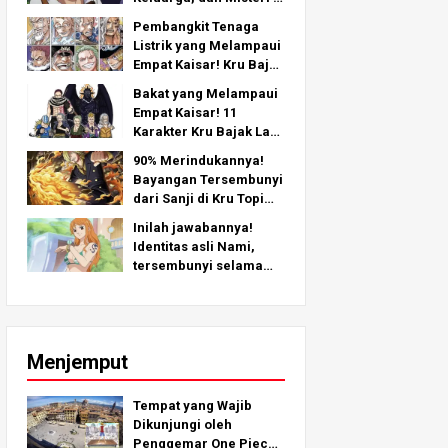
Balik Lengan Kirinya -
Pembangkit Tenaga
Analisis Mendalam dari
Listrik yang Melampaui
Bab Terbaru!
Empat Kaisar! Kru Bajak
Laut No.2 Peringkat
Bakat yang Melampaui
Terkuat TOP 11 (Dari 5
Empat Kaisar! 11
hingga 1)
Karakter Kru Bajak Laut
Terkuat No. 2 (Dari
90% Merindukannya!
Peringkat 11 hingga 6)
Bayangan Tersembunyi
dari Sanji di Kru Topi
Jerami!
Inilah jawabannya!
Identitas asli Nami,
tersembunyi selama
lebih dari 25 tahun!
Menjemput
Tempat yang Wajib
Dikunjungi oleh
Penggemar One Piece!