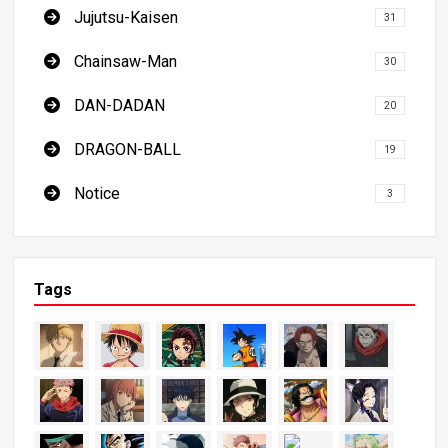
Jujutsu-Kaisen
31
Chainsaw-Man
30
DAN-DADAN
20
DRAGON-BALL
19
Notice
3
Tags