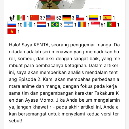
1
37
52
3
1
1
1
10
1
1
3
1
1
61
1
1
Halo! Saya KENTA, seorang penggemar manga. Da
ndadan adalah seri menawan yang memadukan ho
ror, komedi, dan aksi dengan sangat baik, yang me
mbuat para pembacanya ketagihan. Dalam artikel
ini, saya akan memberikan analisis mendalam tent
ang Episode 2. Kami akan membahas perbedaan a
ntara anime dan manga, dengan fokus pada kerja
sama tim dan pengembangan karakter Takakura K
en dan Ayase Momo. Jika Anda belum mengalamin
ya, jangan khawatir - pada akhir artikel ini, Anda a
kan bersemangat untuk menyelami kedua versi ter
sebut!