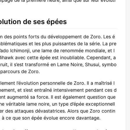
ipage de la première heure, ainsi que sur leur évoluti
volution de ses épées
’un des points forts du développement de Zoro. Les é
lématiques et les plus puissantes de la série. La pre
 Wado Ichimonji, une lame de renommée mondiale, et l
 Mihawk avec cette épée est inoubliable. Cependant, a
ruit, il s’est transformé en Lame Noire, Shusui, symbo
 parcours de Zoro.
lement l’évolution personnelle de Zoro. Il a maîtrisé l
Armement, et s’est entraîné intensivement pendant ces d
nt augmenté sa force. Il est également question que
e véritable lame noire, un type d’épée exceptionnell
er des attaques dévastatrices. Alors que Zoro contin
nd à ce que son épée évolue encore davantage.