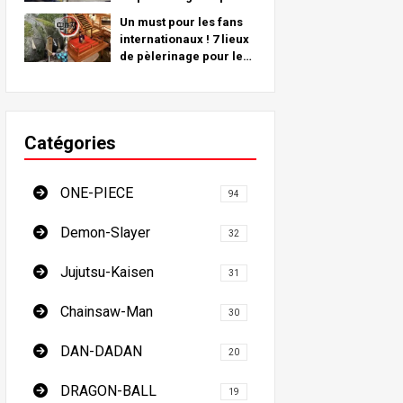
de lieux réels du monde
Un must pour les fans
entier !
internationaux ! 7 lieux
de pèlerinage pour les
tueurs de démons - Le
guide ultime pour
visiter les lieux
incontournables du
Catégories
Japon
ONE-PIECE
94
Demon-Slayer
32
Jujutsu-Kaisen
31
Chainsaw-Man
30
DAN-DADAN
20
DRAGON-BALL
19