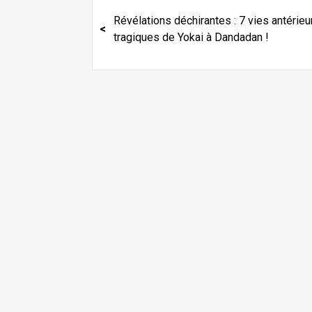
u
a
p
Révélations déchirantes : 7 vies antérie
a
s
tragiques de Yokai à Dandadan !
c
p
c
s
a
2
a
?
a
q
c