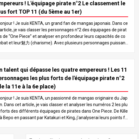
mpereurs ! L'équipage pirate n°2 Le classement le
lus fort TOP 11 (du 5ème au 1er)
onjour ! Je suis KENTA, un grand fan de mangas japonais. Dans ce
 article, je vais classer les personnages n°2 des équipages de pirat
s de “One Piece” et analyser en profondeur leurs capacités de co
bat et leur魅力 (charisme). Avec plusieurs personnages puissant
 qui pourraient même surpasser les Quatre Empereurs, lisez jusq
’à la fin pour savoir qui sortira vainqueur de l’épreuve ! Dans l’unive
s de “One Piece”, il existe de nombreux personnages puissants, m
n talent qui dépasse les quatre empereurs ! Les 11
is les numéros 2 des équipages de pirates sont particulièrement r
marquables pour leurs immenses capacités de combat. Ces pers
ersonnages les plus forts de l'équipage pirate n°2
nnages égalent souvent la force de leur capitaine, qui fait général
de la 11e à la 6e place)
ment partie des figures les plus puissantes, comme les Quatre E
pereurs ou les Sept Seigneurs de la Mer, jouant ainsi un rôle esse
onjour ! Je suis KENTA, un passionné de mangas originaire du Jap
tiel dans l’avancement de l’histoire. Dans cet article, nous allons n
n. Dans cet article, je vais classer et analyser les numéros 2 les plu
us pencher sur les personnages n°2 les plus forts et classer les 11
 forts des différents équipages de pirates dans One Piece. De Kille
remiers. Analysons le style de combat et les caractéristiques de c
 à Bepo en passant par Katakuri et King, j’analyserai leurs points fo
acun pour déterminer qui est le plus fort ! Commençons par le cla
ts et les raisons pour lesquelles ils ont le potentiel de surpasser les
sement ! Vous ne voudrez pas manquer ça ! 5e place : Sabo Sabo,
uatre Empereurs. Lisez la suite pour redécouvrir le charme de ces
e numéro 2 de l’Armée révolutionnaire, est connu comme le frère j
ersonnages ! 1. Introduction : L’attrait des personnages de l’équip