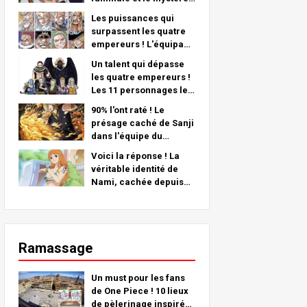
de son bras gauche -
Les puissances qui
Une analyse
surpassent les quatre
approfondie du dernier
empereurs ! L'équipage
chapitre !
pirate n°2 Le
Un talent qui dépasse
classement le plus fort
les quatre empereurs !
TOP 11 (du 5ème au
Les 11 personnages les
1er)
plus forts de l'équipage
90% l'ont raté ! Le
pirate n°2 (de la 11e à la
présage caché de Sanji
6e place)
dans l'équipe du
chapeau de paille !
Voici la réponse ! La
véritable identité de
Nami, cachée depuis
plus de 25 ans !
Ramassage
Un must pour les fans
de One Piece ! 10 lieux
de pèlerinage inspirés