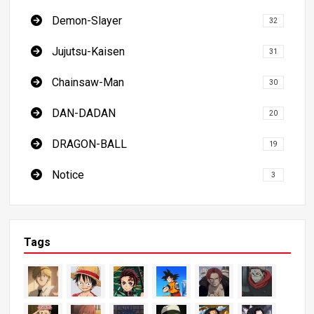
Demon-Slayer
32
Jujutsu-Kaisen
31
Chainsaw-Man
30
DAN-DADAN
20
DRAGON-BALL
19
Notice
3
Tags