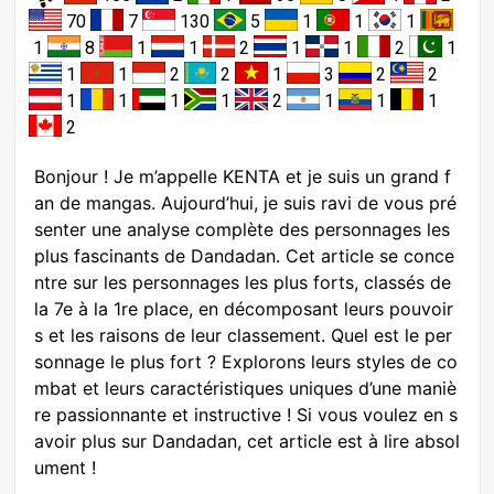
70
7
130
5
1
1
1
1
8
1
1
2
1
1
2
1
1
1
2
2
1
3
2
2
1
1
1
1
2
1
1
1
2
Bonjour ! Je m’appelle KENTA et je suis un grand f
an de mangas. Aujourd’hui, je suis ravi de vous pré
senter une analyse complète des personnages les
plus fascinants de Dandadan. Cet article se conce
ntre sur les personnages les plus forts, classés de
la 7e à la 1re place, en décomposant leurs pouvoir
s et les raisons de leur classement. Quel est le per
sonnage le plus fort ? Explorons leurs styles de co
mbat et leurs caractéristiques uniques d’une maniè
re passionnante et instructive ! Si vous voulez en s
avoir plus sur Dandadan, cet article est à lire absol
ument !