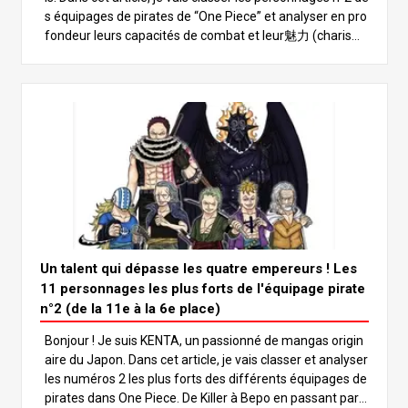
s équipages de pirates de “One Piece” et analyser en pro
fondeur leurs capacités de combat et leur魅力 (charism
e). Avec plusieurs personnages puissants qui pourraient
même surpasser les Quatre Empereurs, lisez jusqu’à la f
in pour savoir qui sortira vainqueur de l’épreuve ! Dans l’u
nivers de “One Piece”, il existe de nombreux personnage
s puissants, mais les numéros 2 des équipages de pirate
s sont particulièrement remarquables pour leurs immen
ses capacités de combat. Ces personnages égalent sou
vent la force de leur capitaine, qui fait généralement par
tie des figures les plus puissantes, comme les Quatre E
mpereurs ou les Sept Seigneurs de la Mer, jouant ainsi u
n rôle essentiel dans l’avancement de l’histoire. Dans cet
article, nous allons nous pencher sur les personnages n°
Un talent qui dépasse les quatre empereurs ! Les
2 les plus forts et classer les 11 premiers. Analysons le s
11 personnages les plus forts de l'équipage pirate
tyle de combat et les caractéristiques de chacun pour dé
n°2 (de la 11e à la 6e place)
terminer qui est le plus fort ! Commençons par le classe
Bonjour ! Je suis KENTA, un passionné de mangas origin
ment ! Vous ne voudrez pas manquer ça ! 5e place : Sab
aire du Japon. Dans cet article, je vais classer et analyser
o Sabo, le numéro 2 de l’Armée révolutionnaire, est conn
les numéros 2 les plus forts des différents équipages de
u comme le frère juré de Luffy et Ace. Sa force réside d
pirates dans One Piece. De Killer à Bepo en passant par K
ans son style de combat complet, utilisant les arts marti