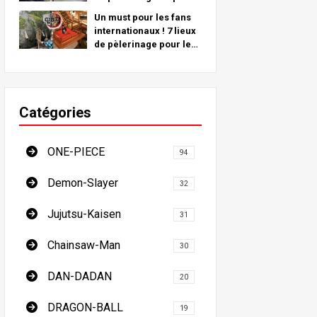
de lieux réels du monde
Un must pour les fans
entier !
internationaux ! 7 lieux
de pèlerinage pour les
tueurs de démons - Le
guide ultime pour
visiter les lieux
incontournables du
Catégories
Japon
ONE-PIECE
94
Demon-Slayer
32
Jujutsu-Kaisen
31
Chainsaw-Man
30
DAN-DADAN
20
DRAGON-BALL
19