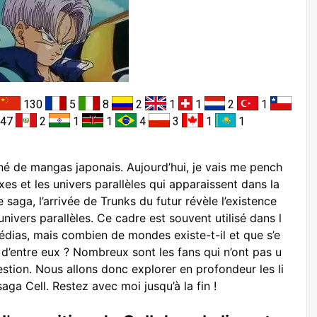
130
5
8
2
1
1
2
1
47
2
1
1
4
3
1
1
né de mangas japonais. Aujourd’hui, je vais me pench
xes et les univers parallèles qui apparaissent dans la
saga, l’arrivée de Trunks du futur révèle l’existence
univers parallèles. Ce cadre est souvent utilisé dans l
édias, mais combien de mondes existe-t-il et que s’e
d’entre eux ? Nombreux sont les fans qui n’ont pas u
stion. Nous allons donc explorer en profondeur les li
ga Cell. Restez avec moi jusqu’à la fin !