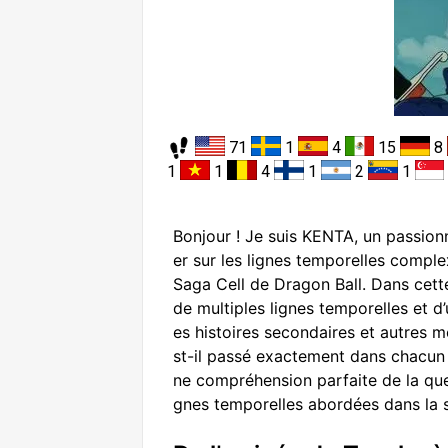
71
1
4
15
8
1
1
4
1
2
1
Bonjour ! Je suis KENTA, un passion
er sur les lignes temporelles comple
Saga Cell de Dragon Ball. Dans cette 
de multiples lignes temporelles et d’
es histoires secondaires et autres m
st-il passé exactement dans chacun 
ne compréhension parfaite de la que
gnes temporelles abordées dans la sa