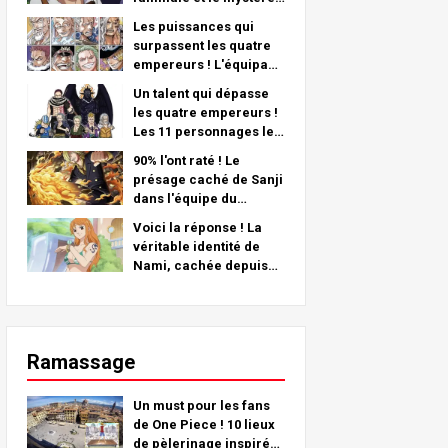
de son bras gauche -
Les puissances qui
Une analyse
surpassent les quatre
approfondie du dernier
empereurs ! L'équipage
chapitre !
pirate n°2 Le
Un talent qui dépasse
classement le plus fort
les quatre empereurs !
TOP 11 (du 5ème au
Les 11 personnages les
1er)
plus forts de l'équipage
90% l'ont raté ! Le
pirate n°2 (de la 11e à la
présage caché de Sanji
6e place)
dans l'équipe du
chapeau de paille !
Voici la réponse ! La
véritable identité de
Nami, cachée depuis
plus de 25 ans !
Ramassage
Un must pour les fans
de One Piece ! 10 lieux
de pèlerinage inspirés