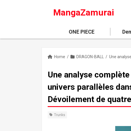
MangaZamurai
ONE PIECE
Dem
Home
/
DRAGON-BALL
/
Une analyse complète 
univers parallèles dans
Dévoilement de quatre 
Trunks