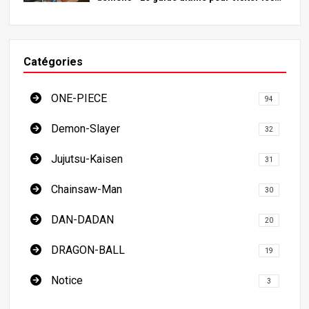
lieux incontournables du Japon
Catégories
ONE-PIECE
94
Demon-Slayer
32
Jujutsu-Kaisen
31
Chainsaw-Man
30
DAN-DADAN
20
DRAGON-BALL
19
Notice
3