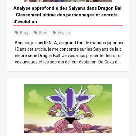
Analyse approfondie des Saiyans dans Dragon Ball
! Classement ultime des personnages et secrets
d'évolution
Broly
Goku
Vegeta
Bonjour, je suis KENTA, un grand fan de mangas japonais
! Dans cet article, je me concentre sur les Saiyans de la c
élèbre série Dragon Ball. Je vais vous présenter leurs for
ces uniques et les secrets de leur évolution. De Goku à V
egeta, en passant par le légendaire Saiyan Broly, nous n
ous pencherons sur leur croissance et leurs différences
de puissance, tout en examinant l’influence qu’ils ont eu
e sur l’histoire. À la fin de cet article, vous aurez une nou
velle appréciation des Saiyans ! Plongeons ensemble da
ns ce monde palpitant ! 1. Qu’est-ce que les Saiyans ? Co
mprendre leurs caractéristiques de base Les Saiyans so
nt une puissante race de guerriers dans le monde de Dra
gon Ball. À l’origine, il s’agit d’une race spatiale qui a conq
uis des planètes, la planète Vegeta étant leur planète d’o
rigine. Comme leur nom l’indique, ils sont originaires de l