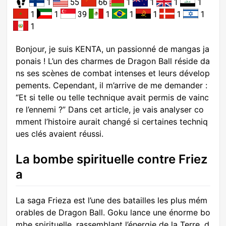
1
55
66
1
1
1
1
1
1
39
1
1
1
1
1
1
Bonjour, je suis KENTA, un passionné de mangas ja
ponais ! L’un des charmes de Dragon Ball réside da
ns ses scènes de combat intenses et leurs dévelop
pements. Cependant, il m’arrive de me demander :
“Et si telle ou telle technique avait permis de vainc
re l’ennemi ?” Dans cet article, je vais analyser co
mment l’histoire aurait changé si certaines techniq
ues clés avaient réussi.
La bombe spirituelle contre Friez
a
La saga Frieza est l’une des batailles les plus mém
orables de Dragon Ball. Goku lance une énorme bo
mbe spirituelle, rassemblant l’énergie de la Terre, d