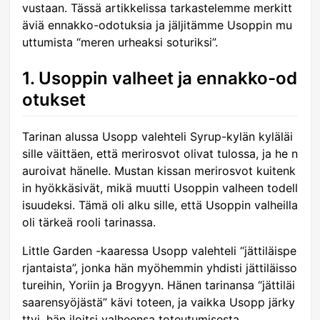
vustaan. Tässä artikkelissa tarkastelemme merkitt
äviä ennakko-odotuksia ja jäljitämme Usoppin mu
uttumista “meren urheaksi soturiksi”.
1. Usoppin valheet ja ennakko-od
otukset
Tarinan alussa Usopp valehteli Syrup-kylän kyläläi
sille väittäen, että merirosvot olivat tulossa, ja he n
auroivat hänelle. Mustan kissan merirosvot kuitenk
in hyökkäsivät, mikä muutti Usoppin valheen todell
isuudeksi. Tämä oli alku sille, että Usoppin valheilla
oli tärkeä rooli tarinassa.
Little Garden -kaaressa Usopp valehteli “jättiläispe
rjantaista”, jonka hän myöhemmin yhdisti jättiläisso
tureihin, Yoriin ja Brogyyn. Hänen tarinansa “jättiläi
saarensyöjästä” kävi toteen, ja vaikka Usopp järky
ttyi, hän iloitsi valheensa toteutumisesta.