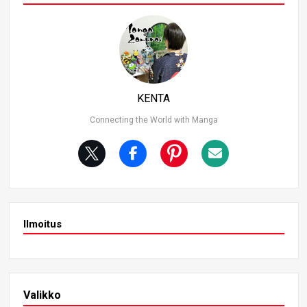
ötä. Seuraavassa on muutamia niistä monista valheista,
joita Usopp on kertonut ja jotka ovat käyneet toteen. 1. M
erirosvot hyökkäsivät! Tätä valhetta kerrottiin päivittäin h
änen kotikaupungissaan Syrup Villagessa. Kaikki ovat pul
assa! Merirosvot hyökkäävät! Eräänä päivänä valheesta
tuli totta ja Kuronekon merirosvot todella hyökkäsivät. Us
oppin sanat eivät tavoittaneet kyläläisiä, jotka olivat susi
KENTA
pojan tilassa, mutta Usopp nousi ylös ja “valehteli” tapau
ksesta. 2. Tarina hänen taistelustaan jättimäisen kultaka
Connecting the World with Manga
lan kanssa. Lempeä valhe, jonka hän kertoi piristääkseen
sairasta tyttöä, Kayaa, kotikaupungissaan, Syrupin kyläs
sä.
Ilmoitus
Valikko