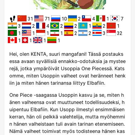
31
71
10
2
4
1
7
3
2
4
2
2
1
2
1
1
1
1
1
2
2
3
32
1
1
1
1
Hei, olen KENTA, suuri mangafani! Tässä postauks
essa avaan syvällisiä ennakko-odotuksia ja mystee
rejä, jotka ympäröivät Usoppia One Piecessä. Kats
omme, miten Usoppin valheet ovat heränneet henk
iin ja miten hänen tarinansa liittyy Elbafiin.
One Piece -saagassa Usoppin kasvu ja se, miten h
änen valheensa ovat muuttuneet todellisuudeksi, h
uipentuu Elbafiin. Kun Usopp ilmestyi ensimmäisen
kerran, hän oli pelkkä valehtelija, mutta myöhemmi
n hänen valheistaan tuli avain tarinan etenemiseen.
Nämä valheet toimivat myös todisteena hänen kas