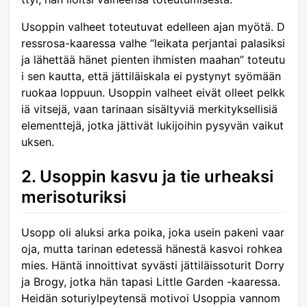
Usoppin valheet toteutuvat edelleen ajan myötä. D
ressrosa-kaaressa valhe “leikata perjantai palasiksi
ja lähettää hänet pienten ihmisten maahan” toteutu
i sen kautta, että jättiläiskala ei pystynyt syömään
ruokaa loppuun. Usoppin valheet eivät olleet pelkk
iä vitsejä, vaan tarinaan sisältyviä merkityksellisiä
elementtejä, jotka jättivät lukijoihin pysyvän vaikut
uksen.
2. Usoppin kasvu ja tie urheaksi
merisoturiksi
Usopp oli aluksi arka poika, joka usein pakeni vaar
oja, mutta tarinan edetessä hänestä kasvoi rohkea
mies. Häntä innoittivat syvästi jättiläissoturit Dorry
ja Brogy, jotka hän tapasi Little Garden -kaaressa.
Heidän soturiylpeytensä motivoi Usoppia vannom