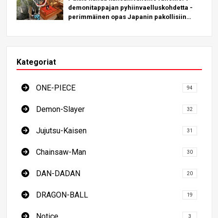
demonitappajan pyhiinvaelluskohdetta -
perimmäinen opas Japanin pakollisiin
kohteisiin tutustumiseen
Kategoriat
ONE-PIECE
94
Demon-Slayer
32
Jujutsu-Kaisen
31
Chainsaw-Man
30
DAN-DADAN
20
DRAGON-BALL
19
Notice
3