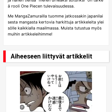
ja hänen tiensä “meren urheaksi soturiksi” on tärke
ä rooli One Piecen tulevaisuudessa.
Me MangaZamurailla tuomme jatkossakin japanilai
sesta mangasta kertovia harkittuja artikkeleita ylei
sölle kaikkialla maailmassa. Muista tutustua myös
muihin artikkeleihimme!
Aiheeseen liittyvät artikkelit