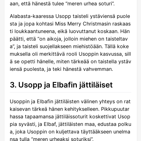
aan, että hänestä tulee “meren urhea soturi”.
Alabasta-kaaressa Usopp taisteli ystäviensä puole
sta ja jopa kohtasi Miss Merry Christmasin raskaas
ti loukkaantuneena, eikä luovuttanut koskaan. Hän
päätti, että “on aikoja, jolloin miehen on taisteltav
a”, ja taisteli suojellakseen miehistöään. Tällä koke
muksella oli merkittävä rooli Usoppin kasvussa, sill
ä se opetti hänelle, miten tärkeää on taistella ystäv
iensä puolesta, ja teki hänestä vahvemman.
3. Usopp ja Elbafin jättiläiset
Usoppin ja Elbafin jättiläisten välinen yhteys on rat
kaisevan tärkeä hänen kehitykselleen. Pikkupuutar
hassa tapaamansa jättiläissoturit koskettivat Usop
pia syvästi, ja Elbaf, jättiläisten maa, edustaa polku
a, joka Usoppin on kuljettava täyttääkseen unelma
nsa tulla “meren urheaksi soturiksi”.