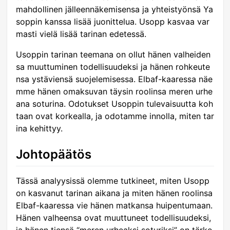
mahdollinen jälleennäkemisensa ja yhteistyönsä Ya
soppin kanssa lisää juonittelua. Usopp kasvaa var
masti vielä lisää tarinan edetessä.
Usoppin tarinan teemana on ollut hänen valheiden
sa muuttuminen todellisuudeksi ja hänen rohkeute
nsa ystäviensä suojelemisessa. Elbaf-kaaressa näe
mme hänen omaksuvan täysin roolinsa meren urhe
ana soturina. Odotukset Usoppin tulevaisuutta koh
taan ovat korkealla, ja odotamme innolla, miten tar
ina kehittyy.
Johtopäätös
Tässä analyysissä olemme tutkineet, miten Usopp
on kasvanut tarinan aikana ja miten hänen roolinsa
Elbaf-kaaressa vie hänen matkansa huipentumaan.
Hänen valheensa ovat muuttuneet todellisuudeksi,