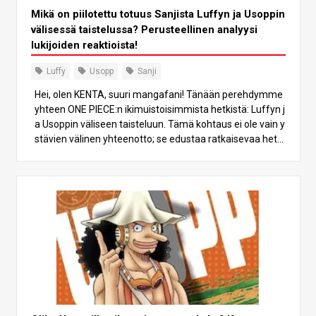
Mikä on piilotettu totuus Sanjista Luffyn ja Usoppin
välisessä taistelussa? Perusteellinen analyysi
lukijoiden reaktioista!
Luffy
Usopp
Sanji
Hei, olen KENTA, suuri mangafani! Tänään perehdymme
yhteen ONE PIECE:n ikimuistoisimmista hetkistä: Luffyn j
a Usoppin väliseen taisteluun. Tämä kohtaus ei ole vain y
stävien välinen yhteenotto; se edustaa ratkaisevaa hetk
eä hahmojen kasvulle ja syveneville siteille. Tutkitaan, mi
ten tärkeitä Sanjin rauhalliset toimet olivat, ja nautitaan t
ästä tunnematkasta yhdessä! 1. Luffyn ja Usoppin taiste
lun tausta Luffyn ja Usoppin välinen taistelu pyörii heidä
n rakkaan Going Merryn ympärillä. Going Merry symboloi
heidän seikkailujaan ja on täynnä muistoja, jotka ovat sy
ventäneet heidän siteitään miehistötovereina. Tarinassa
Luffy tunnustaa aluksen rajallisuuden ja päättää erota,
mutta Usopp ei voi hyväksyä tätä päätöstä. Tämä ristiriit
a symboloi molempien hahmojen sisäistä tunnekuohua.
2. Taistelun kehitys ja lukijoiden reaktiot Taistelun kärjist