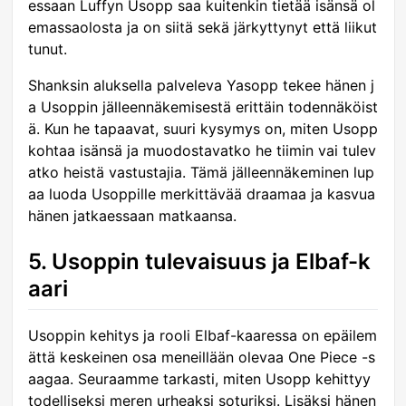
essaan Luffyn Usopp saa kuitenkin tietää isänsä ol
emassaolosta ja on siitä sekä järkyttynyt että liikut
tunut.
Shanksin aluksella palveleva Yasopp tekee hänen j
a Usoppin jälleennäkemisestä erittäin todennäköist
ä. Kun he tapaavat, suuri kysymys on, miten Usopp
kohtaa isänsä ja muodostavatko he tiimin vai tulev
atko heistä vastustajia. Tämä jälleennäkeminen lup
aa luoda Usoppille merkittävää draamaa ja kasvua
hänen jatkaessaan matkaansa.
5. Usoppin tulevaisuus ja Elbaf-k
aari
Usoppin kehitys ja rooli Elbaf-kaaressa on epäilem
ättä keskeinen osa meneillään olevaa One Piece -s
aagaa. Seuraamme tarkasti, miten Usopp kehittyy
todelliseksi meren urheaksi soturiksi. Lisäksi hänen