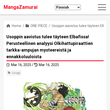
MangaZamurai
Home
/
ONE-PIECE
/
Usoppin aavistus tulee täyteen Elbafi
Usoppin aavistus tulee täyteen Elbafissa!
Perusteellinen analyysi Olkihattupiraattien
tarkka-ampujan mysteereistä ja
ennakkoluuloista
Mar 16, 2025 /
Mar 16, 2025
Usopp