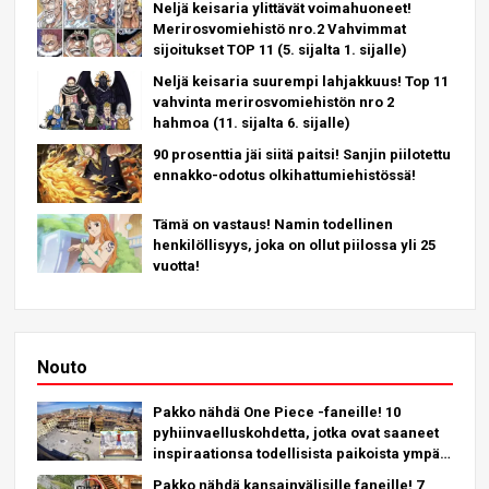
Neljä keisaria ylittävät voimahuoneet!
Merirosvomiehistö nro.2 Vahvimmat
sijoitukset TOP 11 (5. sijalta 1. sijalle)
Neljä keisaria suurempi lahjakkuus! Top 11
vahvinta merirosvomiehistön nro 2
hahmoa (11. sijalta 6. sijalle)
90 prosenttia jäi siitä paitsi! Sanjin piilotettu
ennakko-odotus olkihattumiehistössä!
Tämä on vastaus! Namin todellinen
henkilöllisyys, joka on ollut piilossa yli 25
vuotta!
Nouto
Pakko nähdä One Piece -faneille! 10
pyhiinvaelluskohdetta, jotka ovat saaneet
inspiraationsa todellisista paikoista ympäri
maapalloa!
Pakko nähdä kansainvälisille faneille! 7