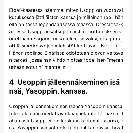
Elbaf-kaaressa näemme, miten Usopp on vuorovai
kutuksessa jättiläisten kanssa ja millainen rooli hän
ellä on tässä legendaarisessa maassa. Dressrosa-k
aaressa Usopp ansaitsi jättiläisten luottamuksen v
oitettuaan Sugarin, mikä tekee selväksi, että jopa j
ättiläismerirosvojen miehistöt luottavat Usoppiin.
Hänen roolinsa Elbafissa odotetaan olevan valtava
n tärkeä, jossa hän vihdoin ottaa todellisen “meren
urhean soturin” manttelin.
4. Usoppin jälleennäkeminen isä
nsä, Yasoppin, kanssa.
Usoppin jälleennäkeminen isänsä Yasoppin kanssa
tulee olemaan merkittävä käännekohta tarinassa. T
ähän asti Usopp ei ole koskaan tuntenut isäänsä, e
ikä Yasoppin läsnäolo ole tuntunut tarinassa. Tavat