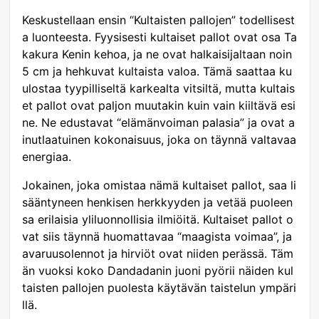
Keskustellaan ensin “Kultaisten pallojen” todellisest
a luonteesta. Fyysisesti kultaiset pallot ovat osa Ta
kakura Kenin kehoa, ja ne ovat halkaisijaltaan noin
5 cm ja hehkuvat kultaista valoa. Tämä saattaa ku
ulostaa tyypilliseltä karkealta vitsiltä, mutta kultais
et pallot ovat paljon muutakin kuin vain kiiltävä esi
ne. Ne edustavat “elämänvoiman palasia” ja ovat a
inutlaatuinen kokonaisuus, joka on täynnä valtavaa
energiaa.
Jokainen, joka omistaa nämä kultaiset pallot, saa li
sääntyneen henkisen herkkyyden ja vetää puoleen
sa erilaisia yliluonnollisia ilmiöitä. Kultaiset pallot o
vat siis täynnä huomattavaa “maagista voimaa”, ja
avaruusolennot ja hirviöt ovat niiden perässä. Täm
än vuoksi koko Dandadanin juoni pyörii näiden kul
taisten pallojen puolesta käytävän taistelun ympäri
llä.