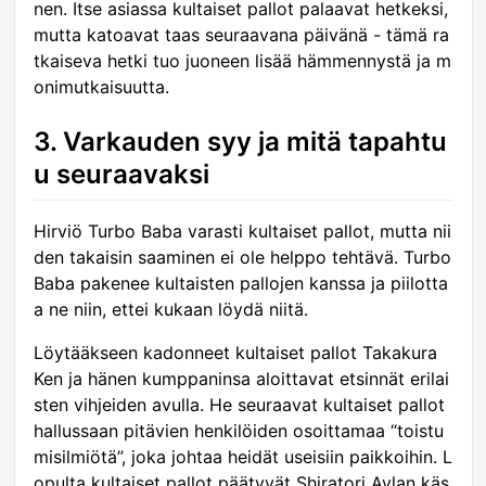
nen. Itse asiassa kultaiset pallot palaavat hetkeksi,
mutta katoavat taas seuraavana päivänä - tämä ra
tkaiseva hetki tuo juoneen lisää hämmennystä ja m
onimutkaisuutta.
3. Varkauden syy ja mitä tapahtu
u seuraavaksi
Hirviö Turbo Baba varasti kultaiset pallot, mutta nii
den takaisin saaminen ei ole helppo tehtävä. Turbo
Baba pakenee kultaisten pallojen kanssa ja piilotta
a ne niin, ettei kukaan löydä niitä.
Löytääkseen kadonneet kultaiset pallot Takakura
Ken ja hänen kumppaninsa aloittavat etsinnät erilai
sten vihjeiden avulla. He seuraavat kultaiset pallot
hallussaan pitävien henkilöiden osoittamaa “toistu
misilmiötä”, joka johtaa heidät useisiin paikkoihin. L
opulta kultaiset pallot päätyvät Shiratori Aylan käs