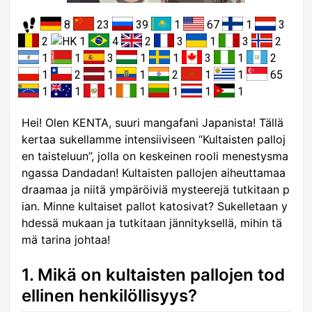
8
23
39
1
67
1
3
2
1
4
2
3
1
3
2
1
1
3
1
1
3
1
2
1
2
1
1
2
1
1
65
1
1
1
1
1
1
1
Hei! Olen KENTA, suuri mangafani Japanista! Tällä
kertaa sukellamme intensiiviseen “Kultaisten palloj
en taisteluun”, jolla on keskeinen rooli menestysma
ngassa Dandadan! Kultaisten pallojen aiheuttamaa
draamaa ja niitä ympäröiviä mysteerejä tutkitaan p
ian. Minne kultaiset pallot katosivat? Sukelletaan y
hdessä mukaan ja tutkitaan jännityksellä, mihin tä
mä tarina johtaa!
1. Mikä on kultaisten pallojen tod
ellinen henkilöllisyys?