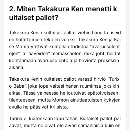
2. Miten Takakura Ken menetti k
ultaiset pallot?
Takakura Kenin kultaiset pallot vietiin häneltä useid
en holtittomien tekojen vuoksi. Takakura Ken ja Kai
se Momo yrittivät kumpikin todistaa “avaruusolent
ojen” ja “aaveiden” olemassaolon, mikä johti heidät
kohtaamaan avaruusolentoja ja hirviöitä prosessin
aikana.
Takakura Kenin kultaiset pallot varasti hirviö “Turb
o Baba”, joka jopa valtasi hänen ruumiinsa joksikin
aikaa. Tässä vaiheessa he joutuivat epätoivoiseen
tilanteeseen, mutta Momon ainutlaatuisten kykyjen
avulla he pääsivät kriisistä.
Tarina ei kuitenkaan lopu tähän. Kultaiset pallot pal
aavat, mutta ne eivät ole aivan samanlaisia kuin en