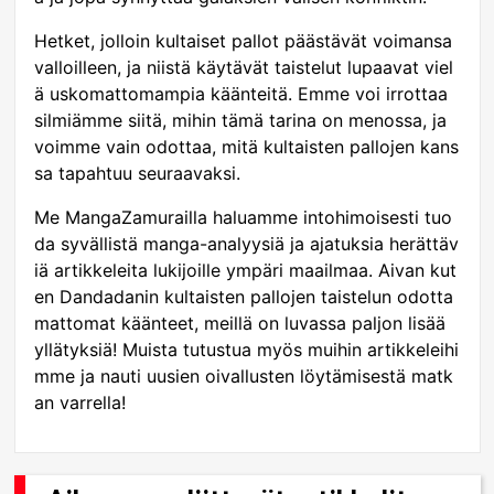
Hetket, jolloin kultaiset pallot päästävät voimansa
valloilleen, ja niistä käytävät taistelut lupaavat viel
ä uskomattomampia käänteitä. Emme voi irrottaa
silmiämme siitä, mihin tämä tarina on menossa, ja
voimme vain odottaa, mitä kultaisten pallojen kans
sa tapahtuu seuraavaksi.
Me MangaZamurailla haluamme intohimoisesti tuo
da syvällistä manga-analyysiä ja ajatuksia herättäv
iä artikkeleita lukijoille ympäri maailmaa. Aivan kut
en Dandadanin kultaisten pallojen taistelun odotta
mattomat käänteet, meillä on luvassa paljon lisää
yllätyksiä! Muista tutustua myös muihin artikkeleihi
mme ja nauti uusien oivallusten löytämisestä matk
an varrella!