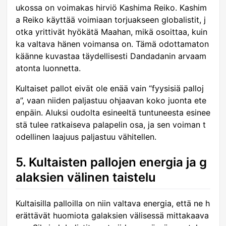
ukossa on voimakas hirviö Kashima Reiko. Kashim
a Reiko käyttää voimiaan torjuakseen globalistit, j
otka yrittivät hyökätä Maahan, mikä osoittaa, kuin
ka valtava hänen voimansa on. Tämä odottamaton
käänne kuvastaa täydellisesti Dandadanin arvaam
atonta luonnetta.
Kultaiset pallot eivät ole enää vain “fyysisiä palloj
a”, vaan niiden paljastuu ohjaavan koko juonta ete
enpäin. Aluksi oudolta esineeltä tuntuneesta esinee
stä tulee ratkaiseva palapelin osa, ja sen voiman t
odellinen laajuus paljastuu vähitellen.
5. Kultaisten pallojen energia ja g
alaksien välinen taistelu
Kultaisilla palloilla on niin valtava energia, että ne h
erättävät huomiota galaksien välisessä mittakaava