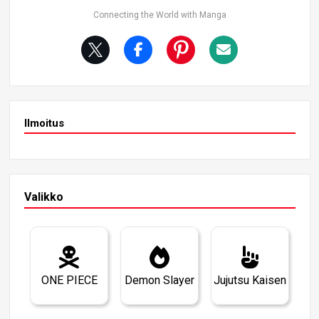
otka ovat jättäneet arpia hänen psyykeensä. Hänen hylk
Connecting the World with Manga
äämisensä on syvästi tuskallista, ja se korostaa hänen tu
nteidensa monimutkaisuutta. 2. Ken Takakuran tapaami
nen: Kohtalokas kohtaaminen Kun Momo on alakuloinen
eron jälkeen, hän kohtaa Ken Takakuran. Kenin nimi on s
ama kuin kuuluisan näyttelijän, jota Momo aikoinaan ihail
i, ja tämä sattuma vetää häntä puoleensa tavalla, jota hä
n ei osannut odottaa.
Ilmoitus
Valikko
ONE PIECE
Demon Slayer
Jujutsu Kaisen