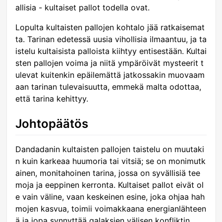
allisia - kultaiset pallot todella ovat.
Lopulta kultaisten pallojen kohtalo jää ratkaisemat
ta. Tarinan edetessä uusia vihollisia ilmaantuu, ja ta
istelu kultaisista palloista kiihtyy entisestään. Kultai
sten pallojen voima ja niitä ympäröivät mysteerit t
ulevat kuitenkin epäilemättä jatkossakin muovaam
aan tarinan tulevaisuutta, emmekä malta odottaa,
että tarina kehittyy.
Johtopäätös
Dandadanin kultaisten pallojen taistelu on muutaki
n kuin karkeaa huumoria tai vitsiä; se on monimutk
ainen, monitahoinen tarina, jossa on syvällisiä tee
moja ja eeppinen kerronta. Kultaiset pallot eivät ol
e vain väline, vaan keskeinen esine, joka ohjaa hah
mojen kasvua, toimii voimakkaana energianlähteen
ä ja jopa synnyttää galaksien välisen konfliktin.