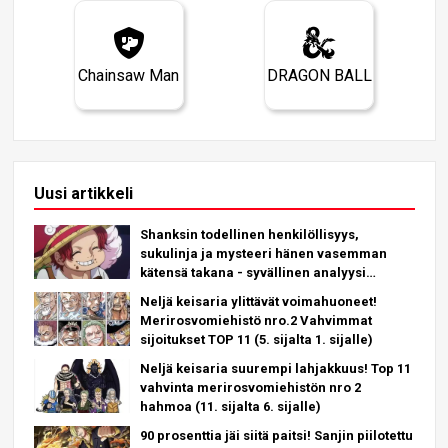
Chainsaw Man
DRAGON BALL
Uusi artikkeli
Shanksin todellinen henkilöllisyys,
sukulinja ja mysteeri hänen vasemman
kätensä takana - syvällinen analyysi
uusimmasta luvusta!
Neljä keisaria ylittävät voimahuoneet!
Merirosvomiehistö nro.2 Vahvimmat
sijoitukset TOP 11 (5. sijalta 1. sijalle)
Neljä keisaria suurempi lahjakkuus! Top 11
vahvinta merirosvomiehistön nro 2
hahmoa (11. sijalta 6. sijalle)
90 prosenttia jäi siitä paitsi! Sanjin piilotettu