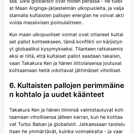
ssa. Siksi globalistit ovat niiden perässä - ne tulev
at Maan Arginga-järjestelmän ulkopuolelta, ja valja
stamalla kultaisten pallojen energian he voivat akti
voida massiivisen poimulaitteen.
Kun maan ulkopuoliset voimat ovat ottaneet kultai
set pallot kohteekseen, tämä konflikti on kärjistyn
yt globaaliksi kysymykseksi. Tilanteen ratkaisemis
eksi ei riitä, että kultaiset pallot saadaan takaisin,
vaan Takakura Ken ja hänen liittolaisensa joutuvat
kohtaamaan heitä odottavat jättimäiset viholliset.
6. Kultaisten pallojen perimmäine
n kohtalo ja uudet käänteet
Takakura Ken ja hänen tiiminsä valmistautuvat koh
taamaan vihollisensa jälleen kerran, kun he kohtaa
vat Turbo Baban ja globalistit. Jatkaessaan taistelu
itaan he ymmärtävät, kuinka voimakkaita - ja vaar