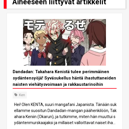
Aiheeseen liittyvät artikkelit
Dandadan: Takahara Kenistä tulee perimmäinen
sydäntensyöjä! Syväsukellus häntä ihastuttaneiden
naisten viehätysvoimaan ja rakkaustarinoihin
Ken
Hei! Olen KENTA, suuri mangafani Japanista. Tänään suk
ellamme suositun Dandadan-mangan päähenkilöön, Tak
ahara Keniin (Okarun), ja tutkimme, miten hän muuttui s
ydäntenmurskaajaksi ja millaiset valloittavat naiset ihast
uivat häneen. Alun perin huomaamaton, kömpelö teini-ik