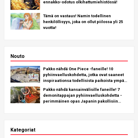
ennakko-odotus olkihattumiehistössä!
Tämä on vastaus! Namin todellinen
henkilöllisyys, joka on ollut piilossa yli 25
vuotta!
Nouto
Pakko nähdä One Piece -faneille! 10
pyhiinvaelluskohdetta, jotka ovat saaneet
inspiraationsa todellisista paikoista ympäri
maapalloa!
Pakko nähdä kansainvälisille faneille! 7
demonitappajan pyhiinvaelluskohdetta -
perimmäinen opas Japanin pakollisiin
kohteisiin tutustumiseen
Kategoriat