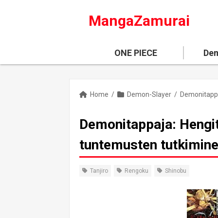
MangaZamurai
ONE PIECE
Dem
Home
/
Demon-Slayer
/
Demonitappaja: Hengity
tuntemusten tutkimin
Tanjiro
Rengoku
Shinobu