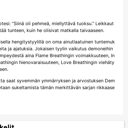
esi: “Siinä oli pehmeä, miellyttävä tuoksu.” Leikkaut
ä tunteen, kuin he olisivat matkalla taivaaseen.
ella hengitystyylillä on oma ainutlaatuinen tuntemuk
ita ja ajatuksia. Jokaisen tyylin vaikutus demoneihin
lempeydestä aina Flame Breathingin voimakkuuteen, In
athingin hienovaraisuuteen, Love Breathingin viehäty
een.
utta saat syvemmän ymmärryksen ja arvostuksen Dem
etaan sukeltamista tämän merkittävän sarjan rikkaase
kelit