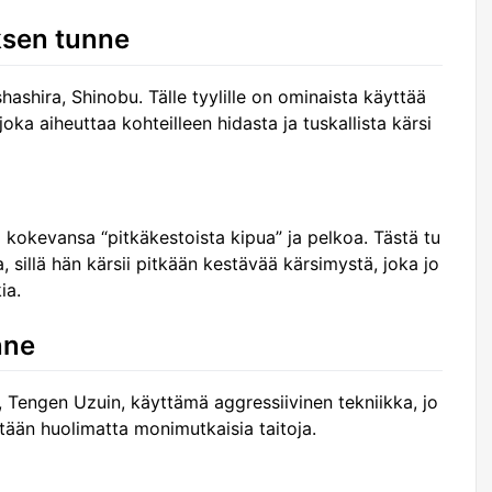
ksen tunne
ashira, Shinobu. Tälle tyylille on ominaista käyttää
oka aiheuttaa kohteilleen hidasta ja tuskallista kärsi
kokevansa “pitkäkestoista kipua” ja pelkoa. Tästä tu
 sillä hän kärsii pitkään kestävää kärsimystä, joka jo
ia.
nne
Tengen Uzuin, käyttämä aggressiivinen tekniikka, jo
ään huolimatta monimutkaisia taitoja.