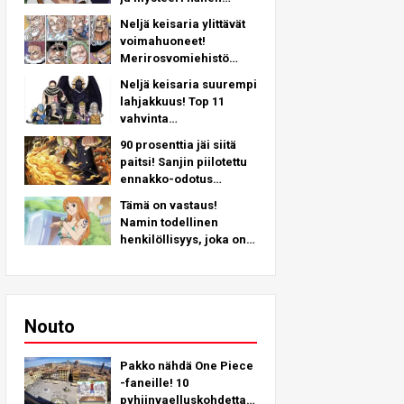
vasemman kätensä
Neljä keisaria ylittävät
takana - syvällinen
voimahuoneet!
analyysi uusimmasta
Merirosvomiehistö
luvusta!
nro.2 Vahvimmat
Neljä keisaria suurempi
sijoitukset TOP 11 (5.
lahjakkuus! Top 11
sijalta 1. sijalle)
vahvinta
merirosvomiehistön
90 prosenttia jäi siitä
nro 2 hahmoa (11.
paitsi! Sanjin piilotettu
sijalta 6. sijalle)
ennakko-odotus
olkihattumiehistössä!
Tämä on vastaus!
Namin todellinen
henkilöllisyys, joka on
ollut piilossa yli 25
vuotta!
Nouto
Pakko nähdä One Piece
-faneille! 10
pyhiinvaelluskohdetta,