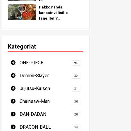
jotka ovat saaneet
Pakko nähdä
inspiraationsa
kansainvälisille
todellisista paikoista
faneille! 7
ympäri maapalloa!
demonitappajan
pyhiinvaelluskohdetta -
perimmäinen opas
Japanin pakollisiin
Kategoriat
kohteisiin
tutustumiseen
ONE-PIECE
94
Demon-Slayer
32
Jujutsu-Kaisen
31
Chainsaw-Man
30
DAN-DADAN
20
DRAGON-BALL
19