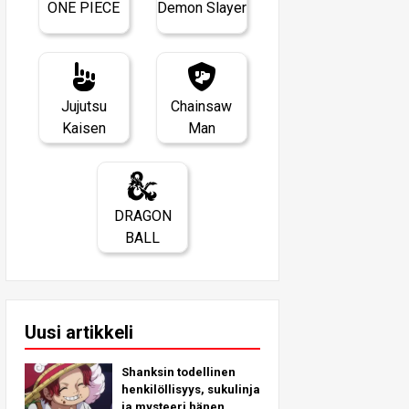
ONE PIECE
Demon Slayer
Jujutsu
Chainsaw
Kaisen
Man
DRAGON
BALL
Uusi artikkeli
Shanksin todellinen
henkilöllisyys, sukulinja
ja mysteeri hänen