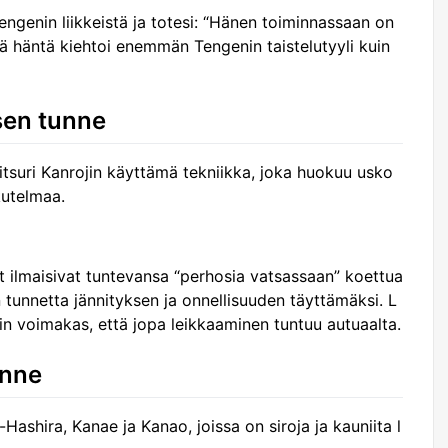
genin liikkeistä ja totesi: “Hänen toiminnassaan on
että häntä kiehtoi enemmän Tengenin taistelutyyli kuin
sen tunne
tsuri Kanrojin käyttämä tekniikka, joka huokuu usko
kutelmaa.
t ilmaisivat tuntevansa “perhosia vatsassaan” koettua
n tunnetta jännityksen ja onnellisuuden täyttämäksi. L
in voimakas, että jopa leikkaaminen tuntuu autuaalta.
unne
shira, Kanae ja Kanao, joissa on siroja ja kauniita l