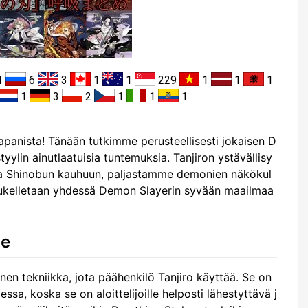
1
6
3
1
1
229
1
1
1
1
3
2
1
1
1
panista! Tänään tutkimme perusteellisesti jokaisen D
yylin ainutlaatuisia tuntemuksia. Tanjiron ystävällisy
ja Shinobun kauhuun, paljastamme demonien näkökul
Sukelletaan yhdessä Demon Slayerin syvään maailmaa
ne
en tekniikka, jota päähenkilö Tanjiro käyttää. Se on
ssa, koska se on aloittelijoille helposti lähestyttävä j