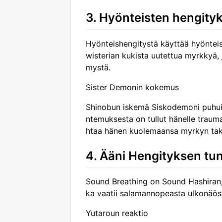
3. Hyönteisten hengity
Hyönteishengitystä käyttää hyönteish
wisterian kukista uutettua myrkkyä, j
mystä.
Sister Demonin kokemus
Shinobun iskemä Siskodemoni puhui 
ntemuksesta on tullut hänelle trauma,
htaa hänen kuolemaansa myrkyn tak
4. Ääni Hengityksen tu
Sound Breathing on Sound Hashiran, 
ka vaatii salamannopeasta ulkonäöst
Yutaroun reaktio