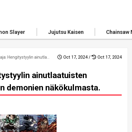
on Slayer
Jujutsu Kaisen
Chainsaw
Oct 17, 2024 /
Oct 17, 2024
Demonitappaja: Hengitystyylin ainutlaatuisten tuntemusten tutkiminen demonien näkökulmasta.
styylin ainutlaatuisten
en demonien näkökulmasta.