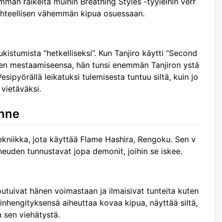
än räikeitä muihin Breathing Styles -tyyleihin verr
suhteellisen vähemmän kipua osuessaan.
istumista “hetkelliseksi”. Kun Tanjiro käytti “Second
en mestaamiseensa, hän tunsi enemmän Tanjiron ystä
esipyörällä leikatuksi tulemisesta tuntuu siltä, kuin jo
 vietäväksi.
unne
ekniikka, jota käyttää Flame Hashira, Rengoku. Sen v
neuden tunnustavat jopa demonit, joihin se iskee.
uivat hänen voimastaan ja ilmaisivat tunteita kuten
iekinhengityksensä aiheuttaa kovaa kipua, näyttää siltä,
 sen viehätystä.