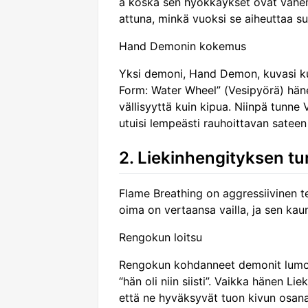
a koska sen hyökkäykset ovat vähemm
attuna, minkä vuoksi se aiheuttaa 
Hand Demonin kokemus
Yksi demoni, Hand Demon, kuvasi kuk
Form: Water Wheel” (Vesipyörä) hän
vällisyyttä kuin kipua. Niinpä tunne V
utuisi lempeästi rauhoittavan sateen
2. Liekinhengityksen t
Flame Breathing on aggressiivinen t
oima on vertaansa vailla, ja sen kau
Rengokun loitsu
Rengokun kohdanneet demonit lumout
“hän oli niin siisti”. Vaikka hänen L
että ne hyväksyvät tuon kivun osana