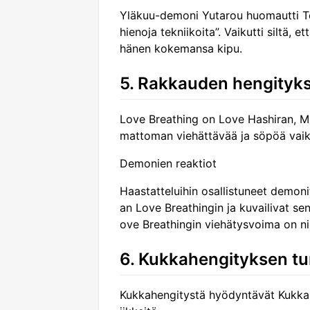
Yläkuu-demoni Yutarou huomautti Ten
hienoja tekniikoita”. Vaikutti siltä, 
hänen kokemansa kipu.
5. Rakkauden hengityk
Love Breathing on Love Hashiran, Mi
mattoman viehättävää ja söpöä vai
Demonien reaktiot
Haastatteluihin osallistuneet demoni
an Love Breathingin ja kuvailivat se
ove Breathingin viehätysvoima on ni
6. Kukkahengityksen t
Kukkahengitystä hyödyntävät Kukka-Ha