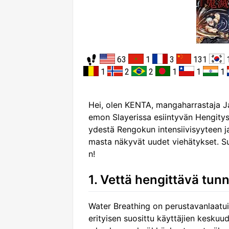
63
1
3
131
1
2
2
1
1
1
Hei, olen KENTA, mangaharrastaja Ja
emon Slayerissa esiintyvän Hengityst
ydestä Rengokun intensiivisyyteen 
masta näkyvät uudet viehätykset. 
n!
1. Vettä hengittävä tun
Water Breathing on perustavanlaatuin
erityisen suosittu käyttäjien keskuude