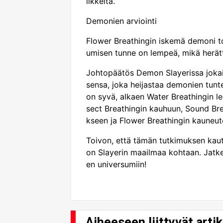
iikkeitä.
Demonien arviointi
Flower Breathingin iskemä demoni tot
umisen tunne on lempeä, mikä herättä
Johtopäätös Demon Slayerissa jokais
sensa, joka heijastaa demonien tunte
on syvä, alkaen Water Breathingin 
sect Breathingin kauhuun, Sound Bre
kseen ja Flower Breathingin kauneut
Toivon, että tämän tutkimuksen ka
on Slayerin maailmaa kohtaan. Jatk
en universumiin!
Aiheeseen liittyvät artik