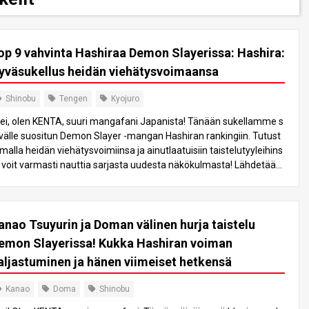
op 9 vahvinta Hashiraa Demon Slayerissa: Hashira:
yväsukellus heidän viehätysvoimaansa
Shinobu
Tengen
Kyojuro
ei, olen KENTA, suuri mangafani Japanista! Tänään sukellamme s
välle suositun Demon Slayer -mangan Hashiran rankingiin. Tutust
malla heidän viehätysvoimiinsa ja ainutlaatuisiin taistelutyyleihins
 voit varmasti nauttia sarjasta uudesta näkökulmasta! Lähdetään
hdessä tähän jännittävään seikkailuun! 9: Shinobu Kocho Shinobu
ocho on siro nainen, joka toimii Hyönteishashirana. Vaikka hän on
ienikokoinen muihin Hashiroihin verrattuna, hän korvaa sen nopeill
anao Tsuyurin ja Doman välinen hurja taistelu
 liikkeillään ja ainutlaatuisilla myrkkytekniikoillaan. Natagumo-vuor
n kaaren aikana hän osoittaa voimansa voittamalla Ala-Kuun dem
emon Slayerissa! Kukka Hashiran voiman
nin, Ruin. Hänen myrkkynsä on erikoinen ja voi vaikuttaa demonei
aljastuminen ja hänen viimeiset hetkensä
in, mutta sen teho Yläkuuta vastaan on rajallinen. Erityisesti se ei t
honnut Yläkuu Kakkoseen, Domaan. Vaikka hänen myrkkynsä on
Kanao
Doma
Shinobu
skomattoman voimakas, hänen on ensin haavoitettava vastustaj