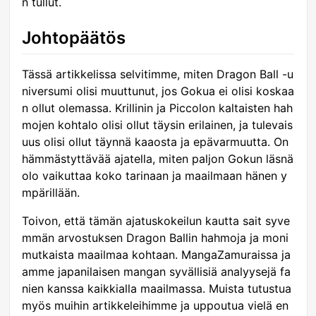
n tullut.
Johtopäätös
Tässä artikkelissa selvitimme, miten Dragon Ball -u
niversumi olisi muuttunut, jos Gokua ei olisi koskaa
n ollut olemassa. Krillinin ja Piccolon kaltaisten hah
mojen kohtalo olisi ollut täysin erilainen, ja tulevais
uus olisi ollut täynnä kaaosta ja epävarmuutta. On
hämmästyttävää ajatella, miten paljon Gokun läsnä
olo vaikuttaa koko tarinaan ja maailmaan hänen y
mpärillään.
Toivon, että tämän ajatuskokeilun kautta sait syve
mmän arvostuksen Dragon Ballin hahmoja ja moni
mutkaista maailmaa kohtaan. MangaZamuraissa ja
amme japanilaisen mangan syvällisiä analyysejä fa
nien kanssa kaikkialla maailmassa. Muista tutustua
myös muihin artikkeleihimme ja uppoutua vielä en