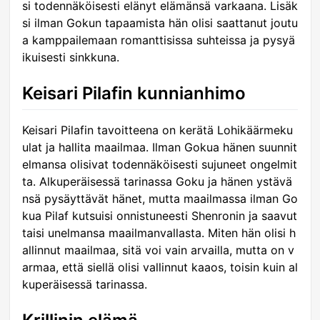
si todennäköisesti elänyt elämänsä varkaana. Lisäk
si ilman Gokun tapaamista hän olisi saattanut joutu
a kamppailemaan romanttisissa suhteissa ja pysyä
ikuisesti sinkkuna.
Keisari Pilafin kunnianhimo
Keisari Pilafin tavoitteena on kerätä Lohikäärmeku
ulat ja hallita maailmaa. Ilman Gokua hänen suunnit
elmansa olisivat todennäköisesti sujuneet ongelmit
ta. Alkuperäisessä tarinassa Goku ja hänen ystävä
nsä pysäyttävät hänet, mutta maailmassa ilman Go
kua Pilaf kutsuisi onnistuneesti Shenronin ja saavut
taisi unelmansa maailmanvallasta. Miten hän olisi h
allinnut maailmaa, sitä voi vain arvailla, mutta on v
armaa, että siellä olisi vallinnut kaaos, toisin kuin al
kuperäisessä tarinassa.