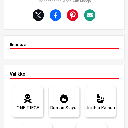
Tätä voimaa ei kuitenkaan hyödynnetty sen jälkeen juuri
Connecting the World with Manga
kaan ja se näyttää jäävän osaksi Gokun piilevää potentia
alia. Ei ole epätavallista, että tällaiset kyvyt ilmestyvät til
apäisesti Gokun kasvun aikana. Kyky moninkertaistaa esi
neitä Animen Cell-saagan aikana on kohtaus, jossa Goku
moninkertaistaa pullat kolmeen poistuttuaan Hyperbolis
esta aikakammiosta.
Ilmoitus
Valikko
ONE PIECE
Demon Slayer
Jujutsu Kaisen