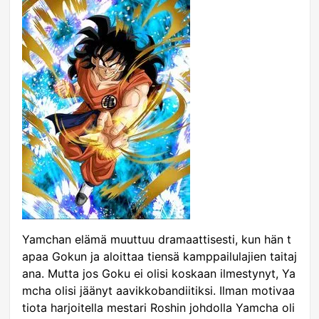
Yamchan elämä muuttuu dramaattisesti, kun hän t
apaa Gokun ja aloittaa tiensä kamppailulajien taitaj
ana. Mutta jos Goku ei olisi koskaan ilmestynyt, Ya
mcha olisi jäänyt aavikkobandiitiksi. Ilman motivaa
tiota harjoitella mestari Roshin johdolla Yamcha oli