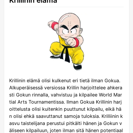
Krillinin elämä
Krillinin elämä olisi kulkenut eri tietä ilman Gokua.
Alkuperäisessä versiossa Krillin harjoittelee ahkera
sti Gokun rinnalla, vahvistuu ja kilpailee World Mar
tial Arts Tournamentissa. Ilman Gokua Krillinin harj
oittelusta olisi kuitenkin puuttunut kilpailu, eikä hä
n olisi ehkä saavuttanut samoja tuloksia. Krilliinin k
asvu taistelijana perustui pitkälti hänen ja Gokun v
äliseen kilpailuun, joten ilman sitä hänen potentiaal