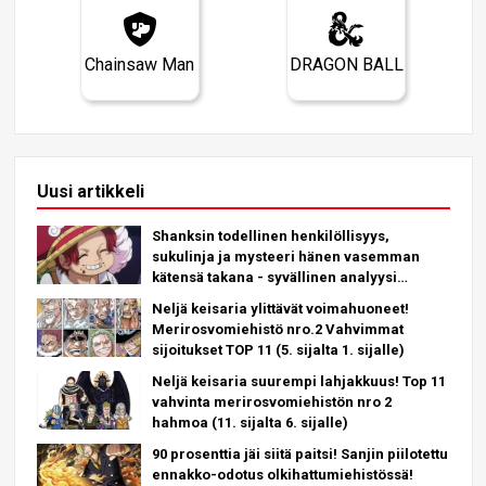
Chainsaw Man
DRAGON BALL
Uusi artikkeli
Shanksin todellinen henkilöllisyys,
sukulinja ja mysteeri hänen vasemman
kätensä takana - syvällinen analyysi
uusimmasta luvusta!
Neljä keisaria ylittävät voimahuoneet!
Merirosvomiehistö nro.2 Vahvimmat
sijoitukset TOP 11 (5. sijalta 1. sijalle)
Neljä keisaria suurempi lahjakkuus! Top 11
vahvinta merirosvomiehistön nro 2
hahmoa (11. sijalta 6. sijalle)
90 prosenttia jäi siitä paitsi! Sanjin piilotettu
ennakko-odotus olkihattumiehistössä!