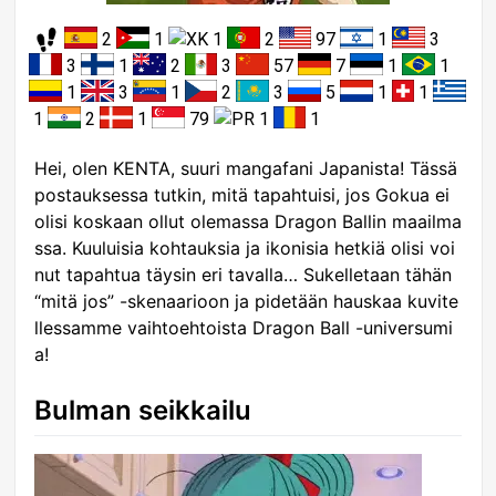
2
1
1
2
97
1
3
3
1
2
3
57
7
1
1
1
3
1
2
3
5
1
1
1
2
1
79
1
1
Hei, olen KENTA, suuri mangafani Japanista! Tässä
postauksessa tutkin, mitä tapahtuisi, jos Gokua ei
olisi koskaan ollut olemassa Dragon Ballin maailma
ssa. Kuuluisia kohtauksia ja ikonisia hetkiä olisi voi
nut tapahtua täysin eri tavalla… Sukelletaan tähän
“mitä jos” -skenaarioon ja pidetään hauskaa kuvite
llessamme vaihtoehtoista Dragon Ball -universumi
a!
Bulman seikkailu