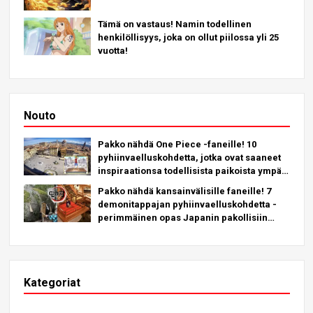
Tämä on vastaus! Namin todellinen
henkilöllisyys, joka on ollut piilossa yli 25
vuotta!
Nouto
Pakko nähdä One Piece -faneille! 10
pyhiinvaelluskohdetta, jotka ovat saaneet
inspiraationsa todellisista paikoista ympäri
maapalloa!
Pakko nähdä kansainvälisille faneille! 7
demonitappajan pyhiinvaelluskohdetta -
perimmäinen opas Japanin pakollisiin
kohteisiin tutustumiseen
Kategoriat