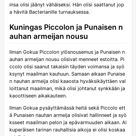
insa olisi jäänyt vähäiseksi. Hän olisi saattanut jop
a hävitä Bacterianille turnauksessa.
Kuningas Piccolon ja Punaisen n
auhan armeijan nousu
Ilman Gokua Piccolon ylösnousemus ja Punaisen n
auhan armeijan nousu olisivat menneet estoitta. Pi
ccolo olisi saanut takaisin täyden voimansa ja syö
ksynyt maailman kauhuun. Samaan aikaan Punaise
n nauhan armeija olisi kaaosta hyväksikäyttäen val
loittanut maailman, mikä olisi johtanut synkkään ja
kaoottiseen aikakauteen.
Ilman Gokua pysäyttämässä heitä sekä Piccolo ett
ä Punaisen nauhan armeija olisivat hallinneet ja syö
ksseet maailman pelon ja epävarmuuden aikaan. Al
kuperäisen tarinan rauhallisia aikoja ei olisi koskaa