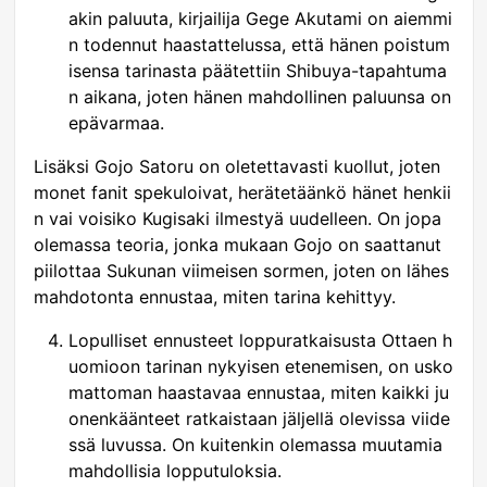
akin paluuta, kirjailija Gege Akutami on aiemmi
n todennut haastattelussa, että hänen poistum
isensa tarinasta päätettiin Shibuya-tapahtuma
n aikana, joten hänen mahdollinen paluunsa on
epävarmaa.
Lisäksi Gojo Satoru on oletettavasti kuollut, joten
monet fanit spekuloivat, herätetäänkö hänet henkii
n vai voisiko Kugisaki ilmestyä uudelleen. On jopa
olemassa teoria, jonka mukaan Gojo on saattanut
piilottaa Sukunan viimeisen sormen, joten on lähes
mahdotonta ennustaa, miten tarina kehittyy.
Lopulliset ennusteet loppuratkaisusta Ottaen h
uomioon tarinan nykyisen etenemisen, on usko
mattoman haastavaa ennustaa, miten kaikki ju
onenkäänteet ratkaistaan jäljellä olevissa viide
ssä luvussa. On kuitenkin olemassa muutamia
mahdollisia lopputuloksia.