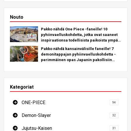
Nouto
Pakko nähdä One Piece -faneille! 10
pyhiinvaelluskohdetta, jotka ovat saaneet
inspiraationsa todellisista paikoista ympäri
maapalloa!
Pakko nähdä kansainvälisille faneille! 7
demonitappajan pyhiinvaelluskohdetta -
perimmäinen opas Japanin pakollisiin
kohteisiin tutustumiseen
Kategoriat
ONE-PIECE
94
Demon-Slayer
32
Jujutsu-Kaisen
31