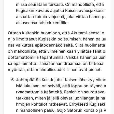
missa seurataan tarkasti. On mahdollista, että
Kugisakin kuvaus Jujutsu Kaisen avausjaksoss
a saattaa toimia vihjeenä, joka viittaa hänen p
aluuseensa taistelukentälle.
Ottaen kuitenkin huomioon, että Akutami-sensei o
n jo ilmoittanut Kugisakin poistumisen, hänen paluu
nsa vaikuttaa epätodennäköiseltä. Siitä huolimatta
on mahdollista, että viimeinen kaari yllättää fanit o
dottamattomilla tapahtumilla. Vaikka hänen paluun
sa epäilemättä lisäisi tarinan draamaa, on tärkeää
myöntää, että mahdollisuudet siihen ovat pienet.
Johtopäätös Kun Jujutsu Kaisen lähestyy viime
isiä lukujaan, on selvää, että loppu on täynnä a
rvaamattomia käänteitä. Fanien on seurattava
tarkkaan, miten jäljellä olevat juonilangat ja ha
hmojen kohtalot ratkeavat. Erityisesti Kugisaki
n mahdollinen paluu, Gojo Satorun kohtalo ja v