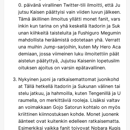
0. päivänä virallinen Twitter-tili ilmoitti, että Ju
jutsu Kaisen päättyisi vain viiden luvun jälkeen.
Tämä äkillinen ilmoitus yllätti monet fanit, vars
inkin kun tarina on yhä keskellä Itadorin ja Suk
unan kiihkeitä taisteluita ja Fushiguro Megumin
mahdollista heräämistä odotetaan yhä. Verratt
una muihin Jump-sarjoihin, kuten My Hero Aca
demiaan, jossa viimeinen luku ilmoitettiin päät
aistelun päätyttyä, Jujutsu Kaisenin lopetusilm
oituksen ajoitus on varsin epätavallinen.
Nykyinen juoni ja ratkaisemattomat juonikohd
at Tällä hetkellä Itadorin ja Sukunan välinen tai
stelu jatkuu, ja hahmoilla, kuten Tengenillä ja U
raumella, on merkittäviä rooleja. Lisäksi valtav
an voimakkaan Gojo Satorun kohtalo on myös
kriittinen kiinnostuksen kohde. Monet juonenk
äänteet ovat kuitenkin edelleen ratkaisematta.
Esimerkiksi vaikka fanit toivovat Nobara Kugis