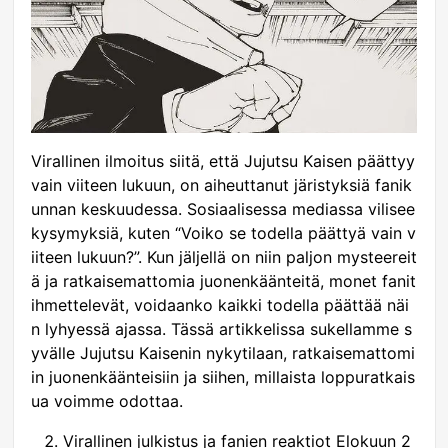
Virallinen ilmoitus siitä, että Jujutsu Kaisen päättyy
vain viiteen lukuun, on aiheuttanut järistyksiä fanik
unnan keskuudessa. Sosiaalisessa mediassa vilisee
kysymyksiä, kuten “Voiko se todella päättyä vain v
iiteen lukuun?”. Kun jäljellä on niin paljon mysteereit
ä ja ratkaisemattomia juonenkäänteitä, monet fanit
ihmettelevät, voidaanko kaikki todella päättää näi
n lyhyessä ajassa. Tässä artikkelissa sukellamme s
yvälle Jujutsu Kaisenin nykytilaan, ratkaisemattomi
in juonenkäänteisiin ja siihen, millaista loppuratkais
ua voimme odottaa.
Virallinen julkistus ja fanien reaktiot Elokuun 2