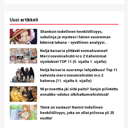
Uusi artikkeli
Shanksin todellinen henkilöllisyys,
sukulinja ja mysteeri hänen vasemman
kätensä takana - syvällinen analyysi
uusimmasta luvusta!
Neljä keisaria ylittävät voimahuoneet!
Merirosvomiehistö nro.2 Vahvimmat
sijoitukset TOP 11 (5. sijalta 1. sijalle)
Neljä keisaria suurempi lahjakkuus! Top 11
vahvinta merirosvomiehistön nro 2
hahmoa (11. sijalta 6. sijalle)
90 prosenttia jäi siitä paitsi! Sanjin piilotettu
ennakko-odotus olkihattumiehistössä!
Tämä on vastaus! Namin todellinen
henkilöllisyys, joka on ollut piilossa yli 25
vuotta!