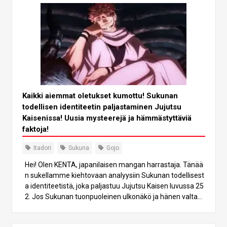
Kaikki aiemmat oletukset kumottu! Sukunan
todellisen identiteetin paljastaminen Jujutsu
Kaisenissa! Uusia mysteerejä ja hämmästyttäviä
faktoja!
Itadori
Sukuna
Gojo
Hei! Olen KENTA, japanilaisen mangan harrastaja. Tänää
n sukellamme kiehtovaan analyysiin Sukunan todellisest
a identiteetistä, joka paljastuu Jujutsu Kaisen luvussa 25
2. Jos Sukunan tuonpuoleinen ulkonäkö ja hänen valtava
n voimansa salaisuus kiehtovat sinua ja jos haluat selvitt
ää, kuka hän todella on, tämä artikkeli on sinulle. Lähdetä