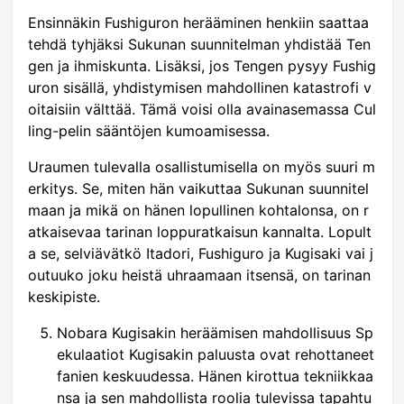
Ensinnäkin Fushiguron herääminen henkiin saattaa
tehdä tyhjäksi Sukunan suunnitelman yhdistää Ten
gen ja ihmiskunta. Lisäksi, jos Tengen pysyy Fushig
uron sisällä, yhdistymisen mahdollinen katastrofi v
oitaisiin välttää. Tämä voisi olla avainasemassa Cul
ling-pelin sääntöjen kumoamisessa.
Uraumen tulevalla osallistumisella on myös suuri m
erkitys. Se, miten hän vaikuttaa Sukunan suunnitel
maan ja mikä on hänen lopullinen kohtalonsa, on r
atkaisevaa tarinan loppuratkaisun kannalta. Lopult
a se, selviävätkö Itadori, Fushiguro ja Kugisaki vai j
outuuko joku heistä uhraamaan itsensä, on tarinan
keskipiste.
Nobara Kugisakin heräämisen mahdollisuus Sp
ekulaatiot Kugisakin paluusta ovat rehottaneet
fanien keskuudessa. Hänen kirottua tekniikkaa
nsa ja sen mahdollista roolia tulevissa tapahtu