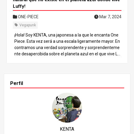
Luffy!
ONE-PIECE
Mar 7, 2024
Vegapunk
¡Hola! Soy KENTA, una japonesa a la que le encanta One
Piece. Esta vez será a una escala ligeramente mayor. En
contramos una verdad sorprendente y sorprendenteme
nte desapercibida sobre el planeta azul en el que vive Lu
ffy, donde se desarrolla actualmente la historia de One P
iece. Esperamos que comprender el contenido de este n
úmero le ayude a disfrutar más de la historia en el futur
o, así que le rogamos que siga leyendo hasta el final. El pl
Perfil
aneta azul donde vive Luffy De repente, en nuestro plan
eta azul, las necesidades mínimas para una vida prósper
a son electricidad, gas, agua e instalaciones de comunica
ción como teléfonos, ¿verdad? Es lo que se conoce como
línea de vida. Por supuesto, esta idea debería ser de dom
inio público en el planeta azul donde vive Luffy, el escena
rio de One Piece. Sin embargo, notamos una diferencia e
KENTA
vidente con el mundo en que vivimos. De hecho, el planet