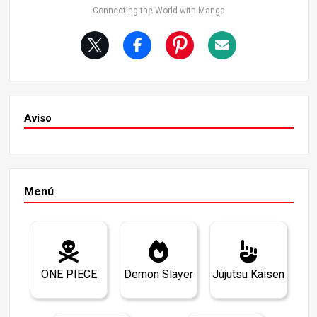
a azul donde viven Luffy y sus amigos no tiene “electricid
Connecting the World with Manga
ad”. Más concretamente, “el concepto de generar electri
cidad y utilizarla como energía no existe”. Explícalo detall
adamente. Un mundo sin electricidad En este planeta az
ul actual, toda la electricidad como energía ha sido sustit
uida por el rayo, sobre la base de que “el concepto de ge
nerar electricidad y utilizarla como energía no existe”.
Aviso
Menú
ONE PIECE
Demon Slayer
Jujutsu Kaisen