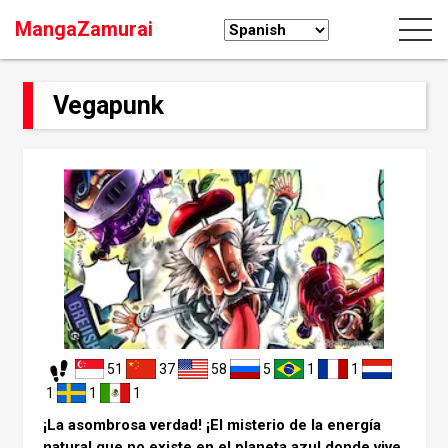
MangaZamurai
Vegapunk
51
37
58
5
1
1
1
1
1
¡La asombrosa verdad! ¡El misterio de la energía
natural que no existe en el planeta azul donde vive