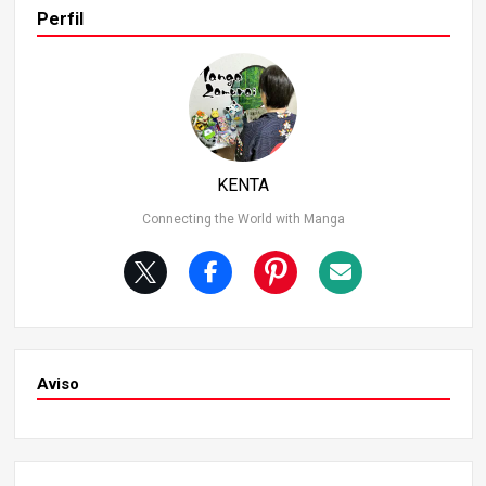
omo Insect Hashira. Aunque es más pequeña en compar
Perfil
ación con otros Hashira, lo compensa con sus rápidos m
ovimientos y sus técnicas de veneno únicas. En el arco d
e la Montaña Natagumo, demuestra su fuerza al derrota
r a Rui, el demonio de la Luna Inferior. Su veneno es espe
cial y puede afectar a los demonios, pero tiene una efica
cia limitada contra las Lunas Superiores. En particular, no
funcionó con Doma, la Luna Superior Dos. Aunque su ven
KENTA
eno es increíblemente potente, primero debe infligir una
herida a su oponente para asestarle un golpe mortal, lo q
Connecting the World with Manga
ue plantea dudas sobre su eficacia contra otros Hashira.
8º puesto: Tengen Uzui Tengen Uzui, el Hashira del Sonid
o, posee una apariencia llamativa y unas feroces habilida
des de combate. Tiene una personalidad extravagante y
unas habilidades físicas excepcionales. Utilizando la técn
ica de la Respiración Sonora, destaca en los ataques expl
osivos, que son especialmente fuertes en comparación c
Aviso
on otros estilos de respiración.