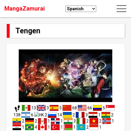
MangaZamurai
Tengen
13
3
5
68
66
5
138
6
2
14
2
3
1
2
2
2
1
1
3
2
2
1
1
4
1
1
1
2
1