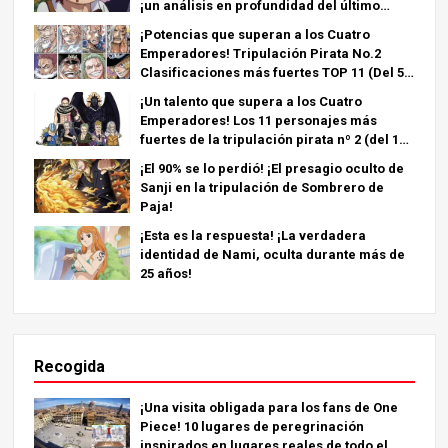
¡un análisis en profundidad del último
capítulo!
¡Potencias que superan a los Cuatro
Emperadores! Tripulación Pirata No.2
Clasificaciones más fuertes TOP 11 (Del 5º
al 1º)
¡Un talento que supera a los Cuatro
Emperadores! Los 11 personajes más
fuertes de la tripulación pirata nº 2 (del 11º
al 6º puesto)
¡El 90% se lo perdió! ¡El presagio oculto de
Sanji en la tripulación de Sombrero de
Paja!
¡Esta es la respuesta! ¡La verdadera
identidad de Nami, oculta durante más de
25 años!
Recogida
¡Una visita obligada para los fans de One
Piece! 10 lugares de peregrinación
inspirados en lugares reales de todo el