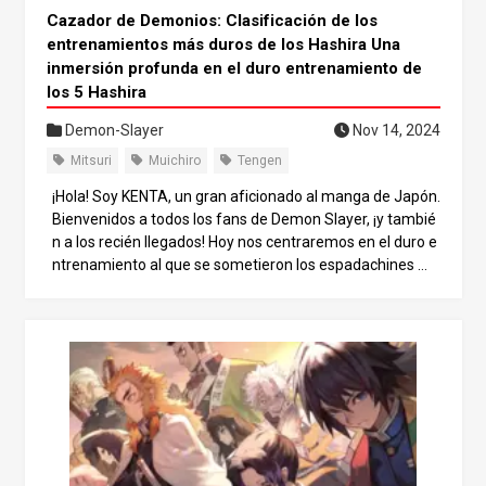
Cazador de Demonios: Clasificación de los
entrenamientos más duros de los Hashira Una
inmersión profunda en el duro entrenamiento de
los 5 Hashira
Demon-Slayer
Nov 14, 2024
Mitsuri
Muichiro
Tengen
¡Hola! Soy KENTA, un gran aficionado al manga de Japón.
Bienvenidos a todos los fans de Demon Slayer, ¡y tambié
n a los recién llegados! Hoy nos centraremos en el duro e
ntrenamiento al que se sometieron los espadachines má
s poderosos del Cuerpo de Cazadores de Demonios, los
Hashira. ¿Cuál de los Hashira recibió el entrenamiento m
ás duro? Los clasificaremos y analizaremos lo intenso y
agotador que fue su entrenamiento. Demon Slayer es co
nocida por sus intensas escenas de batalla, pero los vínc
ulos y el crecimiento de los personajes son igual de cauti
vadores. Detrás de su crecimiento se esconde un inmens
o esfuerzo, y el entrenamiento de los Hashira es una gra
n parte de él. El entrenamiento de los Hashira no se limit