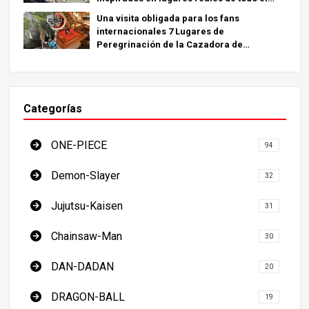
mundo.
Una visita obligada para los fans
internacionales 7 Lugares de
Peregrinación de la Cazadora de
Demonios - La Guía Definitiva para Visitar
los Lugares Imprescindibles de Japón
Categorías
ONE-PIECE
94
Demon-Slayer
32
Jujutsu-Kaisen
31
Chainsaw-Man
30
DAN-DADAN
20
DRAGON-BALL
19