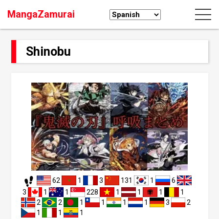
MangaZamurai
Shinobu
62
1
3
131
1
6
3
1
1
228
1
1
1
1
2
2
1
1
1
1
3
2
1
1
1