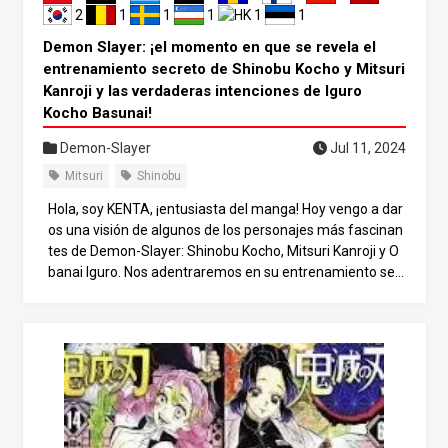
a.
2
1
1
1
1
1
Demon Slayer: ¡el momento en que se revela el
entrenamiento secreto de Shinobu Kocho y Mitsuri
Kanroji y las verdaderas intenciones de Iguro
Kocho Basunai!
Demon-Slayer
Jul 11, 2024
Mitsuri
Shinobu
Hola, soy KENTA, ¡entusiasta del manga! Hoy vengo a dar
os una visión de algunos de los personajes más fascinan
tes de Demon-Slayer: Shinobu Kocho, Mitsuri Kanroji y O
banai Iguro. Nos adentraremos en su entrenamiento sec
reto, en por qué Obanai perdió los estribos con Shinobu y
en otros episodios jamás contados. ¡Acompáñanos a exp
lorar las profundidades de esta historia! 1. introducción. E
ntre los pilares del Demon-Slayer hay dos pilares femeni
nos, Mitsuri Kanroji y Shinobu Kocho. Estas dos mujeres ti
enen diferentes puntos fuertes y atractivos que han cau
tivado los corazones y las mentes de los lectores. Sin em
bargo, su relación y la historia de su entrenamiento no se