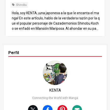
Shinobu
Hola, soy KENTA, ¡una japonesa a la que le encanta el ma
nga! En este artículo, hablo de la verdadera razón por la q
ue el popular personaje de Cazademonios Shinobu Koch
o se enfadó en Mansión Mariposa. Al ahondar en su pas
ado y sus sentimientos hacia los demonios, revelamos u
n lado de ella que no suele mostrar. Este artículo te ayud
ará a comprender mejor el personaje de Shinobu y a disf
rutar aún más de la historia. El pasado de Shinobu Kocho
Perfil
La tragedia de Shinobu y su hermana Kanae Shinobu Koc
ho es uno de los pilares que, junto con su hermana Kana
o Tsuyuri, se recupera y entrena en la Casa de las Maripo
sas. Tras su sonrisa se esconde una profunda tristeza y r
abia: la familia de Shinobu ha sido asesinada por los dem
onios. En particular, el hecho de que su querida hermana,
Kanae Kocho, también fuera asesinada por los demonios
KENTA
ha ensombrecido el corazón de Shinobu. Kanae era una
persona que tenía bondad hacia los ogros y decía que qu
Connecting the World with Manga
ería ser amiga de ellos. Shinobu ha asumido este sentimi
ento y también ha desarrollado una actitud tranquila y a