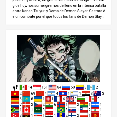
g de hoy, nos sumergiremos de lleno en la intensa batalla
entre Kanao Tsuyuri y Doma de Demon Slayer. Se trata d
e un combate por el que todos los fans de Demon Slayer
sienten curiosidad, y que no se reveló por completo en la
historia principal. Juntos exploraremos los misterios ocul
tos y la incalculable fuerza de Kanao. Mientras analizam
os esta legendaria batalla, descubrirás secretos sobre la
s capas más profundas de la historia. Disfrutemos juntos
de esta emocionante exploración. ¿Quién es Kanao Tsuy
uri? Su bondad y su trágico pasado Empecemos habland
o de Kanao Tsuyuri. Era la hermana mayor de Shinobu Ko
cho y la Hashira Flor del Cuerpo de Cazadores de Demoni
os. Sin embargo, su papel en la historia se muestra princi
palmente a través de flashbacks, ya que falleció trágica
mente antes de que se desarrollaran los acontecimiento
14
151
84
50
3
2
s principales. Kanao era conocida por su personalidad ap
acible y serena, a juego con su delicada apariencia. Su vi
2
69
4
4
1
1
3
3
da distaba mucho de ser tranquila. De niña, ella y su her
6
8
1
1
6
3
1
9
mana Shinobu perdieron a sus padres en un ataque dem
7
2
2
6
1
2
1
1
oníaco y apenas pudieron escapar de la muerte gracias a
1
1
3
1
8
1
2
1
la intervención de Gyomei Himejima, el Hashira de Piedr
3
1
1
1
2
2
1
1