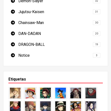
Demon-Slayer
32
Jujutsu-Kaisen
31
Chainsaw-Man
30
DAN-DADAN
20
DRAGON-BALL
19
Notice
3
Etiquetas