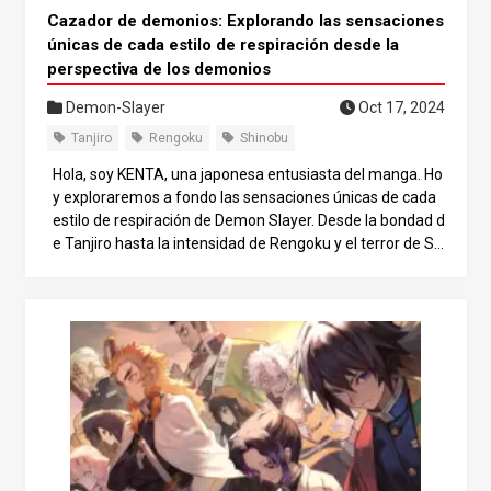
Cazador de demonios: Explorando las sensaciones
únicas de cada estilo de respiración desde la
perspectiva de los demonios
Demon-Slayer
Oct 17, 2024
Tanjiro
Rengoku
Shinobu
Hola, soy KENTA, una japonesa entusiasta del manga. Ho
y exploraremos a fondo las sensaciones únicas de cada
estilo de respiración de Demon Slayer. Desde la bondad d
e Tanjiro hasta la intensidad de Rengoku y el terror de Sh
inobu, descubriremos los nuevos encantos visibles desd
e la perspectiva de los demonios. ¡Sumerjámonos juntos
en el profundo mundo de Demon Slayer! 1. Sensación de
respiración acuática La Respiración de Agua es una técni
ca fundamental utilizada por el protagonista, Tanjiro. Es
particularmente popular entre los usuarios debido a su a
ccesibilidad para los principiantes y a sus ataques menos
llamativos en comparación con otros Estilos de Respiraci
ón, lo que resulta en un dolor relativamente menor al ser
golpeado. Experiencia de Hand Demon Un demonio, Han