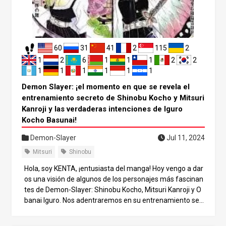
detallan en el libro. En este artículo, examinaremos en de
talle el entrenamiento secreto de Mitsuri Kanroji y Shinob
u Kocho y las razones de Obanai Iguro para atacar a Shin
obu. 2. la peculiar naturaleza de Mitsuri Kanroji y sus efec
60
31
41
2
115
2
tos En primer lugar, Mitsuri Kanroji tiene una constitución
única. Nació con una densidad de fibras musculares och
1
2
6
1
1
1
2
2
o veces superior a la de la gente normal, y esta constituci
1
1
1
1
1
1
ón es el secreto de su fuerza arrolladora. Incluso fue cap
Demon Slayer: ¡el momento en que se revela el
az de levantar un pepinillo de 15 kg a la edad de un año y
entrenamiento secreto de Shinobu Kocho y Mitsuri
dos meses después de nacer.
Kanroji y las verdaderas intenciones de Iguro
Kocho Basunai!
Demon-Slayer
Jul 11, 2024
Mitsuri
Shinobu
Hola, soy KENTA, ¡entusiasta del manga! Hoy vengo a dar
os una visión de algunos de los personajes más fascinan
tes de Demon-Slayer: Shinobu Kocho, Mitsuri Kanroji y O
banai Iguro. Nos adentraremos en su entrenamiento sec
reto, en por qué Obanai perdió los estribos con Shinobu y
en otros episodios jamás contados. ¡Acompáñanos a exp