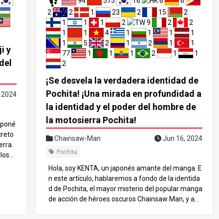
94
575
16
6
6
2
2
1
23
2
15
2
1
1
1
2
9
2
2
1
1
4
1
1
1
1
1
5
2
1
2
1
1
i y
77
1
1
1
2
1
1
del
2
¡Se desvela la verdadera identidad de
Pochita! ¡Una mirada en profundidad a
, 2024
la identidad y el poder del hombre de
la motosierra Pochita!
aponé
creto
Chainsaw-Man
Jun 16, 2024
erra.
Pochita
los
o alg
Hola, soy KENTA, un japonés amante del manga. E
l mun
n este artículo, hablaremos a fondo de la identida
 mode
d de Pochita, el mayor misterio del popular manga
na sen
de acción de héroes oscuros Chainsaw Man, y ana
ecto,
lizaremos su vínculo con Denji, los asombrosos po
n la c