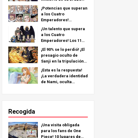
izquierdo: ¡un análisis
¡Potencias que superan
en profundidad del
a los Cuatro
último capítulo!
Emperadores!
Tripulación Pirata No.2
¡Un talento que supera
Clasificaciones más
a los Cuatro
fuertes TOP 11 (Del 5º al
Emperadores! Los 11
1º)
personajes más fuertes
¡El 90% se lo perdió! ¡El
de la tripulación pirata
presagio oculto de
nº 2 (del 11º al 6º
Sanji en la tripulación
puesto)
de Sombrero de Paja!
¡Esta es la respuesta!
¡La verdadera identidad
de Nami, oculta
durante más de 25
años!
Recogida
¡Una visita obligada
para los fans de One
Piece! 10 lugares de