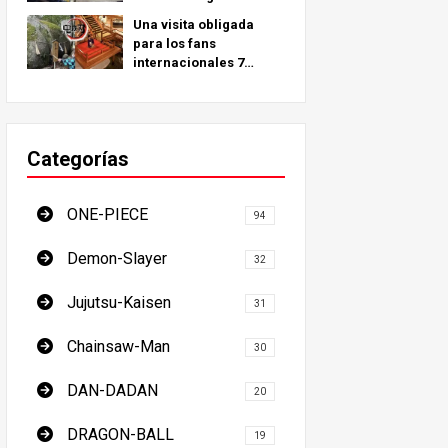
peregrinación
Una visita obligada
inspirados en lugares
para los fans
reales de todo el
internacionales 7
mundo.
Lugares de
Peregrinación de la
Cazadora de Demonios
- La Guía Definitiva
Categorías
para Visitar los Lugares
Imprescindibles de
Japón
ONE-PIECE
94
Demon-Slayer
32
Jujutsu-Kaisen
31
Chainsaw-Man
30
DAN-DADAN
20
DRAGON-BALL
19