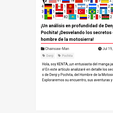
61
18
109
5
2
4
3
1
1
2
1
2
3
1
1
1
1
2
1
1
1
82
1
2
5
2
¡Un análisis en profundidad de Denj
Pochita! ¡Desvelando los secretos 
hombre de la motosierra!
Chainsaw-Man
Jul 19
Denji
Pochita
Hola, soy KENTA, ¡un entusiasta del manga j
s! En este artículo analizaré en detalle los se
s de Denji y Pochita, del Hombre de la Motosi
Exploraremos su encuentro, sus aventuras y 
misterios que los rodean. ¿Te has preguntad
una vez cómo sería si Pochita existiera en e
do real? Si Pochita estuviera en la sociedad
rna, su simpatía lo convertiría sin duda en u
sación en las redes sociales. Su singular asp
parecido al de un perro con una motosierra e