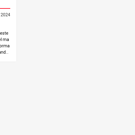
 2024
 este
el ma
sorma
sando
 el i
os lo
moren
edarás
l mun
prota
ji. De
que es
ionad
 un p
revivi
aw Ma
 de m