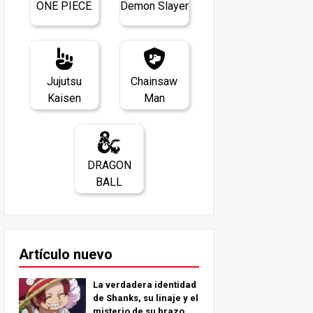
ONE PIECE
Demon Slayer
Jujutsu
Chainsaw
Kaisen
Man
DRAGON
BALL
Artículo nuevo
La verdadera identidad
de Shanks, su linaje y el
misterio de su brazo