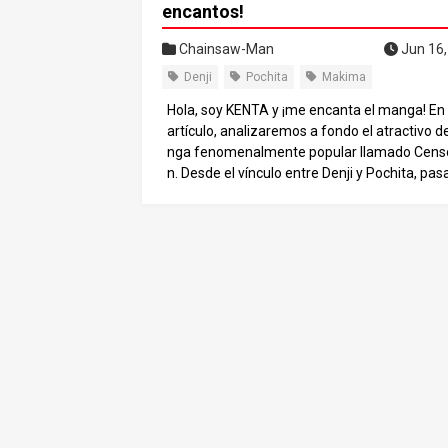
encantos!
Chainsaw-Man
Jun 16,
Denji
Pochita
Makima
Hola, soy KENTA y ¡me encanta el manga! En
artículo, analizaremos a fondo el atractivo d
nga fenomenalmente popular llamado Cen
n. Desde el vínculo entre Denji y Pochita, pa
por la misteriosa existencia de Makima, hasta
mpredecible argumento, presentaremos tod
s puntos que hacen que los lectores se ena
del manga. Al leer este blog, ¡tú también qu
cautivado por Censorman! ¡Sumérgete en e
do de Censorman con nosotros! Sinopsis. El 
gonista de la historia es un joven llamado Den
nji vive con el demonio motosierra Pochita, 
el único amigo de Denji. Un día, Denji es traic
o y pierde la vida. Sin embargo, Pochita hace
acto con Denji y sacrifica su propia vida para 
rlo. Así, Denji vuelve a la vida como “Chains
n”, un cazador de demonios con habilidades