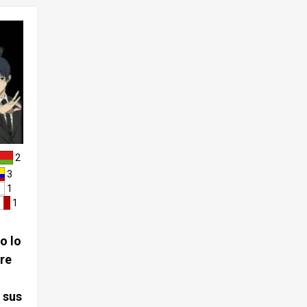
deres de Pochita y su pasado. ¡Lee esto y tú tambi
os víd
én te sumergirás en el mundo de Censorman! Có
dencia
mo se conocieron Pochita y Denji Pochita y Denji s
rían i
e conocieron en una choza destartalada y empap
ado en
ada por la lluvia. Denji, que ha perdido toda espera
tremo
nza de sobrevivir tras la muerte de su padre y arra
n prim
stra enormes deudas, conoce a una Pochita herid
or su
a, que le da su sangre y hace un pacto con él para
Hombre
sobrevivir. Los dos se asocian como cazadores de
s. De
demonios para ganarse la vida. Un día, Denji y Poc
 tempr
hita son atacados por la espalda por yakuza y de
saldar
2
monios zombis, matando a Denji. Sin embargo, P
s, co
ochita chupa la sangre de Denji y se convierte en s
3
 trab
u corazón, y Denji resucita como el demonio moto
1
te fu
sierra Chainsaw Man. En virtud de este contrato, P
1
e de
ochita se convierte en el corazón de Denji y desea
compartir los sueños de éste. ¿Cuál es la verdader
o lo
a identidad de Pochita? La verdadera identidad de
re
Pochita es la de un demonio motosierra.
 sus