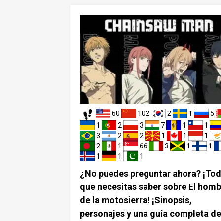
abeza, se convertiría rápidamente en viral. L
eos de él paseando por la ciudad serían ten
bajo “#PochitaChallenge”. Las cafeterías pod
ncluso introducir un “Chainsaw Latte” inspir
Pochita. Pero basta de soñar despiertos, en
s en el tema principal. La infancia de Denji E
er lugar, hablemos de Denji. Empezaremos p
infancia, antes de que se convirtiera en el 
de la Motosierra y en un cazador de demonio
nji perdió a su padre por suicidio a una edad
ana, lo que le dejó una enorme deuda. Para 
60
102
2
1
5
esta deuda, recurrió a la venta de sus órgano
1
2
3
7
1
1
mo un riñón y un ojo. Además, ganaba dinero
3
2
2
1
1
1
ajando con Pochita para cazar demonios. Es
2
1
66
3
1
1
e el comienzo de su carrera como cazador d
1
1
1
monios.
¿No puedes preguntar ahora? ¡Tod
que necesitas saber sobre El homb
de la motosierra! ¡Sinopsis,
personajes y una guía completa de