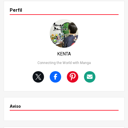
ccolo, Nail y Frieza, por lo que será una lectura apasionan
Perfil
te para todos los fans de Dragon Ball. Así pues, ¡emprend
amos una aventura para descubrir los misterios de los n
amekianos! Características básicas de los namekianos L
os namekianos se distinguen por su piel verde, dos anten
as que salen de la frente, orejas puntiagudas y brazos qu
e se asemejan al cuerpo de un dragón. Su aspecto está i
nspirado en las babosas, lo que se refleja en sus antenas
KENTA
y su piel brillante. Aunque el uso específico de las antena
s no se detalla en la serie, algunos juegos las describen c
Connecting the World with Manga
omo herramientas para paralizar a los oponentes. En la
película “Dragon Ball Z: Lord Slug”, el villano Slug utiliza s
us antenas para capturar a sus enemigos. Además, los n
amekianos son resistentes a temperaturas extremas y p
oseen notables habilidades regenerativas, capaces de re
cuperarse de heridas graves a menos que su núcleo sea
destruido.
Aviso