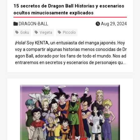
15 secretos de Dragon Ball Historias y escenarios
ocultos minuciosamente explicados
DRAGON-BALL
Aug 29, 2024
Goku
Vegeta
Piccolo
¡Hola! Soy KENTA, un entusiasta del manga japonés. Hoy
voy a compartir algunas historias menos conocidas de Dr
agon Ball, adorado por los fans de todo el mundo. Nos ad
entraremos en secretos y escenarios de personajes que
rara vez se ven, para ofrecerte información apasionant
e. A través de los episodios protagonizados por Goku, Ve
geta, Piccolo y muchos más, ¡seguro que descubres cosa
s nuevas! Sumerjámonos juntos en el mundo de Dragon
Ball. 1. La edad de Goku en su primera aparición Los fans
de Dragon Ball saben que Goku tenía 12 años cuando ap
areció por primera vez. Sin embargo, muchos creen que
tenía 14. Esta confusión se debe a que Goku pensó errón
eamente que tenía 14 años en un momento posterior. Ini
cialmente, tenía 12 años. 2. La ambientación temporal d
e Dragon Ball La historia de Dragon Ball parece futurista