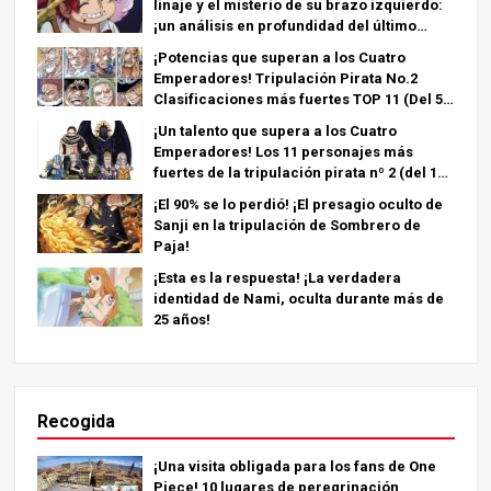
linaje y el misterio de su brazo izquierdo:
¡un análisis en profundidad del último
capítulo!
¡Potencias que superan a los Cuatro
Emperadores! Tripulación Pirata No.2
Clasificaciones más fuertes TOP 11 (Del 5º
al 1º)
¡Un talento que supera a los Cuatro
Emperadores! Los 11 personajes más
fuertes de la tripulación pirata nº 2 (del 11º
al 6º puesto)
¡El 90% se lo perdió! ¡El presagio oculto de
Sanji en la tripulación de Sombrero de
Paja!
¡Esta es la respuesta! ¡La verdadera
identidad de Nami, oculta durante más de
25 años!
Recogida
¡Una visita obligada para los fans de One
Piece! 10 lugares de peregrinación