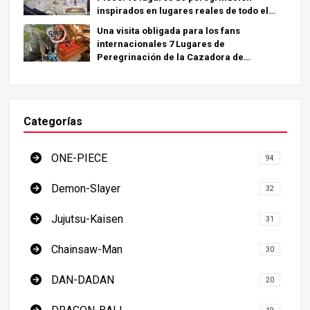
inspirados en lugares reales de todo el
mundo.
Una visita obligada para los fans
internacionales 7 Lugares de
Peregrinación de la Cazadora de
Demonios - La Guía Definitiva para Visitar
los Lugares Imprescindibles de Japón
Categorías
ONE-PIECE
94
Demon-Slayer
32
Jujutsu-Kaisen
31
Chainsaw-Man
30
DAN-DADAN
20