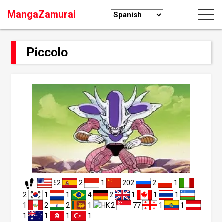
MangaZamurai
Piccolo
52
2
1
202
2
1
2
1
1
4
2
1
1
1
1
2
2
1
2
77
1
1
1
1
1
1