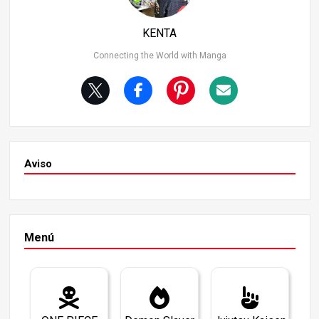
tación del personaje de Okaron Okaron, el protagonista d
e Dandadan, es un estudiante de instituto pequeño, con
KENTA
gafas, pelo negro y corte bob. Cuando lo conocemos por
primera vez como estudiante de segundo de bachillerat
Connecting the World with Manga
o, da una impresión bastante aburrida y seria. Sin embar
go, a medida que avanza la historia, descubrimos que es
un personaje polifacético con más peculiaridades de las
que cabría esperar. Se refiere a sí mismo como “Jibun”
(una forma más formal y humilde de decir “yo”), y su for
ma de hablar tiene un tono algo rígido y altisonante, que
puede hacerle parecer un poco torpe.
Aviso
Menú