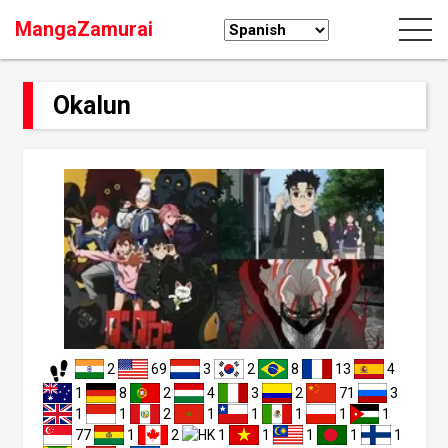
MangaZamurai
Okalun
2
69
3
2
8
13
4
1
8
2
4
3
2
71
3
1
1
2
1
1
1
1
1
77
1
2
1
1
1
1
1