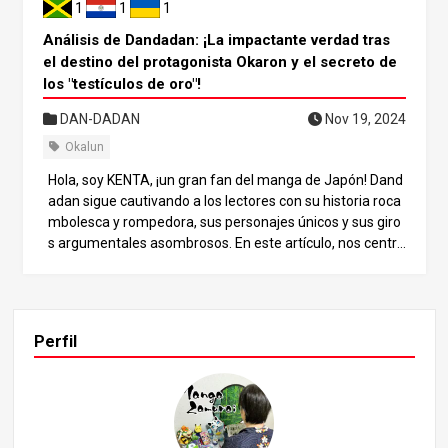
1
1
1
Análisis de Dandadan: ¡La impactante verdad tras
el destino del protagonista Okaron y el secreto de
los "testículos de oro"!
DAN-DADAN
Nov 19, 2024
Okalun
Hola, soy KENTA, ¡un gran fan del manga de Japón! Dand
adan sigue cautivando a los lectores con su historia roca
mbolesca y rompedora, sus personajes únicos y sus giro
s argumentales asombrosos. En este artículo, nos centra
remos en la trágica vida del protagonista, Okaron, y en lo
s fatídicos acontecimientos que dan forma a su viaje. Ex
ploraremos qué tipo de persona es Okaron, cómo desarr
olló su fascinación por lo oculto y cómo su vida dio giros i
Perfil
nesperados. También desvelaremos el misterio que se e
sconde tras los “Testículos de Oro”, un elemento clave de
la historia, y examinaremos su influencia en los personaj
es y en el mundo. Quédese con nosotros hasta el final pa
ra conocer todas las impactantes revelaciones. 1. Presen