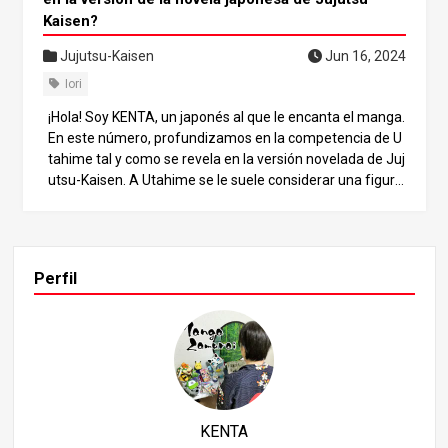
Kaisen?
Jujutsu-Kaisen
Jun 16, 2024
Iori
¡Hola! Soy KENTA, un japonés al que le encanta el manga.
En este número, profundizamos en la competencia de U
tahime tal y como se revela en la versión novelada de Juj
utsu-Kaisen. A Utahime se le suele considerar una figura
más bien modesta, pero en realidad esconde un encanto
sorprendente. A través de este artículo, estamos seguro
s de que descubrirás una nueva faceta de Utahime y te s
umergirás aún más en el mundo de Jujutsu-Kaisen. Apar
Perfil
iencia y papel de Iori Utahime Iori Utahime es delgado y vi
ste traje y corbata negros y gafas. Parece el típico oficini
sta y a menudo se le compara con Nanami Kento, pero s
u impresión es diferente: si Nanami es un oficinista de éli
te capaz, Iori da la impresión de ser un oficinista melanc
ólico. Iori Utahime es miembro de la escuela técnica de p
restidigitación y apoya a los prestidigitadores como ayud
KENTA
ante de supervisor. Su función es transportar a los presti