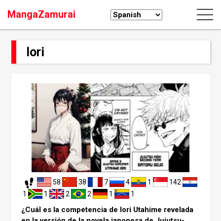
MangaZamurai
Iori
58
38
7
4
1
142
1
1
2
2
1
1
¿Cuál es la competencia de Iori Utahime revelada
en la versión de la novela japonesa de Jujutsu-