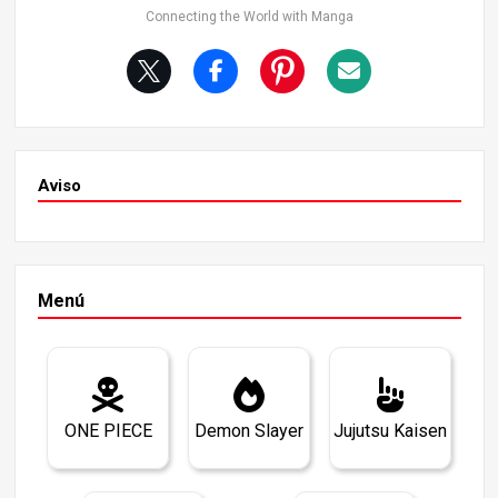
digitadores de un sitio a otro, evaluar la situación en el lu
Connecting the World with Manga
gar y realizar tareas de apoyo como descargar el libro m
ayor. Por ejemplo, en la sección de menores, informa a It
adori y a su equipo de la situación en el lugar y confirma
sus funciones. Iori Utahime solía ser un aspirante a hechi
cero De hecho, Iori Utahime aspiraba originalmente a con
vertirse en hechicera, pero el libro oficial de fans revela l
a razón por la que renunció a ese sueño.
Aviso
Menú
ONE PIECE
Demon Slayer
Jujutsu Kaisen