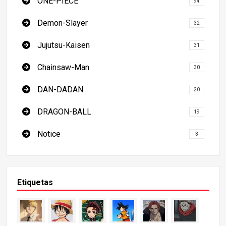
ONE-PIECE
94
Demon-Slayer
32
Jujutsu-Kaisen
31
Chainsaw-Man
30
DAN-DADAN
20
DRAGON-BALL
19
Notice
3
Etiquetas