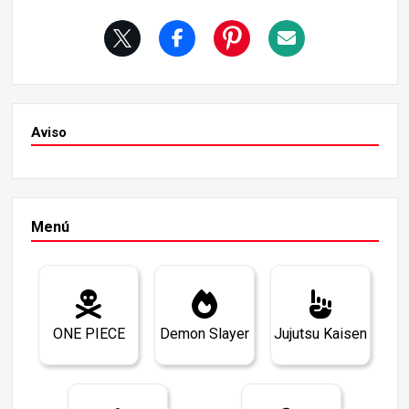
bable es que Zoro muera antes del capítulo final]. Esto e
s sólo parte de la evidencia, pero hubo una pregunta sobr
e Zoro en el SBS (la sección para responder a las pregun
tas de los lectores) en el Vol.
Aviso
Menú
ONE PIECE
Demon Slayer
Jujutsu Kaisen