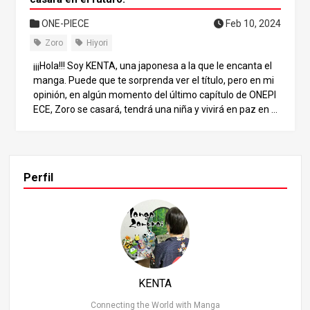
ONE-PIECE
Feb 10, 2024
Zoro
Hiyori
¡¡¡Hola!!! Soy KENTA, una japonesa a la que le encanta el
manga. Puede que te sorprenda ver el título, pero en mi
opinión, en algún momento del último capítulo de ONEPI
ECE, Zoro se casará, tendrá una niña y vivirá en paz en el
futuro. Y la pareja de Zoro es Hiyori, la hermana de Mom
onosuke. Un hiyori durmiendo con el Zorro. Obviamente
había muchas escenas sospechosas. Lo que Zoro y Hiyor
i tienen en común De hecho, Zoro y Hiyori tienen una cos
Perfil
a en común: ambos son zorros. La relación entre Zoro y
el zorro En artículos anteriores sobre Zoro, comentamos
que Zoro es un personaje inspirado en México. ¿Morirá el
Zorro nº 2 antes del capítulo final? ¡Hola! Soy KENTA, una
japonesa a la que le encanta el manga. En este número,
presentamos una sorprendente visión de Zoro, el person
aje más antiguo y popular de los Piratas de Paja. ¡Ten en
KENTA
cuenta que se trata de una discusión impactante para lo
s fans de Zoro! En primer lugar, concluyo que [lo más pro
Connecting the World with Manga