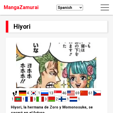
MangaZamurai
Hiyori
4
1
13
46
69
61
1
1
3
3
2
1
1
Hiyori, la hermana de Zoro y Momonosuke, se
casará en el futuro.