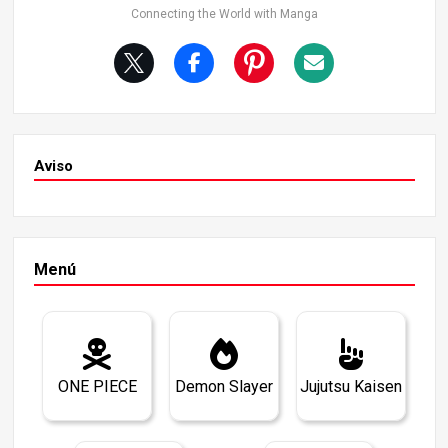
bert, eran austriacos. La ciudad austriaca más famosa e
Connecting the World with Manga
s la capital, Viena, pero hay otras. Es la famosa ciudad de
Innsbruck, que también fue sede de los Juegos Olímpico
s. El nombre “Brook” deriva probablemente de “Innsbruc
k”. Como pequeña digresión, se cuenta que Mozart tocó
delante de una mujer en 1762, cuando tenía seis años, y
que después saltó sobre su regazo y la besó repetidame
nte.
Aviso
Menú
ONE PIECE
Demon Slayer
Jujutsu Kaisen