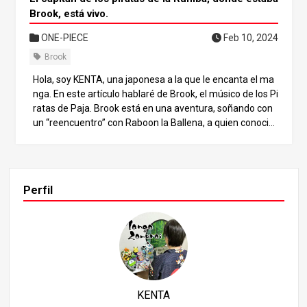
Brook, está vivo.
ONE-PIECE
Feb 10, 2024
Brook
Hola, soy KENTA, una japonesa a la que le encanta el ma
nga. En este artículo hablaré de Brook, el músico de los Pi
ratas de Paja. Brook está en una aventura, soñando con
un “reencuentro” con Raboon la Ballena, a quien conoció
cuando era un pirata Rumba. Mi suposición era que el ca
pítulo final sería un emotivo reencuentro no sólo con Rab
oon, sino también con el capitán, que se suponía muerto.
¿No sería una historia muy bonita si eso ocurriera? Consu
Perfil
lte el final de este artículo. Primero, veamos si tenemos i
nformación básica sobre Brooke y el Capitán Yorkie. Mod
elos de personajes de Brook En One Piece, los personaje
s suelen estar modelados a partir de personas reales de l
a historia. Yo creo que el modelo de Brook es Mozart. La
razón está relacionada con el hecho de que el país de la i
magen de Brook es Austria. Australia es famosa por su
KENTA
música. Muchos músicos famosos, como Mozart y Schu