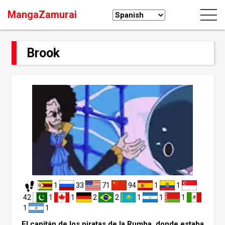
MangaZamurai
Brook
1
33
71
94
1
1
42
1
1
2
2
1
1
1
1
1
El capitán de los piratas de la Rumba, donde estaba