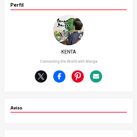
s nuevas profundidades de la serie Demon Slayer! 1. Las
Perfil
condiciones para convertirse en demonio En primer luga
r, hablemos de la formación básica de los demonios en D
emon Slayer: Kimetsu no Yaiba. Para convertirse en dem
onio, uno debe recibir la sangre de Muzan Kibutsuji o hac
er que su sangre caiga sobre una herida abierta. Cumplir
estas dos condiciones es lo que transforma a un human
o en demonio. Recibir la sangre de Muzan Kibutsuji Una p
KENTA
ersona se convierte en demonio cuando el propio Muzan
Kibutsuji comparte su sangre con ella. Sin embargo, inclu
Connecting the World with Manga
so los demonios de rango superior pueden compartir te
mporalmente la sangre de Muzan con su permiso. Por ej
emplo, el demonio de rango superior Akaza intenta com
partir su sangre con Kyojuro Rengoku en una escena. La
sangre de Muzan Kibutsuji cayendo sobre una herida. Otr
o método es cuando la sangre de Muzan cae sobre una
herida abierta.
Aviso