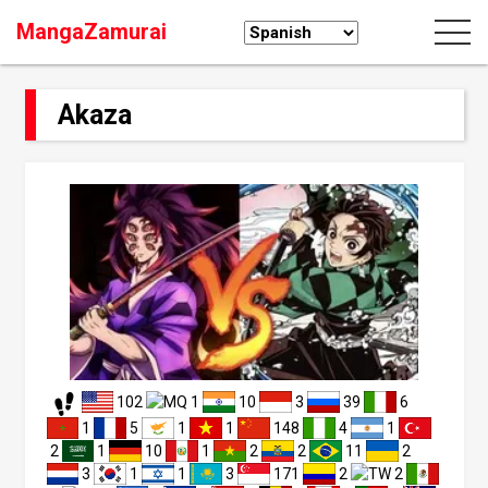
MangaZamurai
Akaza
102
1
10
3
39
6
1
5
1
1
148
4
1
2
1
10
1
2
2
11
2
3
1
1
3
171
2
2