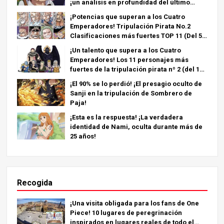
¡un análisis en profundidad del último
capítulo!
¡Potencias que superan a los Cuatro
Emperadores! Tripulación Pirata No.2
Clasificaciones más fuertes TOP 11 (Del 5º
al 1º)
¡Un talento que supera a los Cuatro
Emperadores! Los 11 personajes más
fuertes de la tripulación pirata nº 2 (del 11º
al 6º puesto)
¡El 90% se lo perdió! ¡El presagio oculto de
Sanji en la tripulación de Sombrero de
Paja!
¡Esta es la respuesta! ¡La verdadera
identidad de Nami, oculta durante más de
25 años!
Recogida
¡Una visita obligada para los fans de One
Piece! 10 lugares de peregrinación
inspirados en lugares reales de todo el