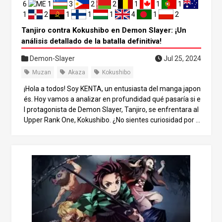
6
1
3
2
2
1
1
1
1
2
1
1
1
4
1
2
Tanjiro contra Kokushibo en Demon Slayer: ¡Un
análisis detallado de la batalla definitiva!
Demon-Slayer
Jul 25, 2024
Muzan
Akaza
Kokushibo
¡Hola a todos! Soy KENTA, un entusiasta del manga japon
és. Hoy vamos a analizar en profundidad qué pasaría si e
l protagonista de Demon Slayer, Tanjiro, se enfrentara al
Upper Rank One, Kokushibo. ¿No sientes curiosidad por lo
emocionante que sería su combate? Especialmente si te
nemos en cuenta su conexión con el espadachín más fu
erte, Yoriichi, ¡no podemos perdernos este enfrentamien
to! Sumerjámonos juntos en la intensa simulación de la b
atalla. ¿Quién es Kokushibo? Primero, repasemos quién
es Kokushibo y su inmensa fuerza. Kokushibo es uno de l
os demonios más fuertes creados por Muzan Kibutsuji y
goza de su confianza. Originalmente, era un cazador de
demonios del Cuerpo de Cazadores de Demonios, pero s