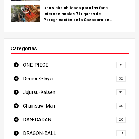
mundo.
Una visita obligada para los fans
internacionales 7 Lugares de
Peregrinación de la Cazadora de
Demonios - La Guía Definitiva para Visitar
los Lugares Imprescindibles de Japón
Categorías
ONE-PIECE
94
Demon-Slayer
32
Jujutsu-Kaisen
31
Chainsaw-Man
30
DAN-DADAN
20
DRAGON-BALL
19