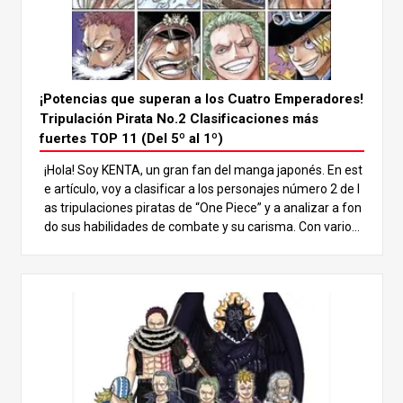
¡Potencias que superan a los Cuatro Emperadores!
Tripulación Pirata No.2 Clasificaciones más
fuertes TOP 11 (Del 5º al 1º)
¡Hola! Soy KENTA, un gran fan del manga japonés. En est
e artículo, voy a clasificar a los personajes número 2 de l
as tripulaciones piratas de “One Piece” y a analizar a fon
do sus habilidades de combate y su carisma. Con varios
poderosos personajes que podrían incluso superar a los
Cuatro Emperadores, ¡no dejes de leer hasta el final para
ver quién se alza con la victoria! En el mundo de “One Pie
ce”, hay muchos personajes poderosos, pero los No.2 de
las tripulaciones piratas destacan especialmente por su
s inmensas habilidades de combate. Estos personajes s
uelen igualar la fuerza de su capitán, que suele ser una d
e las figuras más fuertes, como los Cuatro Emperadores
o los Siete Señores de la Guerra del Mar, y desempeñan