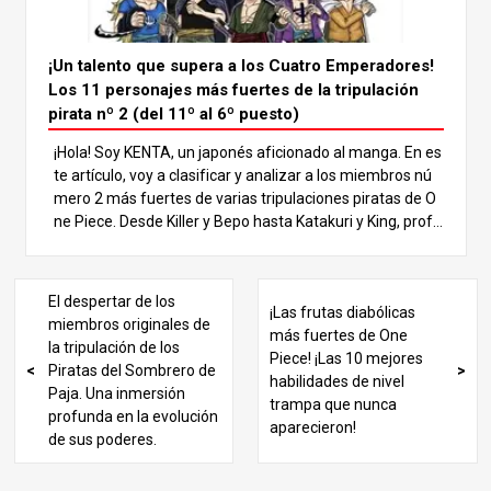
un papel vital en el avance de la historia. En este artículo,
nos adentraremos en los personajes número 2 más fuer
tes y clasificaremos a los 11 primeros. Analicemos el est
¡Un talento que supera a los Cuatro Emperadores!
ilo de lucha y las características de cada uno para deter
Los 11 personajes más fuertes de la tripulación
minar quién es el más fuerte. ¡Empecemos con la clasifi
pirata nº 2 (del 11º al 6º puesto)
cación! ¡No querrás perdértelo! 5º puesto: Sabo Sabo, el
¡Hola! Soy KENTA, un japonés aficionado al manga. En es
número 2 del Ejército Revolucionario, es conocido como
te artículo, voy a clasificar y analizar a los miembros nú
el hermano jurado de Luffy y Ace. Su fuerza reside en s
mero 2 más fuertes de varias tripulaciones piratas de O
u estilo de combate polifacético, en el que utiliza artes
ne Piece. Desde Killer y Bepo hasta Katakuri y King, profu
marciales, Haki Armamentístico y los poderes de la Mera
ndizaré en sus puntos fuertes y en por qué tienen poten
Mera no Mi (Fruta Llama-Flama), una Fruta del Diablo de
cial para superar a los Cuatro Emperadores. ¡Sigue leyen
tipo Logia.
do para redescubrir el encanto de estos personajes! 1. 1.
El despertar de los
¡Las frutas diabólicas
Introducción: El atractivo de los personajes de la Tripulaci
miembros originales de
más fuertes de One
ón Pirata nº 2 One Piece cuenta con una gran variedad d
la tripulación de los
Piece! ¡Las 10 mejores
e personajes poderosos, pero los miembros número 2 d
Piratas del Sombrero de
habilidades de nivel
e las tripulaciones piratas ocupan un lugar especial. Esto
Paja. Una inmersión
trampa que nunca
s personajes poseen una fuerza equiparable a la de figu
profunda en la evolución
aparecieron!
ras como los Cuatro Emperadores y los Siete Señores d
de sus poderes.
e la Guerra del Mar, al tiempo que muestran habilidades
y estilos de combate distintivos. En este artículo, clasific