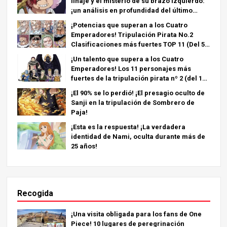
linaje y el misterio de su brazo izquierdo:
¡un análisis en profundidad del último
capítulo!
¡Potencias que superan a los Cuatro
Emperadores! Tripulación Pirata No.2
Clasificaciones más fuertes TOP 11 (Del 5º
al 1º)
¡Un talento que supera a los Cuatro
Emperadores! Los 11 personajes más
fuertes de la tripulación pirata nº 2 (del 11º
al 6º puesto)
¡El 90% se lo perdió! ¡El presagio oculto de
Sanji en la tripulación de Sombrero de
Paja!
¡Esta es la respuesta! ¡La verdadera
identidad de Nami, oculta durante más de
25 años!
Recogida
¡Una visita obligada para los fans de One
Piece! 10 lugares de peregrinación