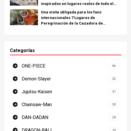
inspirados en lugares reales de todo el
mundo.
Una visita obligada para los fans
internacionales 7 Lugares de
Peregrinación de la Cazadora de
Demonios - La Guía Definitiva para Visitar
los Lugares Imprescindibles de Japón
Categorías
ONE-PIECE
94
Demon-Slayer
32
Jujutsu-Kaisen
31
Chainsaw-Man
30
DAN-DADAN
20
DRAGON-BALL
19