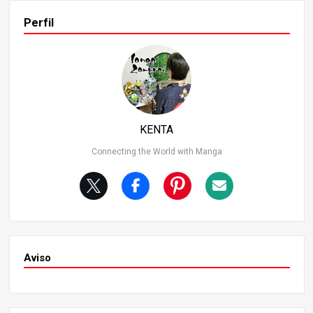
aré a los 11 personajes número 2 más fuertes de las trip
ulaciones piratas y profundizaré en sus habilidades y log
Perfil
ros en combate. ¿Quién ocupará el puesto número 1? ¡A
verigüémoslo! 2. 11º Puesto: Killer (Kid Pirates) Killer es u
n luchador de los Kid Pirates y un importante compañero
de Eustass Kid. Equipado con armas giratorias en forma
de guadaña en ambos brazos, Killer abruma a sus enemi
gos con rápidos tajos y ágiles movimientos.
KENTA
Connecting the World with Manga
Aviso