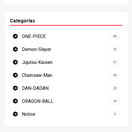
los Lugares Imprescindibles de Japón
Categorías
ONE-PIECE
94
Demon-Slayer
32
Jujutsu-Kaisen
31
Chainsaw-Man
30
DAN-DADAN
20
DRAGON-BALL
19
Notice
3