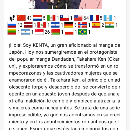
43
5
1
1
64
5
1
12
1
1
1
3
1
2
1
1
1
26
1
1
1
¡Hola! Soy KENTA, un gran aficionado al manga de
Japón. Hoy nos sumergiremos en el protagonista
del popular manga Dandadan, Takahara Ken (Okar
un), y exploraremos cómo se transformó en un ro
mpecorazones y las cautivadoras mujeres que se
enamoraron de él. Takahara Ken, al principio un ad
olescente torpe y desapercibido, se convierte de r
epente en un apuesto joven después de que una e
xtraña maldición le cambie y empiece a atraer a la
s mujeres como nunca antes. Se trata de una serie
imprescindible, ya que nos adentramos en su creci
miento y en los acontecimientos románticos que l
e siguen. Espero que estéis tan emocionados com