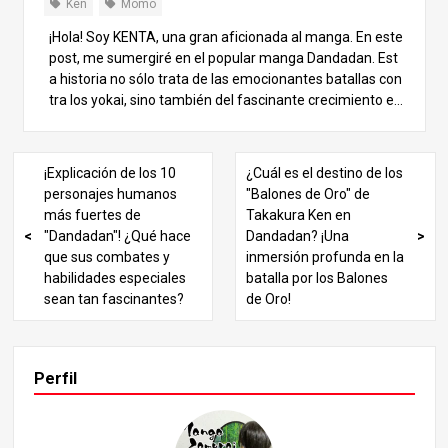
or alienígenas y monstruos. Por ello, toda la trama de Da
Ken
Momo
ndadan gira en torno a la lucha por estas bolas doradas.
¡Hola! Soy KENTA, una gran aficionada al manga. En este
post, me sumergiré en el popular manga Dandadan. Est
a historia no sólo trata de las emocionantes batallas con
tra los yokai, sino también del fascinante crecimiento e
mocional de los personajes, especialmente la relación e
ntre Ken Takakura y Momo Ayase. Compararé las difere
ncias entre el anime y el manga, explorando los presagio
¡Explicación de los 10
¿Cuál es el destino de los
s y la profundidad psicológica, y siguiendo la emocionant
personajes humanos
"Balones de Oro" de
e progresión de su vínculo. Exploremos juntos este mun
más fuertes de
Takakura Ken en
do cautivador. 1. El principio de la historia: Las complejas
"Dandadan"! ¿Qué hace
Dandadan? ¡Una
emociones de Momo Ayase y su primer amor La historia
que sus combates y
inmersión profunda en la
de Dandadan comienza con la confusión emocional de
habilidades especiales
batalla por los Balones
Momo Ayase. Tiene el corazón roto tras ser abandonad
sean tan fascinantes?
de Oro!
a por su primer novio, y la escena capta inmediatamente
la atención del espectador. La reacción de Momo ante el
comportamiento grosero de su novio refleja su incapaci
dad para contener sus verdaderos sentimientos, lo que,
Perfil
por desgracia, la lleva a ser rechazada. En el anime, esta
escena se expresa de forma más elaborada, y el estado
emocional de Momo se retrata con más delicadeza. Mie