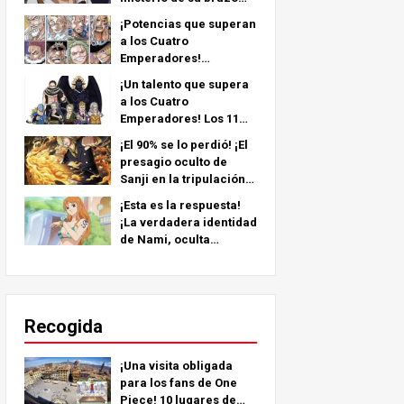
izquierdo: ¡un análisis
¡Potencias que superan
en profundidad del
a los Cuatro
último capítulo!
Emperadores!
Tripulación Pirata No.2
¡Un talento que supera
Clasificaciones más
a los Cuatro
fuertes TOP 11 (Del 5º al
Emperadores! Los 11
1º)
personajes más fuertes
¡El 90% se lo perdió! ¡El
de la tripulación pirata
presagio oculto de
nº 2 (del 11º al 6º
Sanji en la tripulación
puesto)
de Sombrero de Paja!
¡Esta es la respuesta!
¡La verdadera identidad
de Nami, oculta
durante más de 25
años!
Recogida
¡Una visita obligada
para los fans de One
Piece! 10 lugares de