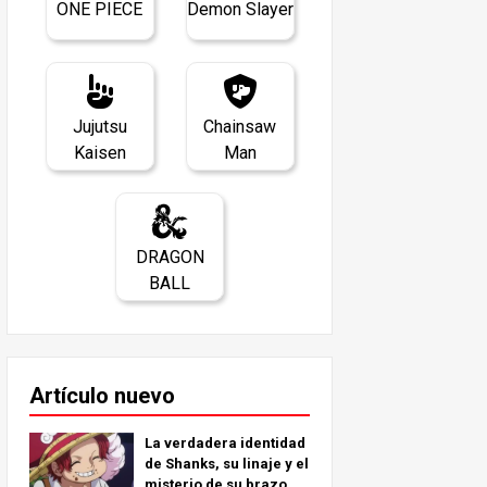
ONE PIECE
Demon Slayer
Jujutsu
Chainsaw
Kaisen
Man
DRAGON
BALL
Artículo nuevo
La verdadera identidad
de Shanks, su linaje y el
misterio de su brazo