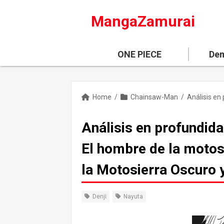
MangaZamurai
ONE PIECE
Dem
Home
/
Chainsaw-Man
/
Análisis en profundida
El hombre de la motos
la Motosierra Oscuro 
Denji
Nayuta