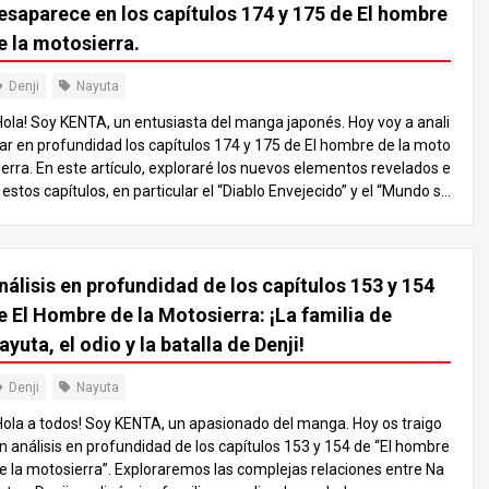
esaparece en los capítulos 174 y 175 de El hombre
e la motosierra.
Denji
Nayuta
Hola! Soy KENTA, un entusiasta del manga japonés. Hoy voy a anali
ar en profundidad los capítulos 174 y 175 de El hombre de la moto
ierra. En este artículo, exploraré los nuevos elementos revelados e
 estos capítulos, en particular el “Diablo Envejecido” y el “Mundo si
 Bocas”. Desglosaré los puntos clave para ayudarte a entender la
istoria, asegurándome de que sea fácil de seguir incluso para aqu
llos que no estén familiarizados con todos los detalles. Por favor, t
nálisis en profundidad de los capítulos 153 y 154
n en cuenta que este artículo contiene spoilers, así que asegúrate
e ponerte al día con los últimos capítulos antes de seguir leyendo.
e El Hombre de la Motosierra: ¡La familia de
. Introducción Se han publicado los últimos capítulos de El hombre
ayuta, el odio y la batalla de Denji!
e la motosierra, 174 y 175, que sumergen la historia en un territori
 aún más profundo y misterioso. En este artículo, diseccionaré est
Denji
Nayuta
s nuevos elementos, centrándome en el “Diablo Envejecido” y el
Mundo sin Bocas”. Como siempre, este análisis está diseñado par
Hola a todos! Soy KENTA, un apasionado del manga. Hoy os traigo
 ayudarte a comprender los puntos importantes de la historia, con
n análisis en profundidad de los capítulos 153 y 154 de “El hombre
xplicaciones fáciles de entender. Atención, hay spoilers por delant
e la motosierra”. Exploraremos las complejas relaciones entre Na