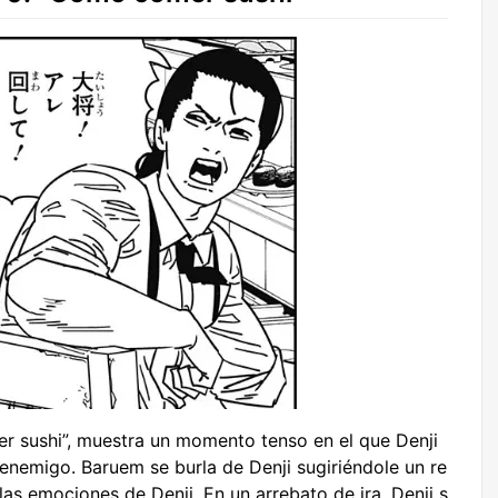
er sushi”, muestra un momento tenso en el que Denji
enemigo. Baruem se burla de Denji sugiriéndole un re
s emociones de Denji. En un arrebato de ira, Denji s