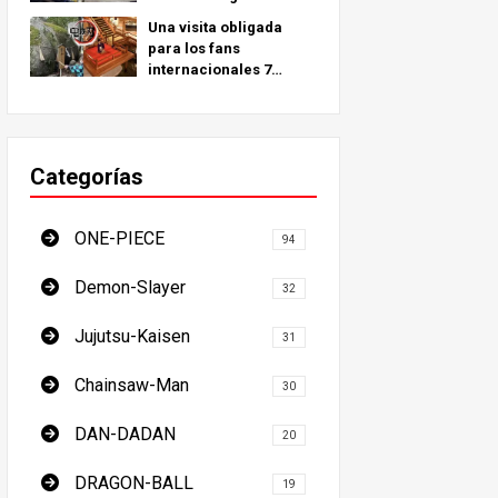
peregrinación
Una visita obligada
inspirados en lugares
para los fans
reales de todo el
internacionales 7
mundo.
Lugares de
Peregrinación de la
Cazadora de Demonios
- La Guía Definitiva
Categorías
para Visitar los Lugares
Imprescindibles de
Japón
ONE-PIECE
94
Demon-Slayer
32
Jujutsu-Kaisen
31
Chainsaw-Man
30
DAN-DADAN
20
DRAGON-BALL
19