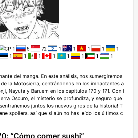
1
5
72
1
1
1
1
1
1
1
1
1
1
1
1
1
mante del manga. En este análisis, nos sumergiremos
 de la Motosierra, centrándonos en los impactantes a
ji, Nayuta y Baruem en los capítulos 170 y 171. Con l
erra Oscuro, el misterio se profundiza, y seguro que
sentrañemos juntos los nuevos giros de la historia! T
ne spoilers, así que si aún no has leído los últimos c
.
170: “Cómo comer sushi”