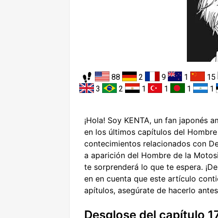
88
2
9
1
15
3
2
1
1
1
1
¡Hola! Soy KENTA, un fan japonés a
en los últimos capítulos del Hombre
contecimientos relacionados con Den
a aparición del Hombre de la Motosi
te sorprenderá lo que te espera. ¡De
en en cuenta que este artículo contie
apítulos, asegúrate de hacerlo antes
Desglose del capítulo 